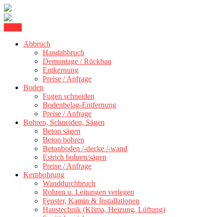
Skip
Menu
Kernbohrung Stuttgart, Beton schneiden, Beton Abbruch Stuttgart +
to
BBS Technik GmbH
300 km
Abbruch
content
Handabbruch
Demontage / Rückbau
Entkernung
Preise / Anfrage
Boden
Fugen schneiden
Bodenbelag-Entfernung
Preise / Anfrage
Bohren, Schneiden, Sägen
Beton sägen
Beton bohren
Betonboden /-decke /-wand
Estrich bohren/sägen
Preise / Anfrage
Kernbohrung
Wanddurchbruch
Rohren u. Leitungen verlegen
Fenster, Kamin & Installationen
Haustechnik (Klima, Heizung, Lüftung)