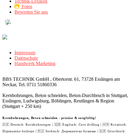
Technik-Lexikon
Fotos
Bewerten Sie uns
Impressum
Datenschutz
Handwerk Marketing
BBS TECHNIK GmbH , Obertorstr. 61, 73728 Esslingen am
Neckar, Tel. 0711 51860336
Kernbohrungen, Beton schneiden, Beton-Durchbruch in Stuttgart,
Esslingen, Ludwigsburg, Böblingen, Reutlingen & Region
(Stuttgart + 250 km)
Kernbohrungen, Beton schneiden - präzise & sorgfältig!
🇩🇪 Deutsch: Kernbohrungen | 🇬🇧 Englisch: Core drilling | 🇭🇷 Kroatisch:
Dijamantno bušenje | 🇷🇸 Serbisch: Дијамантско бушење | 🇬🇷 Griechisch: