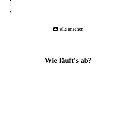
alle ansehen
Wie läuft's ab?
Betonbohr-Jobs in Kempten easy mit BBS Technik