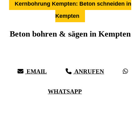
Kernbohrung Kempten: Beton schneiden in
Kempten
Beton bohren & sägen in Kempten
Über 27 Jahre Erfahrung, Kompetenz & schwäbische Sorgfalt:
Härter als Beton, bei vollster Präzision in Kempten & Umgebung
EMAIL
ANRUFEN
WHATSAPP
(0711) 518 60 336
(0176) 668 798 44