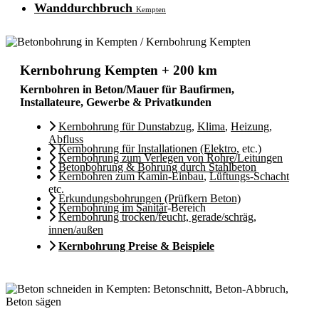
Wanddurchbruch
Kempten
Kernbohrung Kempten + 200 km
Kernbohren in Beton/Mauer für Baufirmen,
Installateure, Gewerbe & Privatkunden
Kernbohrung für Dunstabzug
,
Klima
,
Heizung
,
Abfluss
Kernbohrung für Installationen (Elektro
, etc.)
Kernbohrung zum Verlegen von Rohre/Leitungen
Betonbohrung & Bohrung durch Stahlbeton
Kernbohren zum Kamin-Einbau
,
Lüftungs-Schacht
etc.
Erkundungsbohrungen (Prüfkern Beton)
Kernbohrung im Sanitär
-Bereich
Kernbohrung trocken/feucht, gerade/schräg,
innen/außen
Kernbohrung Preise & Beispiele