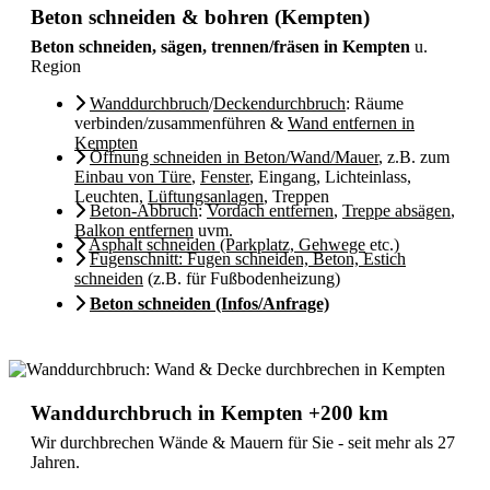
Beton schneiden & bohren (Kempten)
Beton schneiden, sägen, trennen/fräsen in Kempten
u.
Region
Wanddurchbruch
/
Deckendurchbruch
: Räume
verbinden/zusammenführen &
Wand entfernen in
Kempten
Öffnung schneiden in Beton/Wand/Mauer
, z.B. zum
Einbau von Türe
,
Fenster
, Eingang, Lichteinlass,
Leuchten,
Lüftungsanlagen
, Treppen
Beton-Abbruch
:
Vordach entfernen
,
Treppe absägen
,
Balkon entfernen
uvm.
Asphalt schneiden (Parkplatz, Gehwege
etc.)
Fugenschnitt: Fugen schneiden, Beton, Estich
schneiden
(z.B. für Fußbodenheizung)
Beton schneiden (Infos/Anfrage)
Wanddurchbruch in Kempten +200 km
Wir durchbrechen Wände & Mauern für Sie - seit mehr als 27
Jahren.