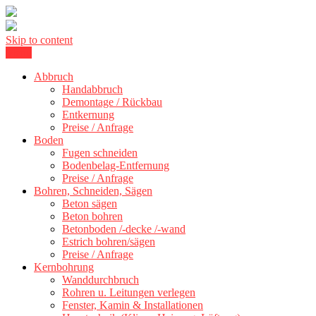
Skip to content
Menu
Kernbohrung Stuttgart, Beton schneiden, Beton Abbruch Stuttgart +
BBS Technik GmbH
300 km
Abbruch
Handabbruch
Demontage / Rückbau
Entkernung
Preise / Anfrage
Boden
Fugen schneiden
Bodenbelag-Entfernung
Preise / Anfrage
Bohren, Schneiden, Sägen
Beton sägen
Beton bohren
Betonboden /-decke /-wand
Estrich bohren/sägen
Preise / Anfrage
Kernbohrung
Wanddurchbruch
Rohren u. Leitungen verlegen
Fenster, Kamin & Installationen