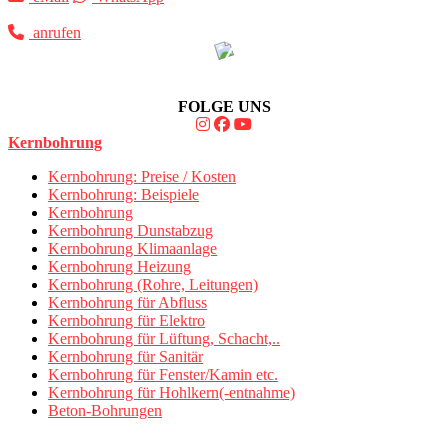
anrufen
FOLGE UNS
Kernbohrung
Kernbohrung: Preise / Kosten
Kernbohrung: Beispiele
Kernbohrung
Kernbohrung Dunstabzug
Kernbohrung Klimaanlage
Kernbohrung Heizung
Kernbohrung (Rohre, Leitungen)
Kernbohrung für Abfluss
Kernbohrung für Elektro
Kernbohrung für Lüftung, Schacht,..
Kernbohrung für Sanitär
Kernbohrung für Fenster/Kamin etc.
Kernbohrung für Hohlkern(-entnahme)
Beton-Bohrungen