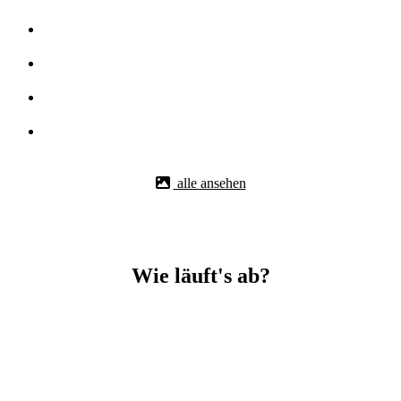
alle ansehen
Wie läuft's ab?
Betonbohr-Jobs in _Adelberg easy mit BBS Technik