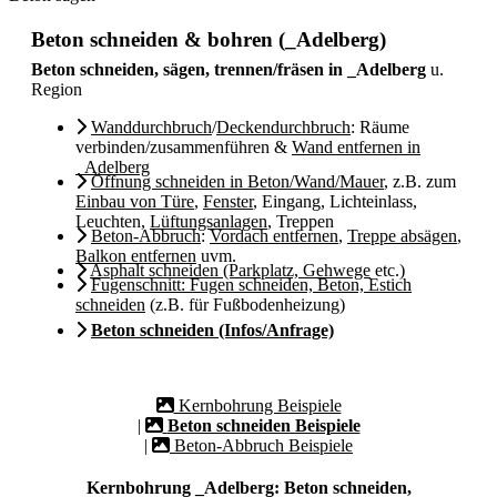
Beton schneiden & bohren (_Adelberg)
Beton schneiden, sägen, trennen/fräsen in _Adelberg
u.
Region
Wanddurchbruch
/
Deckendurchbruch
: Räume
verbinden/zusammenführen &
Wand entfernen in
_Adelberg
Öffnung schneiden in Beton/Wand/Mauer
, z.B. zum
Einbau von Türe
,
Fenster
, Eingang, Lichteinlass,
Leuchten,
Lüftungsanlagen
, Treppen
Beton-Abbruch
:
Vordach entfernen
,
Treppe absägen
,
Balkon entfernen
uvm.
Asphalt schneiden (Parkplatz, Gehwege
etc.)
Fugenschnitt: Fugen schneiden, Beton, Estich
schneiden
(z.B. für Fußbodenheizung)
Beton schneiden (Infos/Anfrage)
Kernbohrung Beispiele
|
Beton schneiden Beispiele
|
Beton-Abbruch Beispiele
Kernbohrung _Adelberg: Beton schneiden,