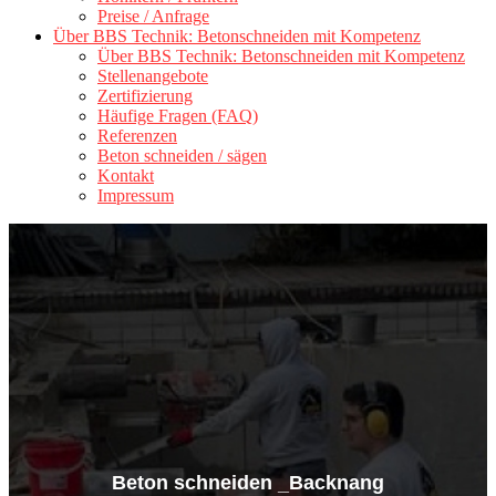
Preise / Anfrage
Über BBS Technik: Betonschneiden mit Kompetenz
Über BBS Technik: Betonschneiden mit Kompetenz
Stellenangebote
Zertifizierung
Häufige Fragen (FAQ)
Referenzen
Beton schneiden / sägen
Kontakt
Impressum
Beton schneiden _Backnang