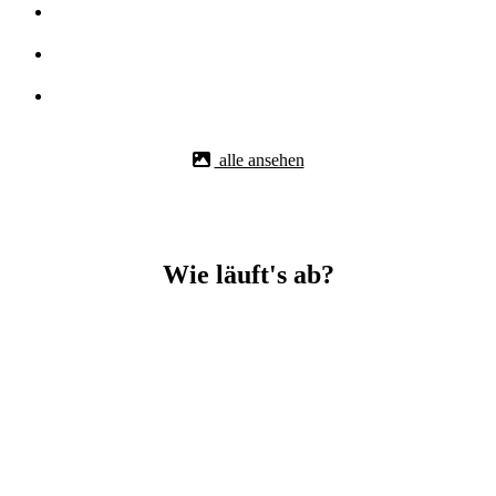
alle ansehen
Wie läuft's ab?
Betonbohr-Jobs in _Backnang easy mit BBS Technik