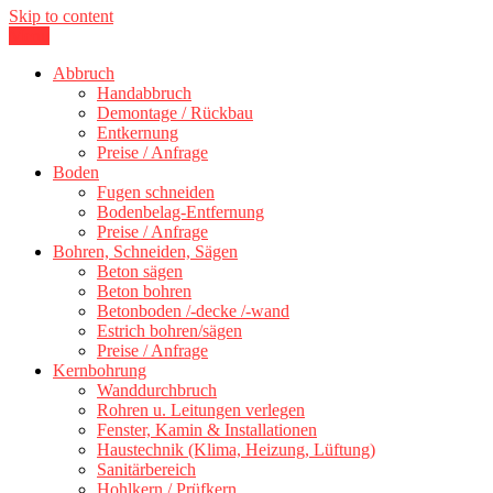
Skip to content
Menu
Kernbohrung Stuttgart, Beton schneiden, Beton Abbruch Stuttgart +
BBS Technik GmbH
300 km
Abbruch
Handabbruch
Demontage / Rückbau
Entkernung
Preise / Anfrage
Boden
Fugen schneiden
Bodenbelag-Entfernung
Preise / Anfrage
Bohren, Schneiden, Sägen
Beton sägen
Beton bohren
Betonboden /-decke /-wand
Estrich bohren/sägen
Preise / Anfrage
Kernbohrung
Wanddurchbruch
Rohren u. Leitungen verlegen
Fenster, Kamin & Installationen
Haustechnik (Klima, Heizung, Lüftung)
Sanitärbereich
Hohlkern / Prüfkern