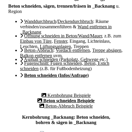
Beton schneiden, sägen, trennen/fräsen in _Backnang
u.
Region
Wanddurchbruch
/
Deckendurchbruch
: Räume
verbinden/zusammenführen &
Wand entfernen in
_Backnang
Öffnung schneiden in Beton/Wand/Mauer
, z.B. zum
Einbau von Türe
,
Fenster
, Eingang, Lichteinlass,
Leuchten,
Lüftungsanlagen
, Treppen
Beton-Abbruch
:
Vordach entfernen
,
Treppe absägen
,
Balkon entfernen
uvm.
Asphalt schneiden (Parkplatz, Gehwege
etc.)
Fugenschnitt: Fugen schneiden, Beton, Estich
schneiden
(z.B. für Fußbodenheizung)
Beton schneiden (Infos/Anfrage)
Kernbohrung Beispiele
Beton schneiden Beispiele
Beton-Abbruch Beispiele
Kernbohrung _Backnang: Beton schneiden,
bohren & sägen in _Backnang