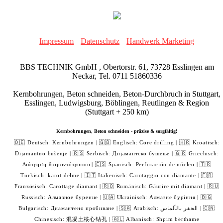
Impressum
Datenschutz
Handwerk Marketing
BBS TECHNIK GmbH , Obertorstr. 61, 73728 Esslingen am
Neckar, Tel. 0711 51860336
Kernbohrungen, Beton schneiden, Beton-Durchbruch in Stuttgart,
Esslingen, Ludwigsburg, Böblingen, Reutlingen & Region
(Stuttgart + 250 km)
Kernbohrungen, Beton schneiden - präzise & sorgfältig!
🇩🇪 Deutsch: Kernbohrungen | 🇬🇧 Englisch: Core drilling | 🇭🇷 Kroatisch:
Dijamantno bušenje | 🇷🇸 Serbisch: Дијамантско бушење | 🇬🇷 Griechisch:
Διάτρηση διαμαντότρυπου | 🇪🇸 Spanisch: Perforación de núcleo | 🇹🇷
Türkisch: karot delme | 🇮🇹 Italienisch: Carotaggio con diamante | 🇫🇷
Französisch: Carottage diamant | 🇷🇴 Rumänisch: Găurire mit diamant | 🇷🇺
Russisch: Алмазное бурение | 🇺🇦 Ukrainisch: Алмазне буріння | 🇧🇬
Bulgarisch: Диамантено пробиване | 🇸🇦 Arabisch: الحفر بالألماس | 🇨🇳
Chinesisch: 混凝土核心钻孔 | 🇦🇱 Albanisch: Shpim bërthame