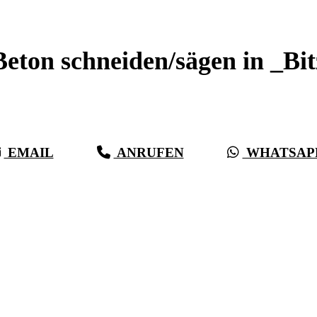
Beton schneiden _Bitz
Beton schneiden/sägen in _Bit
Sauberer Betonschnitt seit 27 Jahren für _Bitz
EMAIL
ANRUFEN
WHATSAP