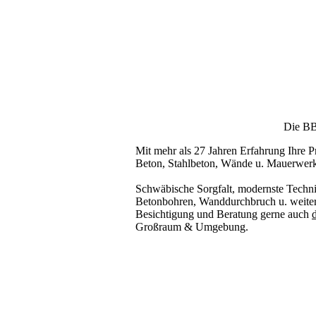
Die BBS
Mit mehr als 27 Jahren Erfahrung Ihre Pr
Beton, Stahlbeton, Wände u. Mauerwer
Schwäbische Sorgfalt, modernste Techni
Betonbohren, Wanddurchbruch u. weiter
Besichtigung und Beratung gerne auch
d
Großraum & Umgebung.
Kernbohrer & Betonschneider in _Bitz