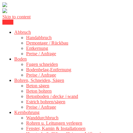
Skip to content
Menu
Kernbohrung Stuttgart, Beton schneiden, Beton Abbruch Stuttgart +
BBS Technik GmbH
Abbruch
Handabbruch
Demontage / Rückbau
Entkernung
Preise / Anfrage
Boden
Fugen schneiden
Bodenbelag-Entfernung
Preise / Anfrage
Bohren, Schneiden, Sägen
Beton sägen
Beton bohren
Betonboden /-decke /-wand
Estrich bohren/sägen
Preise / Anfrage
Kernbohrung
Wanddurchbruch
Rohren u. Leitungen verlegen
Fenster, Kamin & Installationen