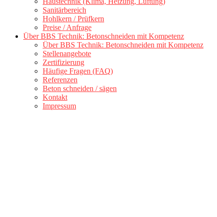
Haustechnik (Klima, Heizung, Lüftung)
Sanitärbereich
Hohlkern / Prüfkern
Preise / Anfrage
Über BBS Technik: Betonschneiden mit Kompetenz
Über BBS Technik: Betonschneiden mit Kompetenz
Stellenangebote
Zertifizierung
Häufige Fragen (FAQ)
Referenzen
Beton schneiden / sägen
Kontakt
Impressum