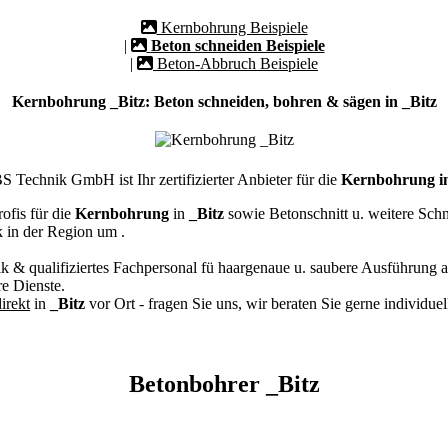
Kernbohrung Beispiele
|
Beton schneiden Beispiele
|
Beton-Abbruch Beispiele
Kernbohrung _Bitz: Beton schneiden, bohren & sägen in _Bitz
 Technik GmbH ist Ihr zertifizierter Anbieter für die
Kernbohrung in
ofis für die
Kernbohrung
in
_Bitz
sowie Betonschnitt u. weitere Sc
k in der Region um
.
k & qualifiziertes Fachpersonal
fü haargenaue u. saubere Ausführung a
e Dienste.
irekt
in
_Bitz
vor Ort - fragen Sie uns, wir beraten Sie gerne individue
Betonbohrer _Bitz