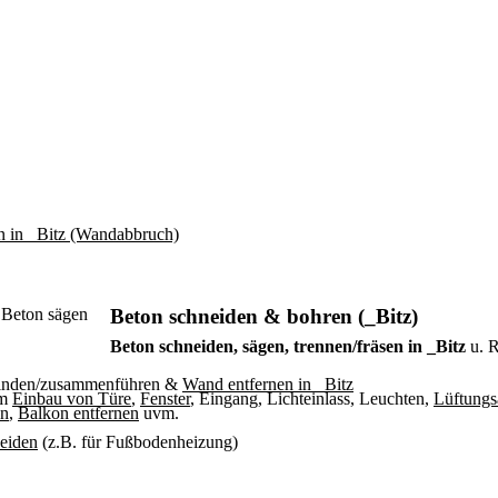
Beton schneiden & bohren (_Bitz)
Beton schneiden, sägen, trennen/fräsen in _Bitz
u. 
binden/zusammenführen &
Wand entfernen in _Bitz
um
Einbau von Türe
,
Fenster
, Eingang, Lichteinlass, Leuchten,
Lüftungs
en
,
Balkon entfernen
uvm.
neiden
(z.B. für Fußbodenheizung)