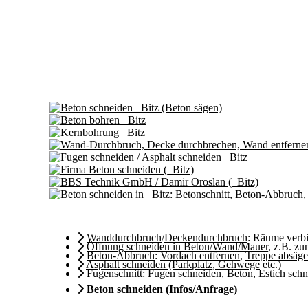
Wanddurchbruch
/
Deckendurchbruch
: Räume ver
Öffnung schneiden in Beton/Wand/Mauer
, z.B. z
Beton-Abbruch
:
Vordach entfernen
,
Treppe absäg
Asphalt schneiden (Parkplatz, Gehwege
etc.)
Fugenschnitt: Fugen schneiden, Beton, Estich sch
Beton schneiden (Infos/Anfrage)