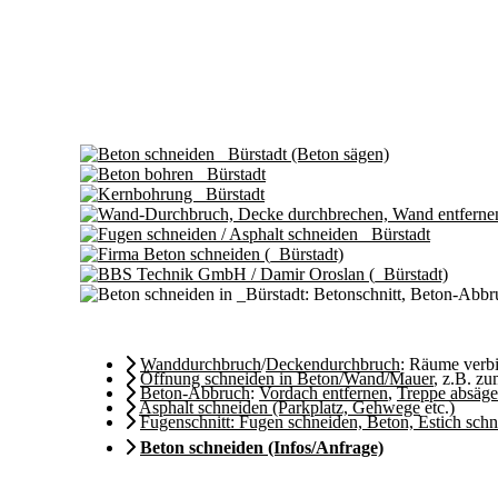
Wanddurchbruch
/
Deckendurchbruch
: Räume ver
Öffnung schneiden in Beton/Wand/Mauer
, z.B. z
Beton-Abbruch
:
Vordach entfernen
,
Treppe absäg
Asphalt schneiden (Parkplatz, Gehwege
etc.)
Fugenschnitt: Fugen schneiden, Beton, Estich sch
Beton schneiden (Infos/Anfrage)