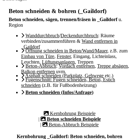
Beton schneiden & bohren (_Gaildorf)
Beton schneiden, sägen, trennen/fräsen in _Gaildorf
u.
Region
Wanddurchbruch
/
Deckendurchbruch
: Räume
verbinden/zusammenführen &
Wand entfernen in
_Gaildorf
Öffnung schneiden in Beton/Wand/Mauer
, z.B. zum
Einbau von Türe
,
Fenster
, Eingang, Lichteinlass,
Leuchten,
Lüftungsanlagen
, Treppen
Beton-Abbruch
:
Vordach entfernen
,
Treppe absägen
,
Balkon entfernen
uvm.
Asphalt schneiden (Parkplatz, Gehwege
etc.)
Fugenschnitt: Fugen schneiden, Beton, Estich
schneiden
(z.B. für Fußbodenheizung)
Beton schneiden (Infos/Anfrage)
Kernbohrung Beispiele
|
Beton schneiden Beispiele
|
Beton-Abbruch Beispiele
Kernbohrung _Gaildorf: Beton schneiden, bohren