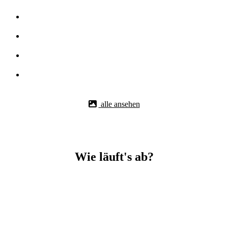
alle ansehen
Wie läuft's ab?
Betonbohr-Jobs in _Gaildorf easy mit BBS Technik