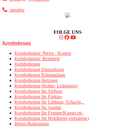
anrufen
FOLGE UNS
Kernbohrung
Kernbohrung: Preise / Kosten
Kernbohrung: Beispiele
Kernbohrung
Kernbohrung Dunstabzug
Kernbohrung Klimaanlage
Kernbohrung Heizung
Kernbohrung (Rohre, Leitungen)
Kernbohrung für Abfluss
Kernbohrung für Elektro
Kernbohrung für Lüftung, Schacht,..
Kernbohrung für Sanitär
Kernbohrung für Fenster/Kamin etc.
Kernbohrung für Hohlkern(-entnahme)
Beton-Bohrungen