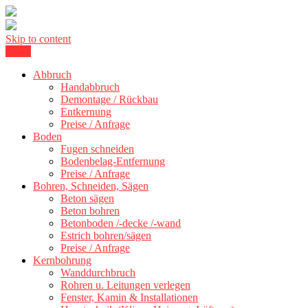
Skip to content
Menu
Kernbohrung Stuttgart, Beton schneiden, Beton Abbruch Stuttgart +
BBS Technik GmbH
300 km
Abbruch
Handabbruch
Demontage / Rückbau
Entkernung
Preise / Anfrage
Boden
Fugen schneiden
Bodenbelag-Entfernung
Preise / Anfrage
Bohren, Schneiden, Sägen
Beton sägen
Beton bohren
Betonboden /-decke /-wand
Estrich bohren/sägen
Preise / Anfrage
Kernbohrung
Wanddurchbruch
Rohren u. Leitungen verlegen
Fenster, Kamin & Installationen