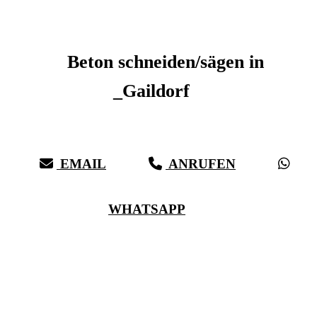
Beton schneiden _Gaildorf
Beton schneiden/sägen in
_Gaildorf
Sauberer Betonschnitt seit 27 Jahren für _Gaildorf
EMAIL
ANRUFEN
WHATSAPP