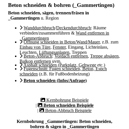
Beton schneiden & bohren (_Gammertingen)
Beton schneiden, sägen, trennen/fräsen in
_Gammertingen
u. Region
Wanddurchbruch
/
Deckendurchbruch
: Räume
verbinden/zusammenführen &
Wand entfernen in
_Gammertingen
Öffnung schneiden in Beton/Wand/Mauer
, z.B. zum
Einbau von Türe
,
Fenster
, Eingang, Lichteinlass,
Leuchten,
Lüftungsanlagen
, Treppen
Beton-Abbruch
:
Vordach entfernen
,
Treppe absägen
,
Balkon entfernen
uvm.
Asphalt schneiden (Parkplatz, Gehwege
etc.)
Fugenschnitt: Fugen schneiden, Beton, Estich
schneiden
(z.B. für Fußbodenheizung)
Beton schneiden (Infos/Anfrage)
Kernbohrung Beispiele
|
Beton schneiden Beispiele
|
Beton-Abbruch Beispiele
Kernbohrung _Gammertingen: Beton schneiden,
bohren & sägen in _Gammertingen