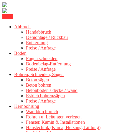
Skip
Menu
Kernbohrung Stuttgart, Beton schneiden, Beton Abbruch Stuttgart +
to
BBS Technik GmbH
300 km
Abbruch
content
Handabbruch
Demontage / Rückbau
Entkernung
Preise / Anfrage
Boden
Fugen schneiden
Bodenbelag-Entfernung
Preise / Anfrage
Bohren, Schneiden, Sägen
Beton sägen
Beton bohren
Betonboden /-decke /-wand
Estrich bohren/sägen
Preise / Anfrage
Kernbohrung
Wanddurchbruch
Rohren u. Leitungen verlegen
Fenster, Kamin & Installationen
Haustechnik (Klima, Heizung, Lüftung)