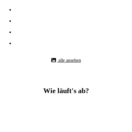
alle ansehen
Wie läuft's ab?
Betonbohr-Jobs in _Gammertingen easy mit BBS Technik