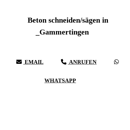
Beton schneiden _Gammertingen
Beton schneiden/sägen in
_Gammertingen
Sauberer Betonschnitt seit 27 Jahren für _Gammertingen
EMAIL
ANRUFEN
WHATSAPP