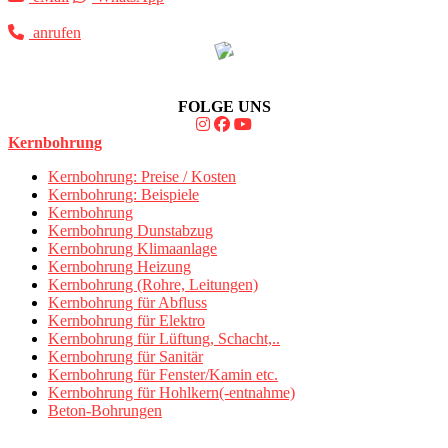
anrufen
FOLGE UNS
Kernbohrung
Kernbohrung: Preise / Kosten
Kernbohrung: Beispiele
Kernbohrung
Kernbohrung Dunstabzug
Kernbohrung Klimaanlage
Kernbohrung Heizung
Kernbohrung (Rohre, Leitungen)
Kernbohrung für Abfluss
Kernbohrung für Elektro
Kernbohrung für Lüftung, Schacht,..
Kernbohrung für Sanitär
Kernbohrung für Fenster/Kamin etc.
Kernbohrung für Hohlkern(-entnahme)
Beton-Bohrungen