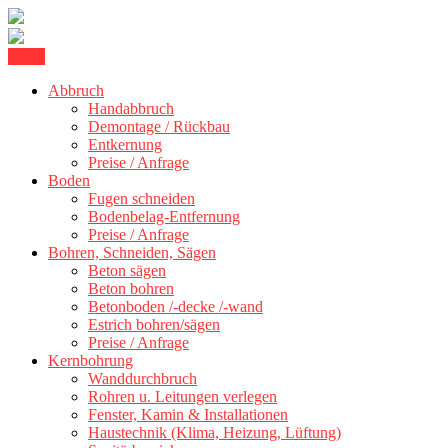
Skip
Menu
Kernbohrung Stuttgart, Beton schneiden, Beton Abbruch Stuttgart +
to
BBS Technik GmbH
300 km
Abbruch
content
Handabbruch
Demontage / Rückbau
Entkernung
Preise / Anfrage
Boden
Fugen schneiden
Bodenbelag-Entfernung
Preise / Anfrage
Bohren, Schneiden, Sägen
Beton sägen
Beton bohren
Betonboden /-decke /-wand
Estrich bohren/sägen
Preise / Anfrage
Kernbohrung
Wanddurchbruch
Rohren u. Leitungen verlegen
Fenster, Kamin & Installationen
Haustechnik (Klima, Heizung, Lüftung)