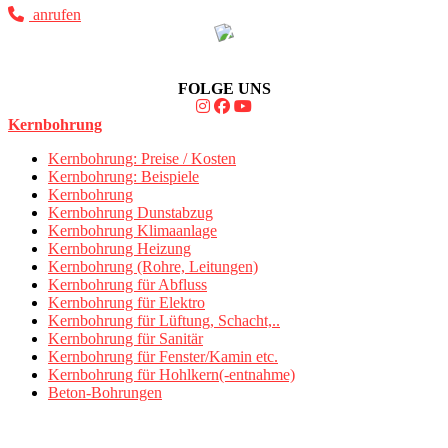
anrufen
FOLGE UNS
Kernbohrung
Kernbohrung: Preise / Kosten
Kernbohrung: Beispiele
Kernbohrung
Kernbohrung Dunstabzug
Kernbohrung Klimaanlage
Kernbohrung Heizung
Kernbohrung (Rohre, Leitungen)
Kernbohrung für Abfluss
Kernbohrung für Elektro
Kernbohrung für Lüftung, Schacht,..
Kernbohrung für Sanitär
Kernbohrung für Fenster/Kamin etc.
Kernbohrung für Hohlkern(-entnahme)
Beton-Bohrungen