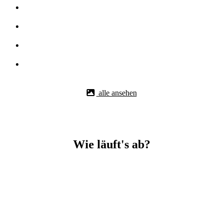
alle ansehen
Wie läuft's ab?
Betonbohr-Jobs in _Herrenberg easy mit BBS Technik