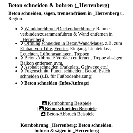
Beton schneiden & bohren (_Herrenberg)
Beton schneiden, sägen, trennen/fräsen in _Herrenberg
u.
Region
Wanddurchbruch
/
Deckendurchbruch
: Räume
verbinden/zusammenführen &
Wand entfernen in
_Herrenberg
Öffnung schneiden in Beton/Wand/Mauer
, z.B. zum
Einbau von Türe
,
Fenster
, Eingang, Lichteinlass,
Leuchten,
Lüftungsanlagen
, Treppen
Beton-Abbruch
:
Vordach entfernen
,
Treppe absägen
,
Balkon entfernen
uvm.
Asphalt schneiden (Parkplatz, Gehwege
etc.)
Fugenschnitt: Fugen schneiden, Beton, Estich
schneiden
(z.B. für Fußbodenheizung)
Beton schneiden (Infos/Anfrage)
Kernbohrung Beispiele
|
Beton schneiden Beispiele
|
Beton-Abbruch Beispiele
Kernbohrung _Herrenberg: Beton schneiden,
bohren & sägen in _Herrenberg