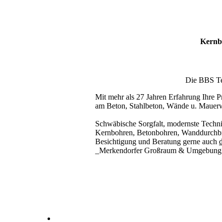
Kernb
Die BBS Tec
Mit mehr als 27 Jahren Erfahrung Ihre Pr
am Beton, Stahlbeton, Wände u. Mauer
Schwäbische Sorgfalt, modernste Techni
Kernbohren, Betonbohren, Wanddurchbru
Besichtigung und Beratung gerne auch
d
_Merkendorfer Großraum & Umgebung
Kernbohrer & Betonschneider in _Merkendorf