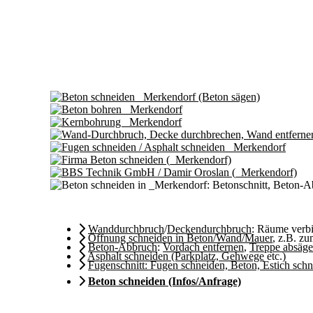
Wanddurchbruch
/
Deckendurchbruch
: Räume ver
Öffnung schneiden in Beton/Wand/Mauer
, z.B. z
Beton-Abbruch
:
Vordach entfernen
,
Treppe absäg
Asphalt schneiden (Parkplatz, Gehwege
etc.)
Fugenschnitt: Fugen schneiden, Beton, Estich sch
Beton schneiden (Infos/Anfrage)