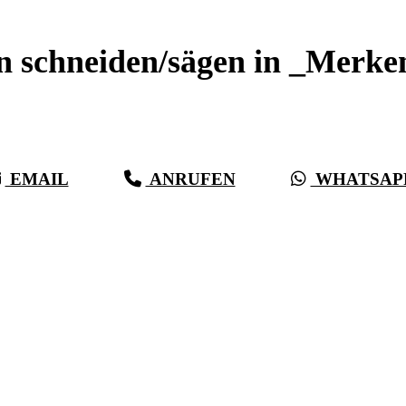
n schneiden/sägen in _Merke
Sauberer Betonschnitt seit 27 Jahren für _Merkendorf
EMAIL
ANRUFEN
WHATSAP