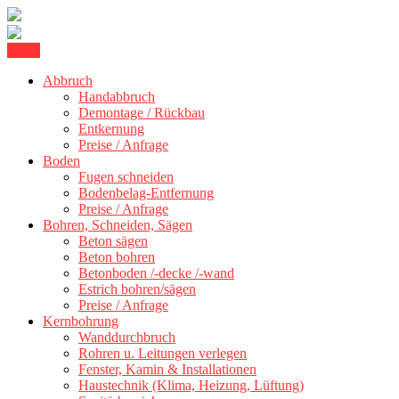
Skip
Menu
Kernbohrung Stuttgart, Beton schneiden, Beton Abbruch Stuttgart +
to
BBS Technik GmbH
Abbruch
content
Handabbruch
Demontage / Rückbau
Entkernung
Preise / Anfrage
Boden
Fugen schneiden
Bodenbelag-Entfernung
Preise / Anfrage
Bohren, Schneiden, Sägen
Beton sägen
Beton bohren
Betonboden /-decke /-wand
Estrich bohren/sägen
Preise / Anfrage
Kernbohrung
Wanddurchbruch
Rohren u. Leitungen verlegen
Fenster, Kamin & Installationen
Haustechnik (Klima, Heizung, Lüftung)