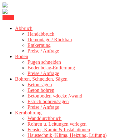
Skip
Menu
Kernbohrung Stuttgart, Beton schneiden, Beton Abbruch Stuttgart +
to
BBS Technik GmbH
300 km
Abbruch
content
Handabbruch
Demontage / Rückbau
Entkernung
Preise / Anfrage
Boden
Fugen schneiden
Bodenbelag-Entfernung
Preise / Anfrage
Bohren, Schneiden, Sägen
Beton sägen
Beton bohren
Betonboden /-decke /-wand
Estrich bohren/sägen
Preise / Anfrage
Kernbohrung
Wanddurchbruch
Rohren u. Leitungen verlegen
Fenster, Kamin & Installationen
Haustechnik (Klima, Heizung, Lüftung)