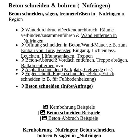
Beton schneiden & bohren (_Nufringen)
Beton schneiden, sägen, trennen/fräsen in _Nufringen
u.
Region
Wanddurchbruch
/
Deckendurchbruch
: Räume
verbinden/zusammenführen &
Wand entfernen in
_Nufringen
Öffnung schneiden in Beton/Wand/Mauer
, z.B. zum
Einbau von Türe
,
Fenster
, Eingang, Lichteinlass,
Leuchten,
Lüftungsanlagen
, Treppen
Beton-Abbruch
:
Vordach entfernen
,
Treppe absägen
,
Balkon entfernen
uvm.
Asphalt schneiden (Parkplatz, Gehwege
etc.)
Fugenschnitt: Fugen schneiden, Beton, Estich
schneiden
(z.B. für Fußbodenheizung)
Beton schneiden (Infos/Anfrage)
Kernbohrung Beispiele
|
Beton schneiden Beispiele
|
Beton-Abbruch Beispiele
Kernbohrung _Nufringen: Beton schneiden,
bohren & sägen in _Nufringen