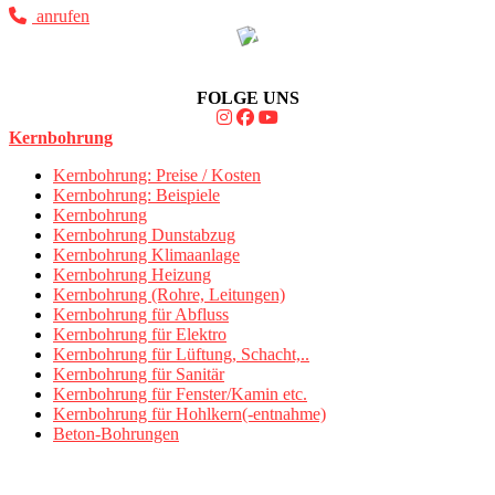
anrufen
FOLGE UNS
Kernbohrung
Kernbohrung: Preise / Kosten
Kernbohrung: Beispiele
Kernbohrung
Kernbohrung Dunstabzug
Kernbohrung Klimaanlage
Kernbohrung Heizung
Kernbohrung (Rohre, Leitungen)
Kernbohrung für Abfluss
Kernbohrung für Elektro
Kernbohrung für Lüftung, Schacht,..
Kernbohrung für Sanitär
Kernbohrung für Fenster/Kamin etc.
Kernbohrung für Hohlkern(-entnahme)
Beton-Bohrungen