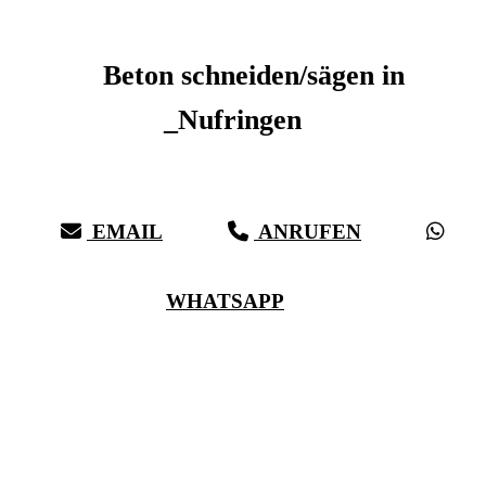
Beton schneiden _Nufringen
Beton schneiden/sägen in
_Nufringen
Sauberer Betonschnitt seit 27 Jahren für _Nufringen
EMAIL
ANRUFEN
WHATSAPP