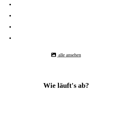
alle ansehen
Wie läuft's ab?
Betonbohr-Jobs in _Nufringen easy mit BBS Technik