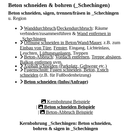
Beton schneiden & bohren (_Schechingen)
Beton schneiden, sägen, trennen/fräsen in _Schechingen
u. Region
Wanddurchbruch
/
Deckendurchbruch
: Räume
verbinden/zusammenführen &
Wand entfernen in
_Schechingen
Öffnung schneiden in Beton/Wand/Mauer
, z.B. zum
Einbau von Türe
,
Fenster
, Eingang, Lichteinlass,
Leuchten,
Lüftungsanlagen
, Treppen
Beton-Abbruch
:
Vordach entfernen
,
Treppe absägen
,
Balkon entfernen
uvm.
Asphalt schneiden (Parkplatz, Gehwege
etc.)
Fugenschnitt: Fugen schneiden, Beton, Estich
schneiden
(z.B. für Fußbodenheizung)
Beton schneiden (Infos/Anfrage)
Kernbohrung Beispiele
|
Beton schneiden Beispiele
|
Beton-Abbruch Beispiele
Kernbohrung _Schechingen: Beton schneiden,
bohren & sägen in _Schechingen