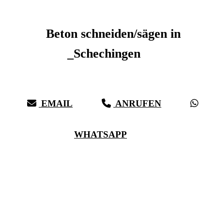
Beton schneiden _Schechingen
Beton schneiden/sägen in
_Schechingen
Sauberer Betonschnitt seit 27 Jahren für _Schechingen
EMAIL
ANRUFEN
WHATSAPP