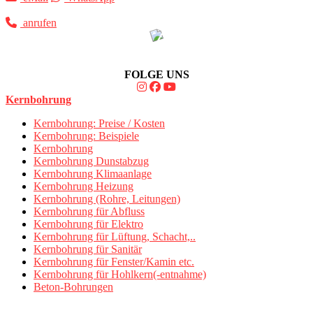
anrufen
FOLGE UNS
Kernbohrung
Kernbohrung: Preise / Kosten
Kernbohrung: Beispiele
Kernbohrung
Kernbohrung Dunstabzug
Kernbohrung Klimaanlage
Kernbohrung Heizung
Kernbohrung (Rohre, Leitungen)
Kernbohrung für Abfluss
Kernbohrung für Elektro
Kernbohrung für Lüftung, Schacht,..
Kernbohrung für Sanitär
Kernbohrung für Fenster/Kamin etc.
Kernbohrung für Hohlkern(-entnahme)
Beton-Bohrungen