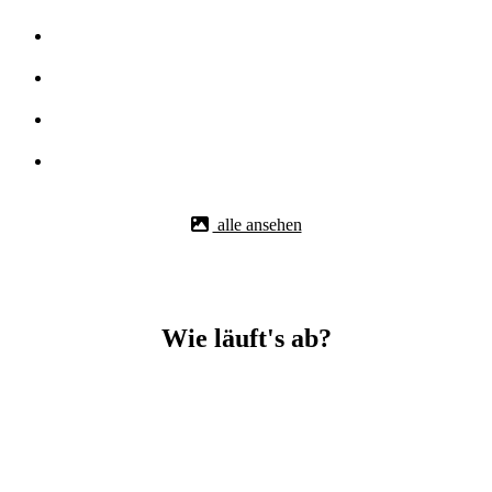
alle ansehen
Wie läuft's ab?
Betonbohr-Jobs in _Schechingen easy mit BBS Technik