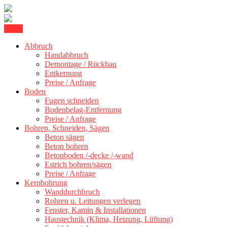
Skip
Menu
Kernbohrung Stuttgart, Beton schneiden, Beton Abbruch Stuttgart +
to
BBS Technik GmbH
300 km
Abbruch
content
Handabbruch
Demontage / Rückbau
Entkernung
Preise / Anfrage
Boden
Fugen schneiden
Bodenbelag-Entfernung
Preise / Anfrage
Bohren, Schneiden, Sägen
Beton sägen
Beton bohren
Betonboden /-decke /-wand
Estrich bohren/sägen
Preise / Anfrage
Kernbohrung
Wanddurchbruch
Rohren u. Leitungen verlegen
Fenster, Kamin & Installationen
Haustechnik (Klima, Heizung, Lüftung)