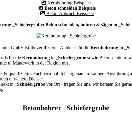
Kernbohrung Beispiele
|
Beton schneiden Beispiele
|
Beton-Abbruch Beispiele
rung _Schiefergrube: Beton schneiden, bohren & sägen in _Schie
nik GmbH ist Ihr zertifizierter Anbieter für die
Kernbohrung in _Sc
ofis für die
Kernbohrung
in
_Schiefergrube
sowie Betonschnitt u. w
nde u. Mauerwerk in der Region um
.
k & qualifiziertes Fachpersonal
fü haargenaue u. saubere Ausführung a
ch u. weitere Dienste.
irekt
in
_Schiefergrube
vor Ort - fragen Sie uns, wir beraten Sie gern
ng.
Betonbohrer _Schiefergrube