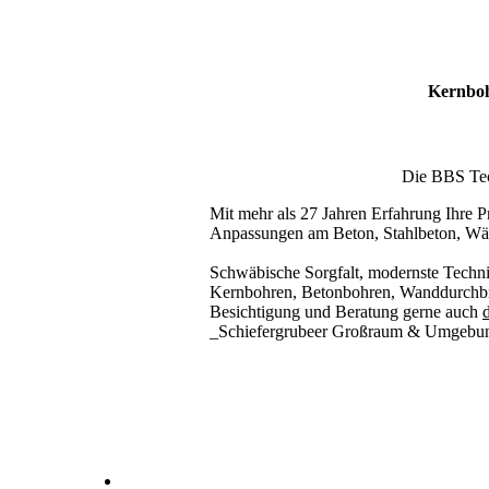
Kernboh
Die BBS Tech
Mit mehr als 27 Jahren Erfahrung Ihre Pr
Anpassungen am Beton, Stahlbeton, Wä
Schwäbische Sorgfalt, modernste Techni
Kernbohren, Betonbohren, Wanddurchbru
Besichtigung und Beratung gerne auch
d
_Schiefergrubeer Großraum & Umgebu
Kernbohrer & Betonschneider in _Schiefergrube