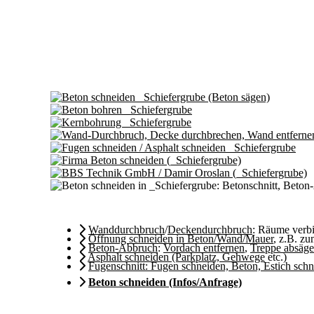
Wanddurchbruch
/
Deckendurchbruch
: Räume ver
Öffnung schneiden in Beton/Wand/Mauer
, z.B. z
Beton-Abbruch
:
Vordach entfernen
,
Treppe absäg
Asphalt schneiden (Parkplatz, Gehwege
etc.)
Fugenschnitt: Fugen schneiden, Beton, Estich sch
Beton schneiden (Infos/Anfrage)