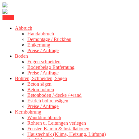
Skip
Menu
Kernbohrung Stuttgart, Beton schneiden, Beton Abbruch Stuttgart +
to
BBS Technik GmbH
Abbruch
content
Handabbruch
Demontage / Rückbau
Entkernung
Preise / Anfrage
Boden
Fugen schneiden
Bodenbelag-Entfernung
Preise / Anfrage
Bohren, Schneiden, Sägen
Beton sägen
Beton bohren
Betonboden /-decke /-wand
Estrich bohren/sägen
Preise / Anfrage
Kernbohrung
Wanddurchbruch
Rohren u. Leitungen verlegen
Fenster, Kamin & Installationen
Haustechnik (Klima, Heizung, Lüftung)