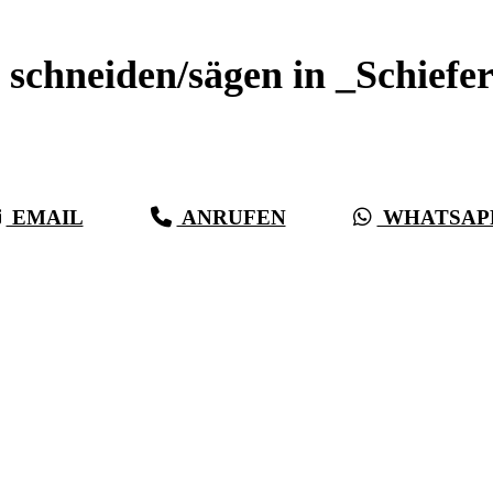
 schneiden/sägen in _Schiefe
Sauberer Betonschnitt seit 27 Jahren für _Schiefergrub
EMAIL
ANRUFEN
WHATSAP