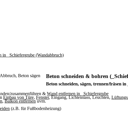
Beton schneiden & bohren (_Schie
Beton schneiden, sägen, trennen/fräsen in
binden/zusammenführen &
Wand entfernen in _Schiefergrube
um
Einbau von Türe
,
Fenster
, Eingang, Lichteinlass, Leuchten,
Lüftungs
en
,
Balkon entfernen
uvm.
neiden
(z.B. für Fußbodenheizung)