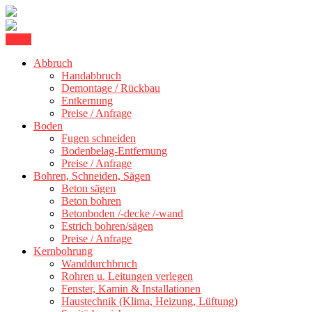
Skip
Menu
Kernbohrung Stuttgart, Beton schneiden, Beton Abbruch Stuttgart +
to
BBS Technik GmbH
300 km
Abbruch
content
Handabbruch
Demontage / Rückbau
Entkernung
Preise / Anfrage
Boden
Fugen schneiden
Bodenbelag-Entfernung
Preise / Anfrage
Bohren, Schneiden, Sägen
Beton sägen
Beton bohren
Betonboden /-decke /-wand
Estrich bohren/sägen
Preise / Anfrage
Kernbohrung
Wanddurchbruch
Rohren u. Leitungen verlegen
Fenster, Kamin & Installationen
Haustechnik (Klima, Heizung, Lüftung)