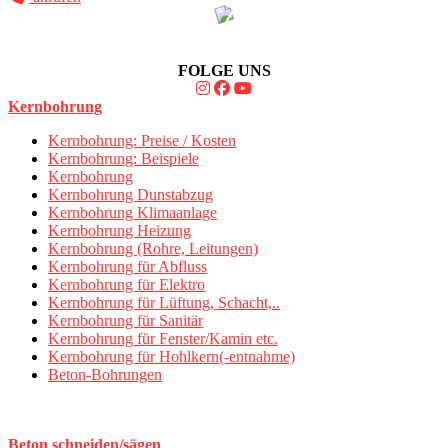
FOLGE UNS
Kernbohrung
Kernbohrung: Preise / Kosten
Kernbohrung: Beispiele
Kernbohrung
Kernbohrung Dunstabzug
Kernbohrung Klimaanlage
Kernbohrung Heizung
Kernbohrung (Rohre, Leitungen)
Kernbohrung für Abfluss
Kernbohrung für Elektro
Kernbohrung für Lüftung, Schacht,..
Kernbohrung für Sanitär
Kernbohrung für Fenster/Kamin etc.
Kernbohrung für Hohlkern(-entnahme)
Beton-Bohrungen
Beton schneiden/sägen