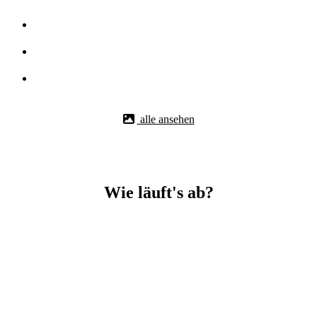
alle ansehen
Wie läuft's ab?
Betonbohr-Jobs in _Schlat easy mit BBS Technik