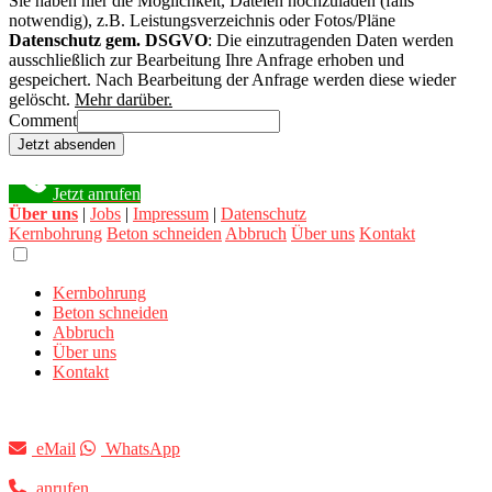
Sie haben hier die Möglichkeit, Dateien hochzuladen (falls
notwendig), z.B. Leistungsverzeichnis oder Fotos/Pläne
Datenschutz gem. DSGVO
: Die einzutragenden Daten werden
ausschließlich zur Bearbeitung Ihre Anfrage erhoben und
gespeichert. Nach Bearbeitung der Anfrage werden diese wieder
gelöscht.
Mehr darüber.
Comment
Jetzt absenden
Jetzt anrufen
Über uns
|
Jobs
|
Impressum
|
Datenschutz
Kernbohrung
Beton schneiden
Abbruch
Über uns
Kontakt
Kernbohrung
Beton schneiden
Abbruch
Über uns
Kontakt
eMail
WhatsApp
anrufen