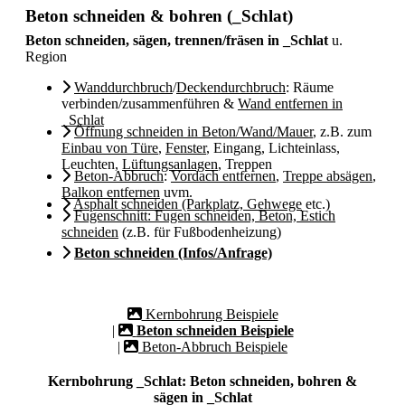
Beton schneiden & bohren (_Schlat)
Beton schneiden, sägen, trennen/fräsen in _Schlat
u.
Region
Wanddurchbruch
/
Deckendurchbruch
: Räume
verbinden/zusammenführen &
Wand entfernen in
_Schlat
Öffnung schneiden in Beton/Wand/Mauer
, z.B. zum
Einbau von Türe
,
Fenster
, Eingang, Lichteinlass,
Leuchten,
Lüftungsanlagen
, Treppen
Beton-Abbruch
:
Vordach entfernen
,
Treppe absägen
,
Balkon entfernen
uvm.
Asphalt schneiden (Parkplatz, Gehwege
etc.)
Fugenschnitt: Fugen schneiden, Beton, Estich
schneiden
(z.B. für Fußbodenheizung)
Beton schneiden (Infos/Anfrage)
Kernbohrung Beispiele
|
Beton schneiden Beispiele
|
Beton-Abbruch Beispiele
Kernbohrung _Schlat: Beton schneiden, bohren &
sägen in _Schlat