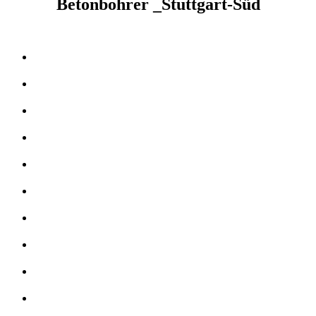
Betonbohrer _Stuttgart-Süd
Kernbohrer & Betonschneider in _Stuttgart-Süd