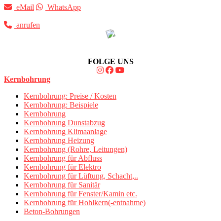
eMail
WhatsApp
anrufen
FOLGE UNS
Kernbohrung
Kernbohrung: Preise / Kosten
Kernbohrung: Beispiele
Kernbohrung
Kernbohrung Dunstabzug
Kernbohrung Klimaanlage
Kernbohrung Heizung
Kernbohrung (Rohre, Leitungen)
Kernbohrung für Abfluss
Kernbohrung für Elektro
Kernbohrung für Lüftung, Schacht,..
Kernbohrung für Sanitär
Kernbohrung für Fenster/Kamin etc.
Kernbohrung für Hohlkern(-entnahme)
Beton-Bohrungen