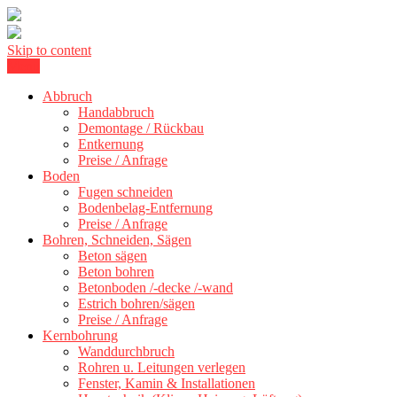
Skip to content
Menu
Kernbohrung Stuttgart, Beton schneiden, Beton Abbruch Stuttgart +
BBS Technik GmbH
300 km
Abbruch
Handabbruch
Demontage / Rückbau
Entkernung
Preise / Anfrage
Boden
Fugen schneiden
Bodenbelag-Entfernung
Preise / Anfrage
Bohren, Schneiden, Sägen
Beton sägen
Beton bohren
Betonboden /-decke /-wand
Estrich bohren/sägen
Preise / Anfrage
Kernbohrung
Wanddurchbruch
Rohren u. Leitungen verlegen
Fenster, Kamin & Installationen