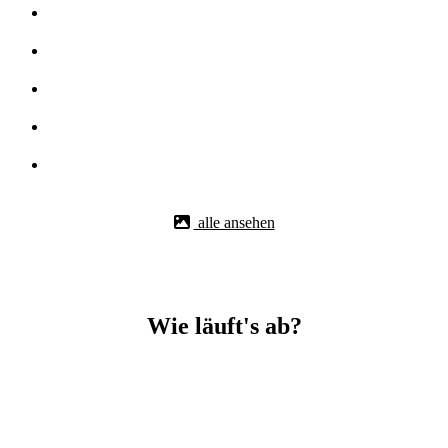
alle ansehen
Wie läuft's ab?
Betonbohr-Jobs in _Stuttgart-Süd easy mit BBS Technik