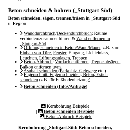
Beton schneiden & bohren (_Stuttgart-Süd)
Beton schneiden, sägen, trennen/fräsen in _Stuttgart-Süd
u. Region
Wanddurchbruch
/
Deckendurchbruch
: Räume
verbinden/zusammenführen &
Wand entfernen in
_Stuttgart-Süd
Öffnung schneiden in Beton/Wand/Mauer
, z.B. zum
Einbau von Türe
,
Fenster
, Eingang, Lichteinlass,
Leuchten,
Lüftungsanlagen
, Treppen
Beton-Abbruch
:
Vordach entfernen
,
Treppe absägen
,
Balkon entfernen
uvm.
Asphalt schneiden (Parkplatz, Gehwege
etc.)
Fugenschnitt: Fugen schneiden, Beton, Estich
schneiden
(z.B. für Fußbodenheizung)
Beton schneiden (Infos/Anfrage)
Kernbohrung Beispiele
|
Beton schneiden Beispiele
|
Beton-Abbruch Beispiele
Kernbohrung _Stuttgart-Süd: Beton schneiden,