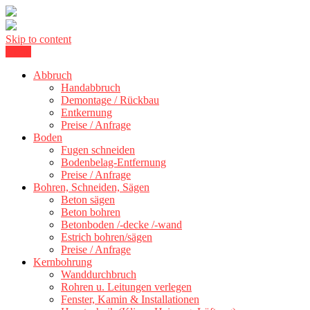
Skip to content
Menu
Kernbohrung Stuttgart, Beton schneiden, Beton Abbruch Stuttgart +
BBS Technik GmbH
300 km
Abbruch
Handabbruch
Demontage / Rückbau
Entkernung
Preise / Anfrage
Boden
Fugen schneiden
Bodenbelag-Entfernung
Preise / Anfrage
Bohren, Schneiden, Sägen
Beton sägen
Beton bohren
Betonboden /-decke /-wand
Estrich bohren/sägen
Preise / Anfrage
Kernbohrung
Wanddurchbruch
Rohren u. Leitungen verlegen
Fenster, Kamin & Installationen