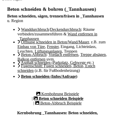
Beton schneiden & bohren (_Tannhausen)
Beton schneiden, sägen, trennen/fräsen in _Tannhausen
u. Region
Wanddurchbruch
/
Deckendurchbruch
: Räume
verbinden/zusammenführen &
Wand entfernen in
_Tannhausen
Öffnung schneiden in Beton/Wand/Mauer
, z.B. zum
Einbau von Türe
,
Fenster
, Eingang, Lichteinlass,
Leuchten,
Lüftungsanlagen
, Treppen
Beton-Abbruch
:
Vordach entfernen
,
Treppe absägen
,
Balkon entfernen
uvm.
Asphalt schneiden (Parkplatz, Gehwege
etc.)
Fugenschnitt: Fugen schneiden, Beton, Estich
schneiden
(z.B. für Fußbodenheizung)
Beton schneiden (Infos/Anfrage)
Kernbohrung Beispiele
|
Beton schneiden Beispiele
|
Beton-Abbruch Beispiele
Kernbohrung _Tannhausen: Beton schneiden,