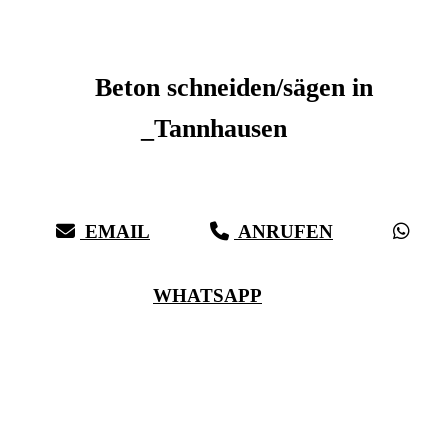
Beton schneiden _Tannhausen
Beton schneiden/sägen in
_Tannhausen
Sauberer Betonschnitt seit 27 Jahren für _Tannhausen
EMAIL
ANRUFEN
WHATSAPP