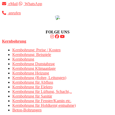
eMail
WhatsApp
anrufen
FOLGE UNS
Kernbohrung
Kernbohrung: Preise / Kosten
Kernbohrung: Beispiele
Kernbohrung
Kernbohrung Dunstabzug
Kernbohrung Klimaanlage
Kernbohrung Heizung
Kernbohrung (Rohre, Leitungen)
Kernbohrung für Abfluss
Kernbohrung für Elektro
Kernbohrung für Lüftung, Schacht,..
Kernbohrung für Sanitär
Kernbohrung für Fenster/Kamin etc.
Kernbohrung für Hohlkern(-entnahme)
Beton-Bohrungen