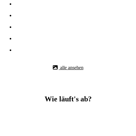
alle ansehen
Wie läuft's ab?
Betonbohr-Jobs in _Tannhausen easy mit BBS Technik