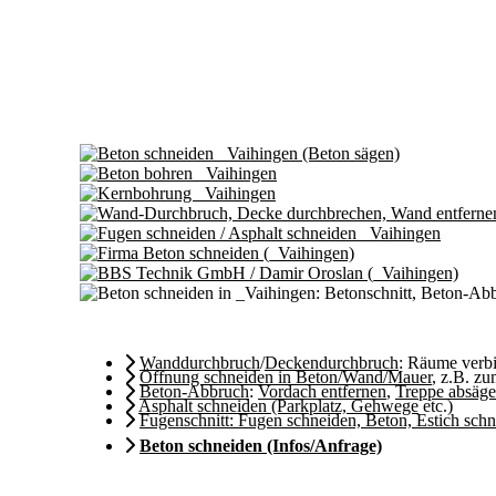
Wanddurchbruch
/
Deckendurchbruch
: Räume ver
Öffnung schneiden in Beton/Wand/Mauer
, z.B. z
Beton-Abbruch
:
Vordach entfernen
,
Treppe absäg
Asphalt schneiden (Parkplatz, Gehwege
etc.)
Fugenschnitt: Fugen schneiden, Beton, Estich sch
Beton schneiden (Infos/Anfrage)