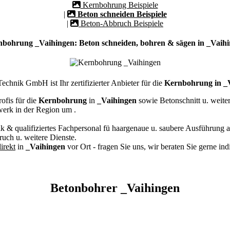
Kernbohrung Beispiele
|
Beton schneiden Beispiele
|
Beton-Abbruch Beispiele
bohrung _Vaihingen: Beton schneiden, bohren & sägen in _Vaih
chnik GmbH ist Ihr zertifizierter Anbieter für die
Kernbohrung in _
ofis für die
Kernbohrung
in
_Vaihingen
sowie Betonschnitt u. weit
werk in der Region um
.
k & qualifiziertes Fachpersonal
fü haargenaue u. saubere Ausführung a
ch u. weitere Dienste.
irekt
in
_Vaihingen
vor Ort - fragen Sie uns, wir beraten Sie gerne in
Betonbohrer _Vaihingen