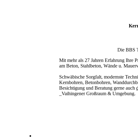
Kern
Die BBS Te
Mit mehr als 27 Jahren Erfahrung Ihre Pr
am Beton, Stahlbeton, Wände u. Mauer
Schwäbische Sorgfalt, modernste Techni
Kernbohren, Betonbohren, Wanddurchbru
Besichtigung und Beratung gerne auch
d
_Vaihingener Großraum & Umgebung.
Kernbohrer & Betonschneider in _Vaihingen