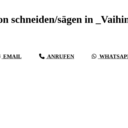
on schneiden/sägen in _Vaihi
Sauberer Betonschnitt seit 27 Jahren für _Vaihingen
EMAIL
ANRUFEN
WHATSAP