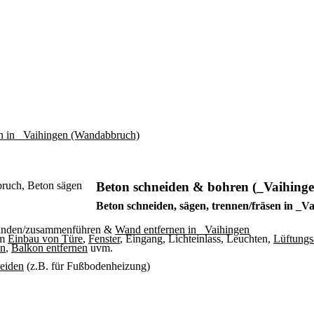
Beton schneiden & bohren (_Vaihinge
Beton schneiden, sägen, trennen/fräsen in _V
binden/zusammenführen &
Wand entfernen in _Vaihingen
um
Einbau von Türe
,
Fenster
, Eingang, Lichteinlass, Leuchten,
Lüftungs
en
,
Balkon entfernen
uvm.
neiden
(z.B. für Fußbodenheizung)