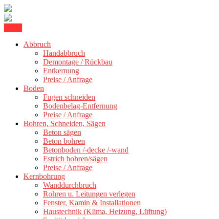
Skip
Menu
Kernbohrung Stuttgart, Beton schneiden, Beton Abbruch Stuttgart +
to
BBS Technik GmbH
Abbruch
content
Handabbruch
Demontage / Rückbau
Entkernung
Preise / Anfrage
Boden
Fugen schneiden
Bodenbelag-Entfernung
Preise / Anfrage
Bohren, Schneiden, Sägen
Beton sägen
Beton bohren
Betonboden /-decke /-wand
Estrich bohren/sägen
Preise / Anfrage
Kernbohrung
Wanddurchbruch
Rohren u. Leitungen verlegen
Fenster, Kamin & Installationen
Haustechnik (Klima, Heizung, Lüftung)