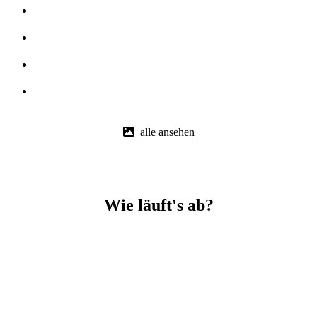
alle ansehen
Wie läuft's ab?
Betonbohr-Jobs in _Waiblingen easy mit BBS Technik