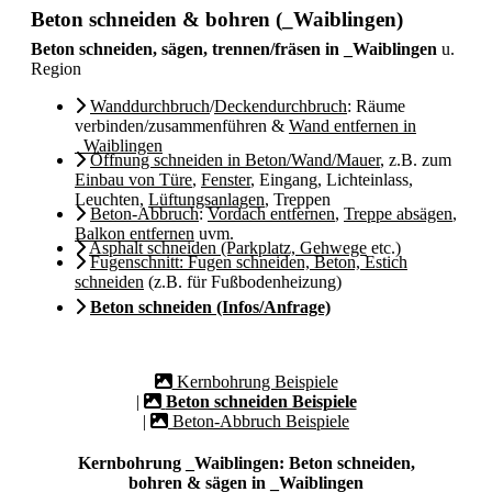
Beton schneiden & bohren (_Waiblingen)
Beton schneiden, sägen, trennen/fräsen in _Waiblingen
u.
Region
Wanddurchbruch
/
Deckendurchbruch
: Räume
verbinden/zusammenführen &
Wand entfernen in
_Waiblingen
Öffnung schneiden in Beton/Wand/Mauer
, z.B. zum
Einbau von Türe
,
Fenster
, Eingang, Lichteinlass,
Leuchten,
Lüftungsanlagen
, Treppen
Beton-Abbruch
:
Vordach entfernen
,
Treppe absägen
,
Balkon entfernen
uvm.
Asphalt schneiden (Parkplatz, Gehwege
etc.)
Fugenschnitt: Fugen schneiden, Beton, Estich
schneiden
(z.B. für Fußbodenheizung)
Beton schneiden (Infos/Anfrage)
Kernbohrung Beispiele
|
Beton schneiden Beispiele
|
Beton-Abbruch Beispiele
Kernbohrung _Waiblingen: Beton schneiden,
bohren & sägen in _Waiblingen