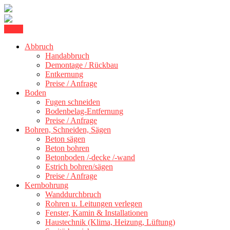
Skip
Menu
Kernbohrung Stuttgart, Beton schneiden, Beton Abbruch Stuttgart +
to
BBS Technik GmbH
300 km
Abbruch
content
Handabbruch
Demontage / Rückbau
Entkernung
Preise / Anfrage
Boden
Fugen schneiden
Bodenbelag-Entfernung
Preise / Anfrage
Bohren, Schneiden, Sägen
Beton sägen
Beton bohren
Betonboden /-decke /-wand
Estrich bohren/sägen
Preise / Anfrage
Kernbohrung
Wanddurchbruch
Rohren u. Leitungen verlegen
Fenster, Kamin & Installationen
Haustechnik (Klima, Heizung, Lüftung)