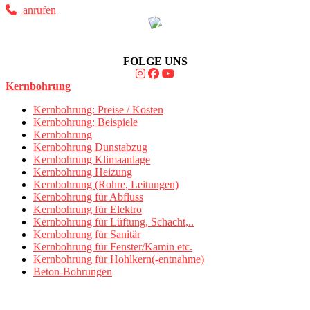
anrufen
FOLGE UNS
Kernbohrung
Kernbohrung: Preise / Kosten
Kernbohrung: Beispiele
Kernbohrung
Kernbohrung Dunstabzug
Kernbohrung Klimaanlage
Kernbohrung Heizung
Kernbohrung (Rohre, Leitungen)
Kernbohrung für Abfluss
Kernbohrung für Elektro
Kernbohrung für Lüftung, Schacht,..
Kernbohrung für Sanitär
Kernbohrung für Fenster/Kamin etc.
Kernbohrung für Hohlkern(-entnahme)
Beton-Bohrungen