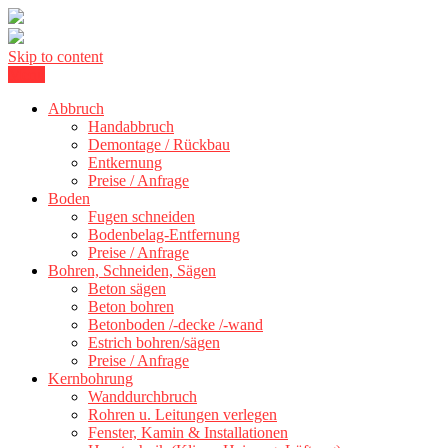
Skip to content
Menu
Kernbohrung Stuttgart, Beton schneiden, Beton Abbruch Stuttgart +
BBS Technik GmbH
Abbruch
Handabbruch
Demontage / Rückbau
Entkernung
Preise / Anfrage
Boden
Fugen schneiden
Bodenbelag-Entfernung
Preise / Anfrage
Bohren, Schneiden, Sägen
Beton sägen
Beton bohren
Betonboden /-decke /-wand
Estrich bohren/sägen
Preise / Anfrage
Kernbohrung
Wanddurchbruch
Rohren u. Leitungen verlegen
Fenster, Kamin & Installationen