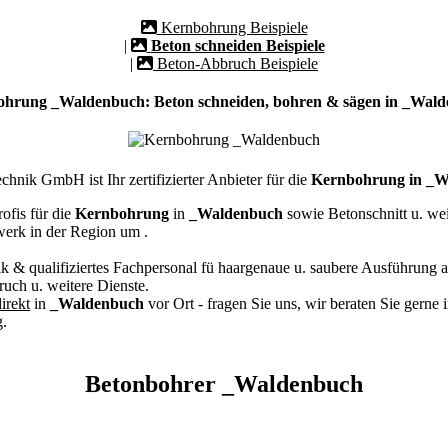
Kernbohrung Beispiele
|
Beton schneiden Beispiele
|
Beton-Abbruch Beispiele
hrung _Waldenbuch: Beton schneiden, bohren & sägen in _Wal
hnik GmbH ist Ihr zertifizierter Anbieter für die
Kernbohrung in _W
ofis für die
Kernbohrung
in
_Waldenbuch
sowie Betonschnitt u. we
werk in der Region um
.
k & qualifiziertes Fachpersonal
fü haargenaue u. saubere Ausführung a
ch u. weitere Dienste.
irekt
in
_Waldenbuch
vor Ort - fragen Sie uns, wir beraten Sie gerne
.
Betonbohrer _Waldenbuch