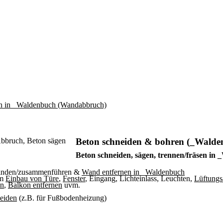
Beton schneiden & bohren (_Walde
Beton schneiden, sägen, trennen/fräsen in
binden/zusammenführen &
Wand entfernen in _Waldenbuch
um
Einbau von Türe
,
Fenster
, Eingang, Lichteinlass, Leuchten,
Lüftungs
en
,
Balkon entfernen
uvm.
neiden
(z.B. für Fußbodenheizung)