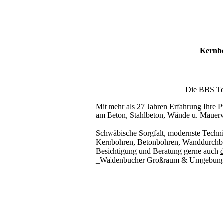
Kernbo
Die BBS Tec
Mit mehr als 27 Jahren Erfahrung Ihre Pr
am Beton, Stahlbeton, Wände u. Mauer
Schwäbische Sorgfalt, modernste Techni
Kernbohren, Betonbohren, Wanddurchbru
Besichtigung und Beratung gerne auch
d
_Waldenbucher Großraum & Umgebung
Kernbohrer & Betonschneider in _Waldenbuch