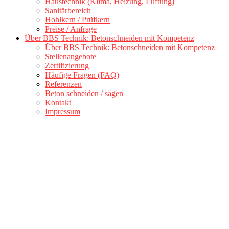
Haustechnik (Klima, Heizung, Lüftung)
Sanitärbereich
Hohlkern / Prüfkern
Preise / Anfrage
Über BBS Technik: Betonschneiden mit Kompetenz
Über BBS Technik: Betonschneiden mit Kompetenz
Stellenangebote
Zertifizierung
Häufige Fragen (FAQ)
Referenzen
Beton schneiden / sägen
Kontakt
Impressum