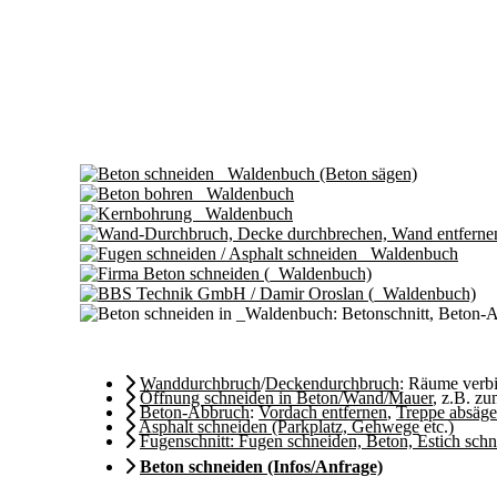
Wanddurchbruch
/
Deckendurchbruch
: Räume ver
Öffnung schneiden in Beton/Wand/Mauer
, z.B. z
Beton-Abbruch
:
Vordach entfernen
,
Treppe absäg
Asphalt schneiden (Parkplatz, Gehwege
etc.)
Fugenschnitt: Fugen schneiden, Beton, Estich sch
Beton schneiden (Infos/Anfrage)