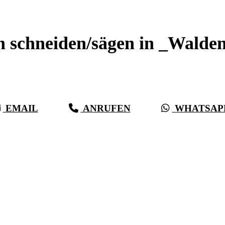
Beton schneiden _Waldenbuch
n schneiden/sägen in _Walde
Sauberer Betonschnitt seit 27 Jahren für _Waldenbuch
EMAIL
ANRUFEN
WHATSAP