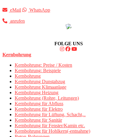
eMail
WhatsApp
anrufen
FOLGE UNS
Kernbohrung
Kernbohrung: Preise / Kosten
Kernbohrung: Beispiele
Kernbohrung
Kernbohrung Dunstabzug
Kernbohrung Klimaanlage
Kernbohrung Heizung
Kernbohrung (Rohre, Leitungen)
Kernbohrung für Abfluss
Kernbohrung für Elektro
Kernbohrung für Lüftung, Schacht,..
Kernbohrung für Sanitär
Kernbohrung für Fenster/Kamin etc.
Kernbohrung für Hohlkern(-entnahme)
Beton-Bohrungen