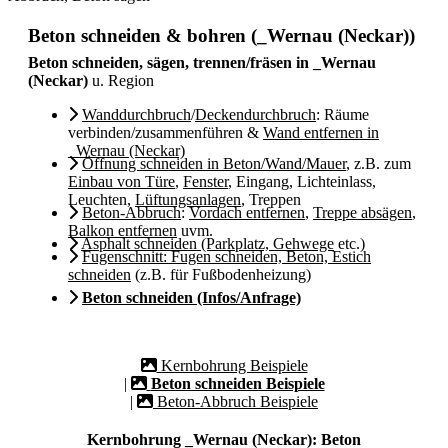
Beton schneiden & bohren (_Wernau (Neckar))
Beton schneiden, sägen, trennen/fräsen in _Wernau
(Neckar)
u. Region
Wanddurchbruch
/
Deckendurchbruch
: Räume
verbinden/zusammenführen &
Wand entfernen in
_Wernau (Neckar)
Öffnung schneiden in Beton/Wand/Mauer
, z.B. zum
Einbau von Türe
,
Fenster
, Eingang, Lichteinlass,
Leuchten,
Lüftungsanlagen
, Treppen
Beton-Abbruch
:
Vordach entfernen
,
Treppe absägen
,
Balkon entfernen
uvm.
Asphalt schneiden (Parkplatz, Gehwege
etc.)
Fugenschnitt: Fugen schneiden, Beton, Estich
schneiden
(z.B. für Fußbodenheizung)
Beton schneiden (Infos/Anfrage)
Kernbohrung Beispiele
|
Beton schneiden Beispiele
|
Beton-Abbruch Beispiele
Kernbohrung _Wernau (Neckar): Beton