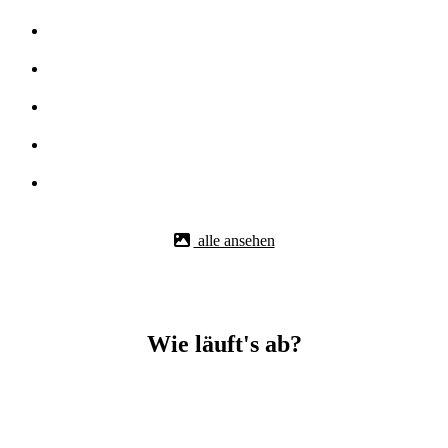
alle ansehen
Wie läuft's ab?
Betonbohr-Jobs in _Wernau (Neckar) easy mit BBS Technik