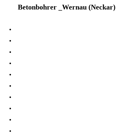
Betonbohrer _Wernau (Neckar)
Kernbohrer & Betonschneider in _Wernau (Neckar)