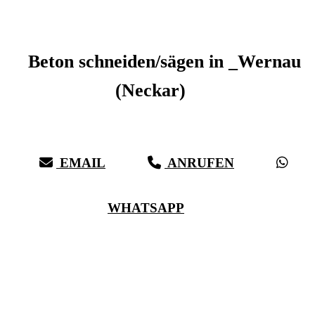
Beton schneiden _Wernau (Neckar)
Beton schneiden/sägen in _Wernau
(Neckar)
Sauberer Betonschnitt seit 27 Jahren für _Wernau (Neckar)
EMAIL
ANRUFEN
WHATSAPP