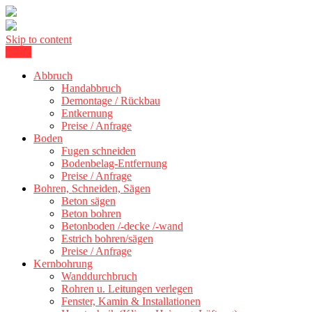
Skip to content
Menu
Kernbohrung Stuttgart, Beton schneiden, Beton Abbruch Stuttgart +
BBS Technik GmbH
300 km
Abbruch
Handabbruch
Demontage / Rückbau
Entkernung
Preise / Anfrage
Boden
Fugen schneiden
Bodenbelag-Entfernung
Preise / Anfrage
Bohren, Schneiden, Sägen
Beton sägen
Beton bohren
Betonboden /-decke /-wand
Estrich bohren/sägen
Preise / Anfrage
Kernbohrung
Wanddurchbruch
Rohren u. Leitungen verlegen
Fenster, Kamin & Installationen