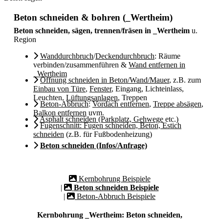
Beton schneiden & bohren (_Wertheim)
Beton schneiden, sägen, trennen/fräsen in _Wertheim
u.
Region
Wanddurchbruch
/
Deckendurchbruch
: Räume
verbinden/zusammenführen &
Wand entfernen in
_Wertheim
Öffnung schneiden in Beton/Wand/Mauer
, z.B. zum
Einbau von Türe
,
Fenster
, Eingang, Lichteinlass,
Leuchten,
Lüftungsanlagen
, Treppen
Beton-Abbruch
:
Vordach entfernen
,
Treppe absägen
,
Balkon entfernen
uvm.
Asphalt schneiden (Parkplatz, Gehwege
etc.)
Fugenschnitt: Fugen schneiden, Beton, Estich
schneiden
(z.B. für Fußbodenheizung)
Beton schneiden (Infos/Anfrage)
Kernbohrung Beispiele
|
Beton schneiden Beispiele
|
Beton-Abbruch Beispiele
Kernbohrung _Wertheim: Beton schneiden,