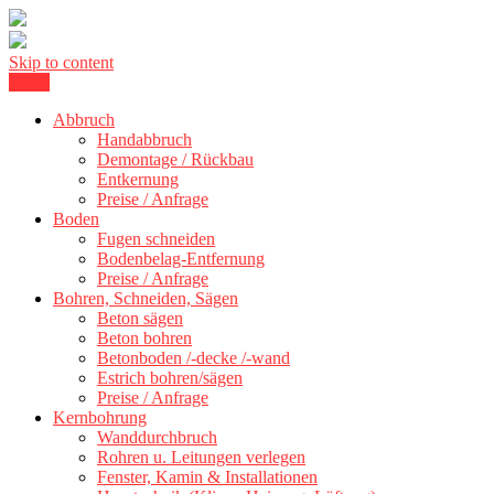
Skip to content
Menu
Kernbohrung Stuttgart, Beton schneiden, Beton Abbruch Stuttgart +
BBS Technik GmbH
300 km
Abbruch
Handabbruch
Demontage / Rückbau
Entkernung
Preise / Anfrage
Boden
Fugen schneiden
Bodenbelag-Entfernung
Preise / Anfrage
Bohren, Schneiden, Sägen
Beton sägen
Beton bohren
Betonboden /-decke /-wand
Estrich bohren/sägen
Preise / Anfrage
Kernbohrung
Wanddurchbruch
Rohren u. Leitungen verlegen
Fenster, Kamin & Installationen