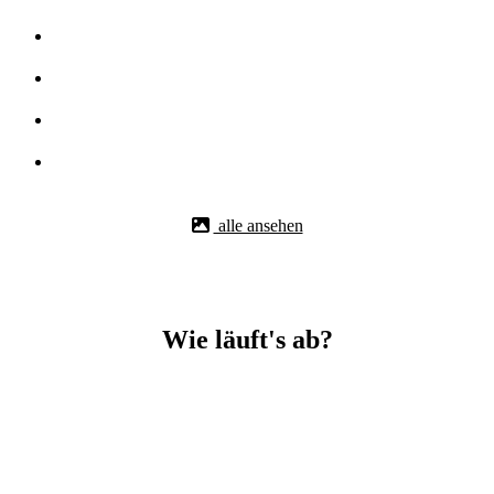
alle ansehen
Wie läuft's ab?
Betonbohr-Jobs in _Wertheim easy mit BBS Technik