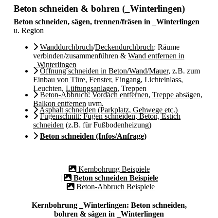
Beton schneiden & bohren (_Winterlingen)
Beton schneiden, sägen, trennen/fräsen in _Winterlingen
u. Region
Wanddurchbruch
/
Deckendurchbruch
: Räume
verbinden/zusammenführen &
Wand entfernen in
_Winterlingen
Öffnung schneiden in Beton/Wand/Mauer
, z.B. zum
Einbau von Türe
,
Fenster
, Eingang, Lichteinlass,
Leuchten,
Lüftungsanlagen
, Treppen
Beton-Abbruch
:
Vordach entfernen
,
Treppe absägen
,
Balkon entfernen
uvm.
Asphalt schneiden (Parkplatz, Gehwege
etc.)
Fugenschnitt: Fugen schneiden, Beton, Estich
schneiden
(z.B. für Fußbodenheizung)
Beton schneiden (Infos/Anfrage)
Kernbohrung Beispiele
|
Beton schneiden Beispiele
|
Beton-Abbruch Beispiele
Kernbohrung _Winterlingen: Beton schneiden,
bohren & sägen in _Winterlingen