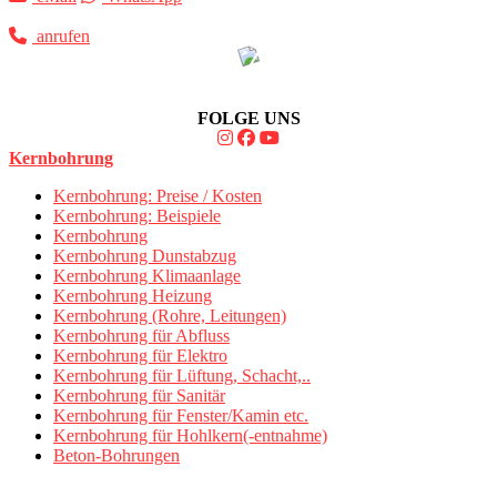
anrufen
FOLGE UNS
Kernbohrung
Kernbohrung: Preise / Kosten
Kernbohrung: Beispiele
Kernbohrung
Kernbohrung Dunstabzug
Kernbohrung Klimaanlage
Kernbohrung Heizung
Kernbohrung (Rohre, Leitungen)
Kernbohrung für Abfluss
Kernbohrung für Elektro
Kernbohrung für Lüftung, Schacht,..
Kernbohrung für Sanitär
Kernbohrung für Fenster/Kamin etc.
Kernbohrung für Hohlkern(-entnahme)
Beton-Bohrungen