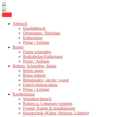
Skip
Menu
Kernbohrung Stuttgart, Beton schneiden, Beton Abbruch Stuttgart +
to
BBS Technik GmbH
300 km
Abbruch
content
Handabbruch
Demontage / Rückbau
Entkernung
Preise / Anfrage
Boden
Fugen schneiden
Bodenbelag-Entfernung
Preise / Anfrage
Bohren, Schneiden, Sägen
Beton sägen
Beton bohren
Betonboden /-decke /-wand
Estrich bohren/sägen
Preise / Anfrage
Kernbohrung
Wanddurchbruch
Rohren u. Leitungen verlegen
Fenster, Kamin & Installationen
Haustechnik (Klima, Heizung, Lüftung)