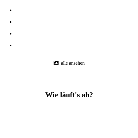
alle ansehen
Wie läuft's ab?
Betonbohr-Jobs in _Winterlingen easy mit BBS Technik