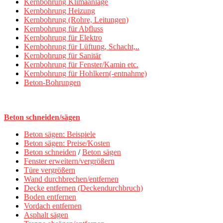
Kernbohrung Klimaanlage
Kernbohrung Heizung
Kernbohrung (Rohre, Leitungen)
Kernbohrung für Abfluss
Kernbohrung für Elektro
Kernbohrung für Lüftung, Schacht,..
Kernbohrung für Sanitär
Kernbohrung für Fenster/Kamin etc.
Kernbohrung für Hohlkern(-entnahme)
Beton-Bohrungen
Beton schneiden/sägen
Beton sägen: Beispiele
Beton sägen: Preise/Kosten
Beton schneiden
/
Beton sägen
Fenster erweitern/vergrößern
Türe vergrößern
Wand durchbrechen/entfernen
Decke entfernen (Deckendurchbruch)
Boden entfernen
Vordach entfernen
Asphalt sägen