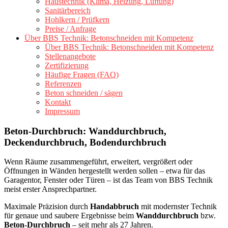
Haustechnik (Klima, Heizung, Lüftung)
Sanitärbereich
Hohlkern / Prüfkern
Preise / Anfrage
Über BBS Technik: Betonschneiden mit Kompetenz
Über BBS Technik: Betonschneiden mit Kompetenz
Stellenangebote
Zertifizierung
Häufige Fragen (FAQ)
Referenzen
Beton schneiden / sägen
Kontakt
Impressum
Beton-Durchbruch: Wanddurchbruch,
Deckendurchbruch, Bodendurchbruch
Wenn Räume zusammengeführt, erweitert, vergrößert oder
Öffnungen in Wänden hergestellt werden sollen – etwa für das
Garagentor, Fenster oder Türen – ist das Team von BBS Technik
meist erster Ansprechpartner.
Maximale Präzision durch
Handabbruch
mit modernster Technik
für genaue und saubere Ergebnisse beim
Wanddurchbruch
bzw.
Beton-Durchbruch
– seit mehr als 27 Jahren.