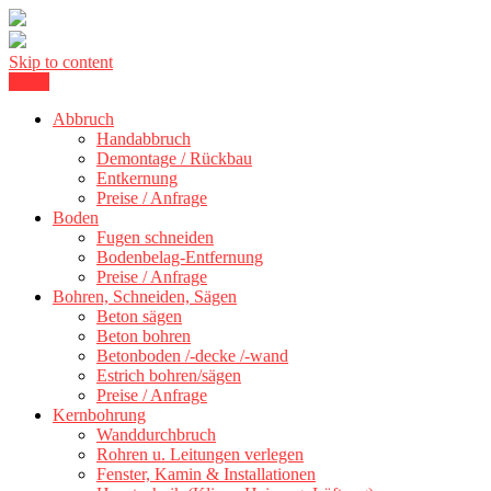
Skip to content
Menu
Kernbohrung Stuttgart, Beton schneiden, Beton Abbruch Stuttgart +
BBS Technik GmbH
300 km
Abbruch
Handabbruch
Demontage / Rückbau
Entkernung
Preise / Anfrage
Boden
Fugen schneiden
Bodenbelag-Entfernung
Preise / Anfrage
Bohren, Schneiden, Sägen
Beton sägen
Beton bohren
Betonboden /-decke /-wand
Estrich bohren/sägen
Preise / Anfrage
Kernbohrung
Wanddurchbruch
Rohren u. Leitungen verlegen
Fenster, Kamin & Installationen