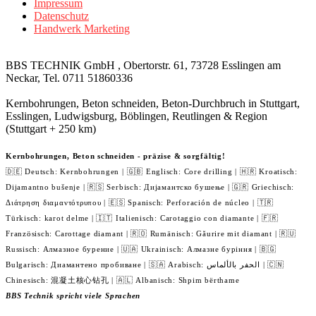
Impressum
Datenschutz
Handwerk Marketing
BBS TECHNIK GmbH , Obertorstr. 61, 73728 Esslingen am
Neckar, Tel. 0711 51860336
Kernbohrungen, Beton schneiden, Beton-Durchbruch in Stuttgart,
Esslingen, Ludwigsburg, Böblingen, Reutlingen & Region
(Stuttgart + 250 km)
Kernbohrungen, Beton schneiden - präzise & sorgfältig!
🇩🇪 Deutsch: Kernbohrungen | 🇬🇧 Englisch: Core drilling | 🇭🇷 Kroatisch:
Dijamantno bušenje | 🇷🇸 Serbisch: Дијамантско бушење | 🇬🇷 Griechisch:
Διάτρηση διαμαντότρυπου | 🇪🇸 Spanisch: Perforación de núcleo | 🇹🇷
Türkisch: karot delme | 🇮🇹 Italienisch: Carotaggio con diamante | 🇫🇷
Französisch: Carottage diamant | 🇷🇴 Rumänisch: Găurire mit diamant | 🇷🇺
Russisch: Алмазное бурение | 🇺🇦 Ukrainisch: Алмазне буріння | 🇧🇬
Bulgarisch: Диамантено пробиване | 🇸🇦 Arabisch: الحفر بالألماس | 🇨🇳
Chinesisch: 混凝土核心钻孔 | 🇦🇱 Albanisch: Shpim bërthame
BBS Technik spricht viele Sprachen