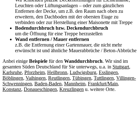
Leuchten oder Lüftungsanlagen – oder zum gänzlichen
Entfernen der Decke, um z.B. den Raum nach oben zu
erweitern, den Dachboden mit der obersten Etage zu
verbinden oder zur Herstellung einer Maisonette mit Treppe
Bodendurchbruch bzw. Deckendurchbruch
um die Öffnung für eine Treppe herzustellen
Wand entfernen / Mauer entfernen
z.B. die Entfernung einer Gartenmauer, die nicht mehr
erwünscht ist und ähnliche Mauerabbrüche / Beton-Abbrüche
Anbei einige
Beispiele
für den
Wanddurchbruch
. Wir sind im
gesamten Süden Deutschland für Sie unterwegs, u.a. in
Stuttgart
,
Karlsruhe
,
Pforzheim
,
Heilbronn
,
Ludwigsburg
,
Esslingen
,
Böblingen
,
Vaihingen
,
Reutlingen
,
Tübingen
,
Tuttlingen
,
Villingen-
Schwenningen
,
Baden-Baden
,
Mannheim
,
Frankfurt/Main
,
Konstanz
,
Donaueschingen
,
Kreuzlingen
u. weitere Orte.