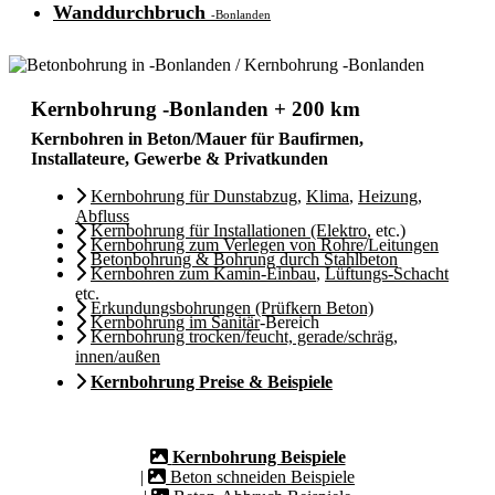
Wanddurchbruch
-Bonlanden
Kernbohrung -Bonlanden + 200 km
Kernbohren in Beton/Mauer für Baufirmen,
Installateure, Gewerbe & Privatkunden
Kernbohrung für Dunstabzug
,
Klima
,
Heizung
,
Abfluss
Kernbohrung für Installationen (Elektro
, etc.)
Kernbohrung zum Verlegen von Rohre/Leitungen
Betonbohrung & Bohrung durch Stahlbeton
Kernbohren zum Kamin-Einbau
,
Lüftungs-Schacht
etc.
Erkundungsbohrungen (Prüfkern Beton)
Kernbohrung im Sanitär
-Bereich
Kernbohrung trocken/feucht, gerade/schräg,
innen/außen
Kernbohrung Preise & Beispiele
Kernbohrung Beispiele
|
Beton schneiden Beispiele