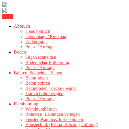
Skip
Menu
Kernbohrung Stuttgart, Beton schneiden, Beton Abbruch Stuttgart +
to
BBS Technik GmbH
300 km
Abbruch
content
Handabbruch
Demontage / Rückbau
Entkernung
Preise / Anfrage
Boden
Fugen schneiden
Bodenbelag-Entfernung
Preise / Anfrage
Bohren, Schneiden, Sägen
Beton sägen
Beton bohren
Betonboden /-decke /-wand
Estrich bohren/sägen
Preise / Anfrage
Kernbohrung
Wanddurchbruch
Rohren u. Leitungen verlegen
Fenster, Kamin & Installationen
Haustechnik (Klima, Heizung, Lüftung)