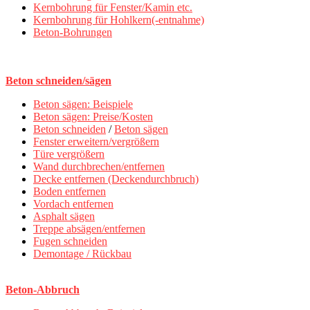
Kernbohrung für Fenster/Kamin etc.
Kernbohrung für Hohlkern(-entnahme)
Beton-Bohrungen
Beton schneiden/sägen
Beton sägen: Beispiele
Beton sägen: Preise/Kosten
Beton schneiden
/
Beton sägen
Fenster erweitern/vergrößern
Türe vergrößern
Wand durchbrechen/entfernen
Decke entfernen (Deckendurchbruch)
Boden entfernen
Vordach entfernen
Asphalt sägen
Treppe absägen/entfernen
Fugen schneiden
Demontage / Rückbau
Beton-Abbruch