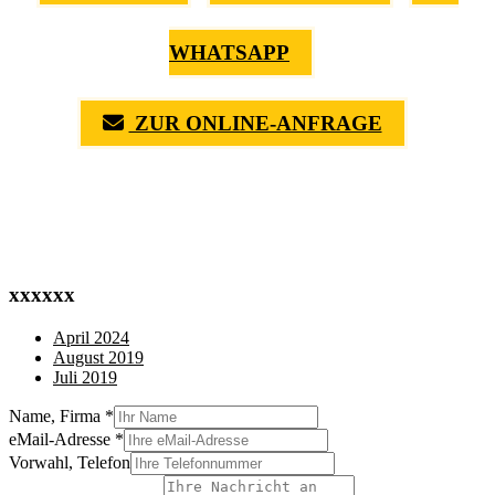
WHATSAPP
ZUR ONLINE-ANFRAGE
(0711) 518 60 336
(0176) 668 798 44
xxxxxx
April 2024
August 2019
Juli 2019
Name, Firma
*
eMail-Adresse
*
Vorwahl, Telefon