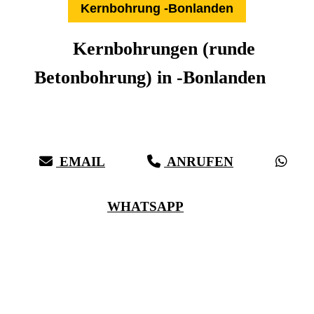
Kernbohrung -Bonlanden
Kernbohrungen (runde
Betonbohrung) in -Bonlanden
Expertise aus über 27 Jahren:
Die Kernbohr-Profis für -Bonlanden & Umkreis
EMAIL
ANRUFEN
WHATSAPP
(0711) 518 60 336
(0176) 668 798 44