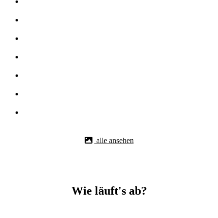
alle ansehen
Wie läuft's ab?
Betonbohr-Jobs in -Bonlanden easy mit BBS Technik