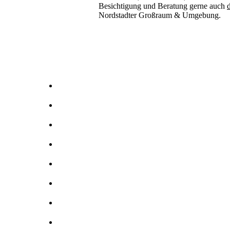
Besichtigung und Beratung gerne auch
d
Nordstadter Großraum & Umgebung.
Kernbohrer & Betonschneider in -Nordstadt