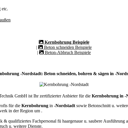
t
etc.
/außen
Kernbohrung Beispiele
|
Beton schneiden Beispiele
|
Beton-Abbruch Beispiele
nbohrung -Nordstadt: Beton schneiden, bohren & sägen in -Nords
chnik GmbH ist Ihr zertifizierter Anbieter für die
Kernbohrung in -
ofis für die
Kernbohrung
in
-Nordstadt
sowie Betonschnitt u. weite
werk in der Region um
.
k & qualifiziertes Fachpersonal
fü haargenaue u. saubere Ausführung a
ch u. weitere Dienste.