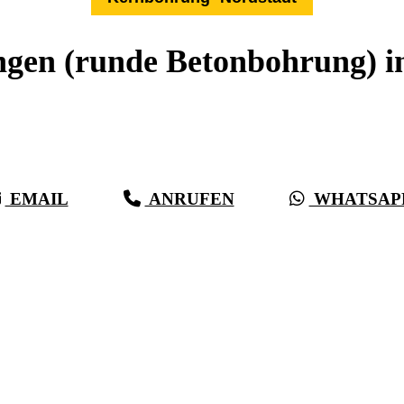
gen (runde Betonbohrung) in
Expertise aus über 27 Jahren:
Die Kernbohr-Profis für -Nordstadt & Umkreis
EMAIL
ANRUFEN
WHATSAP
(0711) 518 60 336
(0176) 668 798 44