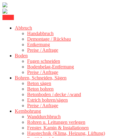
Skip
Menu
Kernbohrung Stuttgart, Beton schneiden, Beton Abbruch Stuttgart +
to
BBS Technik GmbH
Abbruch
content
Handabbruch
Demontage / Rückbau
Entkernung
Preise / Anfrage
Boden
Fugen schneiden
Bodenbelag-Entfernung
Preise / Anfrage
Bohren, Schneiden, Sägen
Beton sägen
Beton bohren
Betonboden /-decke /-wand
Estrich bohren/sägen
Preise / Anfrage
Kernbohrung
Wanddurchbruch
Rohren u. Leitungen verlegen
Fenster, Kamin & Installationen
Haustechnik (Klima, Heizung, Lüftung)