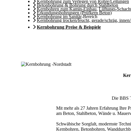
Kernbohrung zum Verlegen von Rohre/Leitungen
Betonbohrung & Bohrung durch Stahlbeton
Kernbohren zum Kamin-Einbau
,
Lüftungs-Schach
Erkundungsbohrungen (Prüfkern Beton)
Kernbohrung im Sanitär
-Bereich
Kernbohrung trocken/feucht, gerade/schräg, innen
Kernbohrung Preise & Beispiele
Ker
Die BBS Te
Mit mehr als 27 Jahren Erfahrung Ihre Pr
am Beton, Stahlbeton, Wände u. Mauer
Schwäbische Sorgfalt, modernste Techni
Kernbohren, Betonbohren, Wanddurchbru