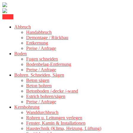
Skip
Menu
Kernbohrung Stuttgart, Beton schneiden, Beton Abbruch Stuttgart +
to
BBS Technik GmbH
Abbruch
content
Handabbruch
Demontage / Rückbau
Entkernung
Preise / Anfrage
Boden
Fugen schneiden
Bodenbelag-Entfernung
Preise / Anfrage
Bohren, Schneiden, Sägen
Beton sägen
Beton bohren
Betonboden /-decke /-wand
Estrich bohren/sägen
Preise / Anfrage
Kernbohrung
Wanddurchbruch
Rohren u. Leitungen verlegen
Fenster, Kamin & Installationen
Haustechnik (Klima, Heizung, Lüftung)