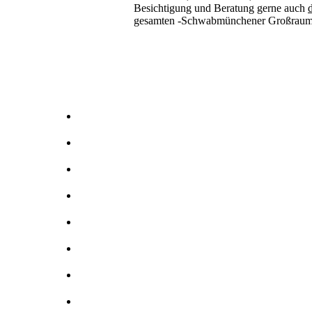
Besichtigung und Beratung gerne auch
d
gesamten -Schwabmünchener Großrau
Kernbohrer & Betonschneider in -Schwabmünchen