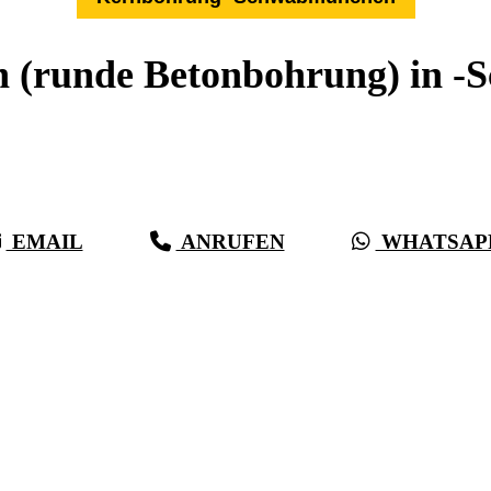
 (runde Betonbohrung) in 
Expertise aus über 27 Jahren:
Die Kernbohr-Profis für -Schwabmünchen & Umkreis
EMAIL
ANRUFEN
WHATSAP
(0711) 518 60 336
(0176) 668 798 44