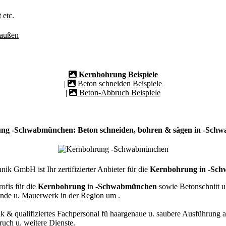
t
etc.
/außen
Kernbohrung Beispiele
|
Beton schneiden Beispiele
|
Beton-Abbruch Beispiele
ng -Schwabmünchen: Beton schneiden, bohren & sägen in -Sch
ik GmbH ist Ihr zertifizierter Anbieter für die
Kernbohrung in -Sc
ofis für die
Kernbohrung
in
-Schwabmünchen
sowie Betonschnitt u
nde u. Mauerwerk in der Region um
.
k & qualifiziertes Fachpersonal
fü haargenaue u. saubere Ausführung a
ch u. weitere Dienste.