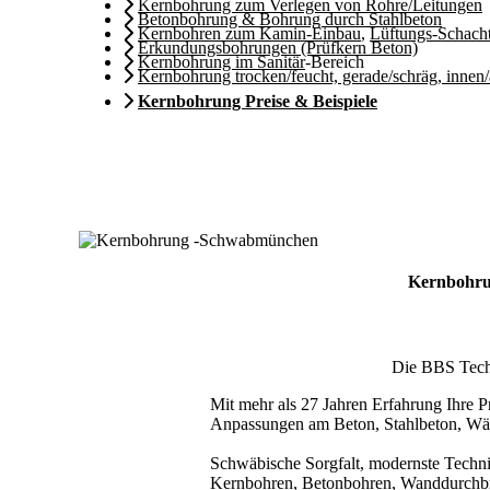
Kernbohrung zum Verlegen von Rohre/Leitungen
Betonbohrung & Bohrung durch Stahlbeton
Kernbohren zum Kamin-Einbau
,
Lüftungs-Schach
Erkundungsbohrungen (Prüfkern Beton)
Kernbohrung im Sanitär
-Bereich
Kernbohrung trocken/feucht, gerade/schräg, innen
Kernbohrung Preise & Beispiele
Kernbohru
Die BBS Techn
Mit mehr als 27 Jahren Erfahrung Ihre Pr
Anpassungen am Beton, Stahlbeton, Wä
Schwäbische Sorgfalt, modernste Techni
Kernbohren, Betonbohren, Wanddurchbru