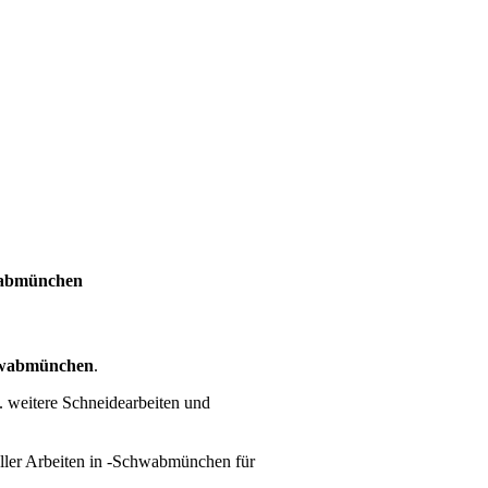
wabmünchen
hwabmünchen
.
. weitere Schneidearbeiten und
ller Arbeiten
in -Schwabmünchen für