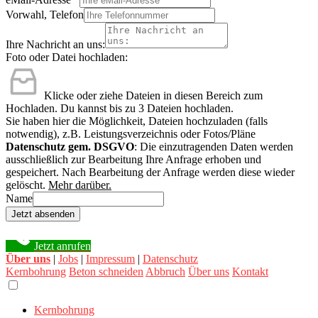
Vorwahl, Telefon
Ihre Nachricht an uns:
Foto oder Datei hochladen:
Klicke oder ziehe Dateien in diesen Bereich zum
Hochladen.
Du kannst bis zu 3 Dateien hochladen.
Sie haben hier die Möglichkeit, Dateien hochzuladen (falls
notwendig), z.B. Leistungsverzeichnis oder Fotos/Pläne
Datenschutz gem. DSGVO
: Die einzutragenden Daten werden
ausschließlich zur Bearbeitung Ihre Anfrage erhoben und
gespeichert. Nach Bearbeitung der Anfrage werden diese wieder
gelöscht.
Mehr darüber.
Name
Jetzt absenden
Jetzt anrufen
Über uns
|
Jobs
|
Impressum
|
Datenschutz
Kernbohrung
Beton schneiden
Abbruch
Über uns
Kontakt
Kernbohrung