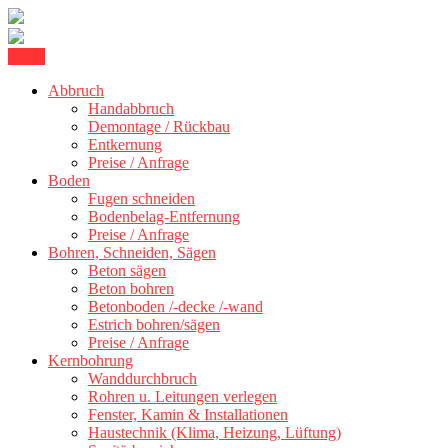
Skip
Menu
Kernbohrung Stuttgart, Beton schneiden, Beton Abbruch Stuttgart +
to
BBS Technik GmbH
300 km
Abbruch
content
Handabbruch
Demontage / Rückbau
Entkernung
Preise / Anfrage
Boden
Fugen schneiden
Bodenbelag-Entfernung
Preise / Anfrage
Bohren, Schneiden, Sägen
Beton sägen
Beton bohren
Betonboden /-decke /-wand
Estrich bohren/sägen
Preise / Anfrage
Kernbohrung
Wanddurchbruch
Rohren u. Leitungen verlegen
Fenster, Kamin & Installationen
Haustechnik (Klima, Heizung, Lüftung)