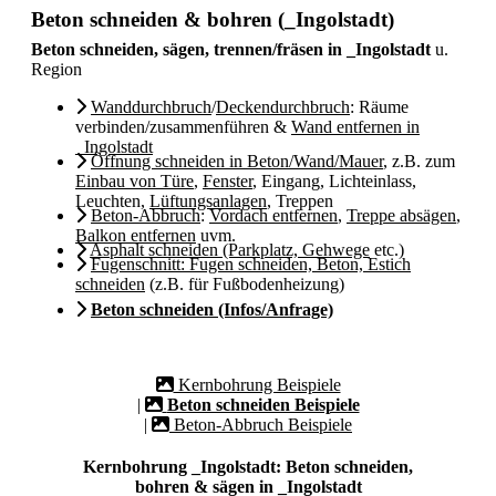
Beton schneiden & bohren (_Ingolstadt)
Beton schneiden, sägen, trennen/fräsen in _Ingolstadt
u.
Region
Wanddurchbruch
/
Deckendurchbruch
: Räume
verbinden/zusammenführen &
Wand entfernen in
_Ingolstadt
Öffnung schneiden in Beton/Wand/Mauer
, z.B. zum
Einbau von Türe
,
Fenster
, Eingang, Lichteinlass,
Leuchten,
Lüftungsanlagen
, Treppen
Beton-Abbruch
:
Vordach entfernen
,
Treppe absägen
,
Balkon entfernen
uvm.
Asphalt schneiden (Parkplatz, Gehwege
etc.)
Fugenschnitt: Fugen schneiden, Beton, Estich
schneiden
(z.B. für Fußbodenheizung)
Beton schneiden (Infos/Anfrage)
Kernbohrung Beispiele
|
Beton schneiden Beispiele
|
Beton-Abbruch Beispiele
Kernbohrung _Ingolstadt: Beton schneiden,
bohren & sägen in _Ingolstadt