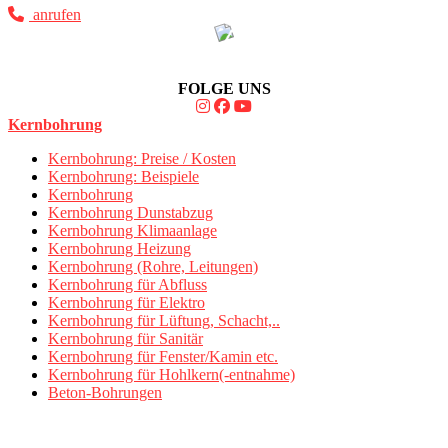
anrufen
FOLGE UNS
Kernbohrung
Kernbohrung: Preise / Kosten
Kernbohrung: Beispiele
Kernbohrung
Kernbohrung Dunstabzug
Kernbohrung Klimaanlage
Kernbohrung Heizung
Kernbohrung (Rohre, Leitungen)
Kernbohrung für Abfluss
Kernbohrung für Elektro
Kernbohrung für Lüftung, Schacht,..
Kernbohrung für Sanitär
Kernbohrung für Fenster/Kamin etc.
Kernbohrung für Hohlkern(-entnahme)
Beton-Bohrungen