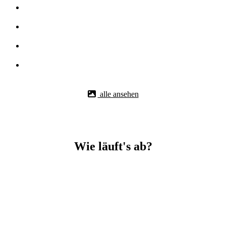
alle ansehen
Wie läuft's ab?
Betonbohr-Jobs in _Ingolstadt easy mit BBS Technik