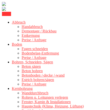
Skip
Menu
Kernbohrung Stuttgart, Beton schneiden, Beton Abbruch Stuttgart +
to
BBS Technik GmbH
300 km
Abbruch
content
Handabbruch
Demontage / Rückbau
Entkernung
Preise / Anfrage
Boden
Fugen schneiden
Bodenbelag-Entfernung
Preise / Anfrage
Bohren, Schneiden, Sägen
Beton sägen
Beton bohren
Betonboden /-decke /-wand
Estrich bohren/sägen
Preise / Anfrage
Kernbohrung
Wanddurchbruch
Rohren u. Leitungen verlegen
Fenster, Kamin & Installationen
Haustechnik (Klima, Heizung, Lüftung)