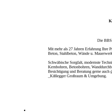
K
Die BBS T
Mit mehr als 27 Jahren Erfahrung Ihre Pr
Beton, Stahlbeton, Wände u. Mauerwer
Schwäbische Sorgfalt, modernste Techni
Kernbohren, Betonbohren, Wanddurchbru
Besichtigung und Beratung gerne auch
d
_Kißlegger Großraum & Umgebung.
Kernbohrer & Betonschneider in _Kißlegg