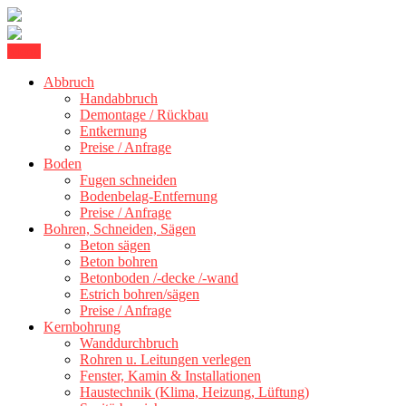
Skip
Menu
Kernbohrung Stuttgart, Beton schneiden, Beton Abbruch Stuttgart +
to
BBS Technik GmbH
Abbruch
content
Handabbruch
Demontage / Rückbau
Entkernung
Preise / Anfrage
Boden
Fugen schneiden
Bodenbelag-Entfernung
Preise / Anfrage
Bohren, Schneiden, Sägen
Beton sägen
Beton bohren
Betonboden /-decke /-wand
Estrich bohren/sägen
Preise / Anfrage
Kernbohrung
Wanddurchbruch
Rohren u. Leitungen verlegen
Fenster, Kamin & Installationen
Haustechnik (Klima, Heizung, Lüftung)