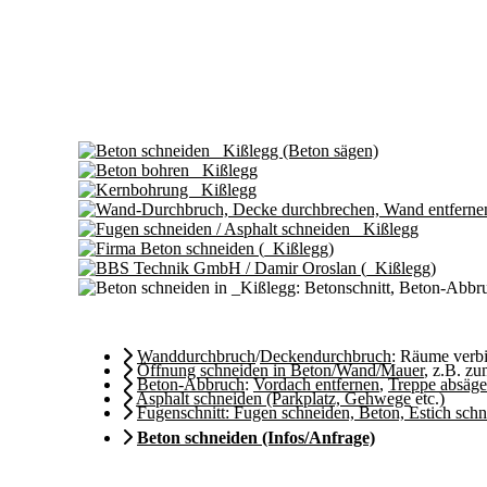
Wanddurchbruch
/
Deckendurchbruch
: Räume ver
Öffnung schneiden in Beton/Wand/Mauer
, z.B. z
Beton-Abbruch
:
Vordach entfernen
,
Treppe absäg
Asphalt schneiden (Parkplatz, Gehwege
etc.)
Fugenschnitt: Fugen schneiden, Beton, Estich sch
Beton schneiden (Infos/Anfrage)