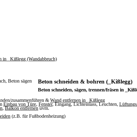
Beton schneiden & bohren (_Kißlegg)
Beton schneiden, sägen, trennen/fräsen in _Kiß
binden/zusammenführen &
Wand entfernen in _Kißlegg
um
Einbau von Türe
,
Fenster
, Eingang, Lichteinlass, Leuchten,
Lüftungs
en
,
Balkon entfernen
uvm.
neiden
(z.B. für Fußbodenheizung)