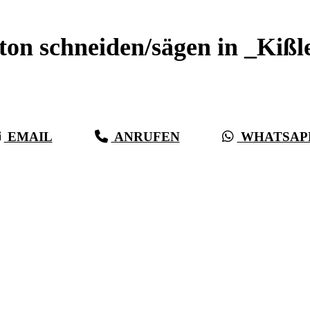
ton schneiden/sägen in _Kißl
Sauberer Betonschnitt seit 27 Jahren für _Kißlegg
EMAIL
ANRUFEN
WHATSAP