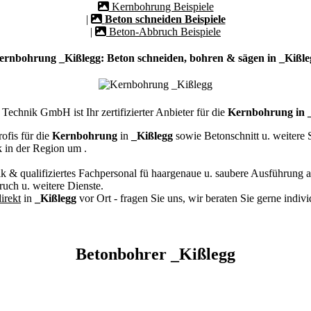
Kernbohrung Beispiele
|
Beton schneiden Beispiele
|
Beton-Abbruch Beispiele
ernbohrung _Kißlegg: Beton schneiden, bohren & sägen in _Kißle
echnik GmbH ist Ihr zertifizierter Anbieter für die
Kernbohrung in 
ofis für die
Kernbohrung
in
_Kißlegg
sowie Betonschnitt u. weitere
k in der Region um
.
k & qualifiziertes Fachpersonal
fü haargenaue u. saubere Ausführung a
ch u. weitere Dienste.
irekt
in
_Kißlegg
vor Ort - fragen Sie uns, wir beraten Sie gerne indiv
Betonbohrer _Kißlegg