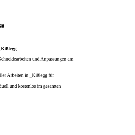
gg
_Kißlegg
.
 Schneidearbeiten und Anpassungen am
ller Arbeiten
in _Kißlegg für
iduell und kostenlos im gesamten