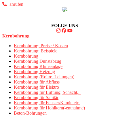
anrufen
FOLGE UNS
Kernbohrung
Kernbohrung: Preise / Kosten
Kernbohrung: Beispiele
Kernbohrung
Kernbohrung Dunstabzug
Kernbohrung Klimaanlage
Kernbohrung Heizung
Kernbohrung (Rohre, Leitungen)
Kernbohrung für Abfluss
Kernbohrung für Elektro
Kernbohrung für Lüftung, Schacht,..
Kernbohrung für Sanitär
Kernbohrung für Fenster/Kamin etc.
Kernbohrung für Hohlkern(-entnahme)
Beton-Bohrungen