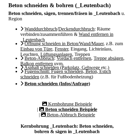
Beton schneiden & bohren (_Leutenbach)
Beton schneiden, sägen, trennen/fräsen in _Leutenbach
u.
Region
Wanddurchbruch
/
Deckendurchbruch
: Räume
verbinden/zusammenführen &
Wand entfernen in
_Leutenbach
Öffnung schneiden in Beton/Wand/Mauer
, z.B. zum
Einbau von Türe
,
Fenster
, Eingang, Lichteinlass,
Leuchten,
Lüftungsanlagen
, Treppen
Beton-Abbruch
:
Vordach entfernen
,
Treppe absägen
,
Balkon entfernen
uvm.
Asphalt schneiden (Parkplatz, Gehwege
etc.)
Fugenschnitt: Fugen schneiden, Beton, Estich
schneiden
(z.B. für Fußbodenheizung)
Beton schneiden (Infos/Anfrage)
Kernbohrung Beispiele
|
Beton schneiden Beispiele
|
Beton-Abbruch Beispiele
Kernbohrung _Leutenbach: Beton schneiden,
bohren & sägen in _Leutenbach