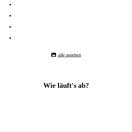
alle ansehen
Wie läuft's ab?
Betonbohr-Jobs in _Leutenbach easy mit BBS Technik