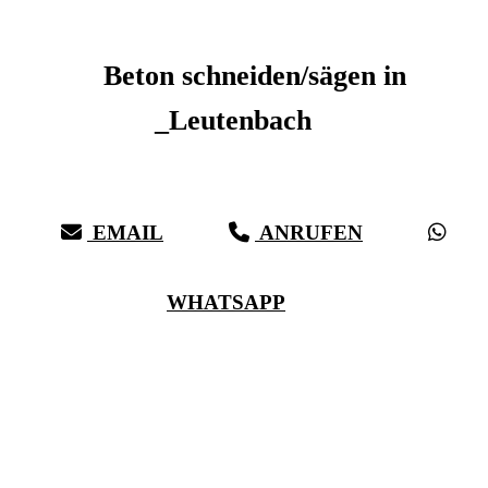
Beton schneiden _Leutenbach
Beton schneiden/sägen in
_Leutenbach
Sauberer Betonschnitt seit 27 Jahren für _Leutenbach
EMAIL
ANRUFEN
WHATSAPP