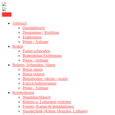
Skip
Menu
Kernbohrung Stuttgart, Beton schneiden, Beton Abbruch Stuttgart +
to
BBS Technik GmbH
300 km
Abbruch
content
Handabbruch
Demontage / Rückbau
Entkernung
Preise / Anfrage
Boden
Fugen schneiden
Bodenbelag-Entfernung
Preise / Anfrage
Bohren, Schneiden, Sägen
Beton sägen
Beton bohren
Betonboden /-decke /-wand
Estrich bohren/sägen
Preise / Anfrage
Kernbohrung
Wanddurchbruch
Rohren u. Leitungen verlegen
Fenster, Kamin & Installationen
Haustechnik (Klima, Heizung, Lüftung)