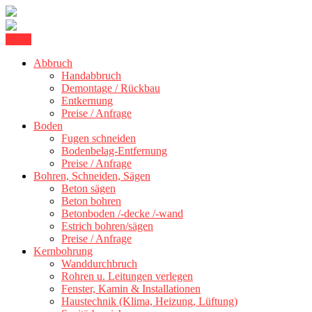
Skip
Menu
Kernbohrung Stuttgart, Beton schneiden, Beton Abbruch Stuttgart +
to
BBS Technik GmbH
300 km
Abbruch
content
Handabbruch
Demontage / Rückbau
Entkernung
Preise / Anfrage
Boden
Fugen schneiden
Bodenbelag-Entfernung
Preise / Anfrage
Bohren, Schneiden, Sägen
Beton sägen
Beton bohren
Betonboden /-decke /-wand
Estrich bohren/sägen
Preise / Anfrage
Kernbohrung
Wanddurchbruch
Rohren u. Leitungen verlegen
Fenster, Kamin & Installationen
Haustechnik (Klima, Heizung, Lüftung)