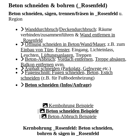
Beton schneiden & bohren (_Rosenfeld)
Beton schneiden, sägen, trennen/fräsen in _Rosenfeld
u.
Region
Wanddurchbruch
/
Deckendurchbruch
: Räume
verbinden/zusammenführen &
Wand entfernen in
_Rosenfeld
Öffnung schneiden in Beton/Wand/Mauer
, z.B. zum
Einbau von Türe
,
Fenster
, Eingang, Lichteinlass,
Leuchten,
Lüftungsanlagen
, Treppen
Beton-Abbruch
:
Vordach entfernen
,
Treppe absägen
,
Balkon entfernen
uvm.
Asphalt schneiden (Parkplatz, Gehwege
etc.)
Fugenschnitt: Fugen schneiden, Beton, Estich
schneiden
(z.B. für Fußbodenheizung)
Beton schneiden (Infos/Anfrage)
Kernbohrung Beispiele
|
Beton schneiden Beispiele
|
Beton-Abbruch Beispiele
Kernbohrung _Rosenfeld: Beton schneiden,
bohren & sägen in _Rosenfeld