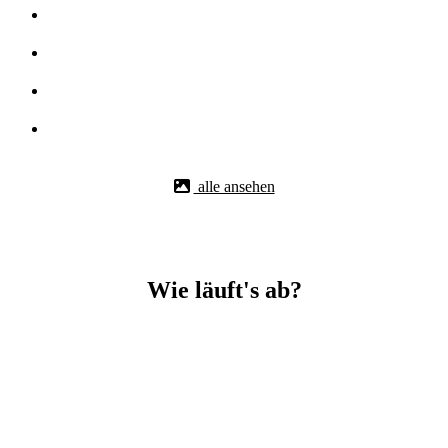
alle ansehen
Wie läuft's ab?
Betonbohr-Jobs in _Rosenfeld easy mit BBS Technik