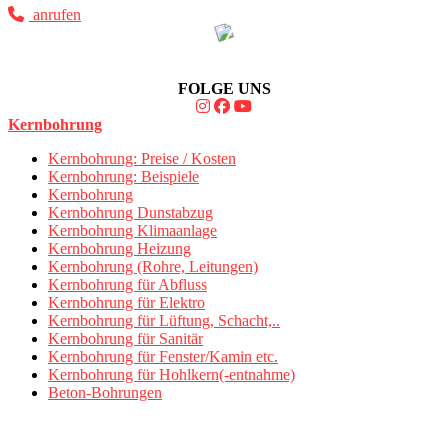
anrufen
FOLGE UNS
Kernbohrung
Kernbohrung: Preise / Kosten
Kernbohrung: Beispiele
Kernbohrung
Kernbohrung Dunstabzug
Kernbohrung Klimaanlage
Kernbohrung Heizung
Kernbohrung (Rohre, Leitungen)
Kernbohrung für Abfluss
Kernbohrung für Elektro
Kernbohrung für Lüftung, Schacht,..
Kernbohrung für Sanitär
Kernbohrung für Fenster/Kamin etc.
Kernbohrung für Hohlkern(-entnahme)
Beton-Bohrungen