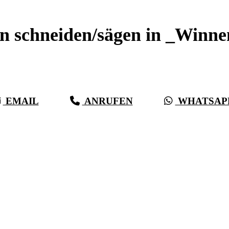
n schneiden/sägen in _Winn
Sauberer Betonschnitt seit 27 Jahren für _Winnenden
EMAIL
ANRUFEN
WHATSAP