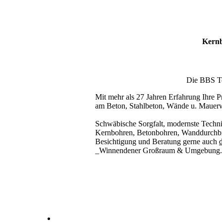
Kernb
Die BBS Tec
Mit mehr als 27 Jahren Erfahrung Ihre Pr
am Beton, Stahlbeton, Wände u. Mauer
Schwäbische Sorgfalt, modernste Techni
Kernbohren, Betonbohren, Wanddurchbru
Besichtigung und Beratung gerne auch
d
_Winnendener Großraum & Umgebung.
Kernbohrer & Betonschneider in _Winnenden