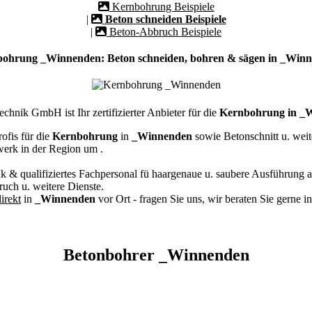
Kernbohrung Beispiele
|
Beton schneiden Beispiele
|
Beton-Abbruch Beispiele
ohrung _Winnenden: Beton schneiden, bohren & sägen in _Win
hnik GmbH ist Ihr zertifizierter Anbieter für die
Kernbohrung in _
ofis für die
Kernbohrung
in
_Winnenden
sowie Betonschnitt u. wei
werk in der Region um
.
k & qualifiziertes Fachpersonal
fü haargenaue u. saubere Ausführung a
ch u. weitere Dienste.
irekt
in
_Winnenden
vor Ort - fragen Sie uns, wir beraten Sie gerne 
Betonbohrer _Winnenden