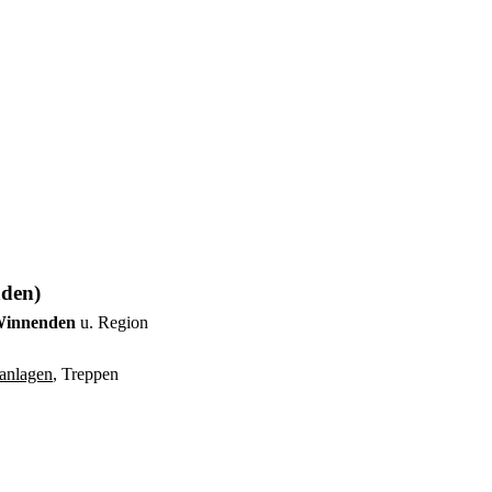
nden)
_Winnenden
u. Region
anlagen
, Treppen