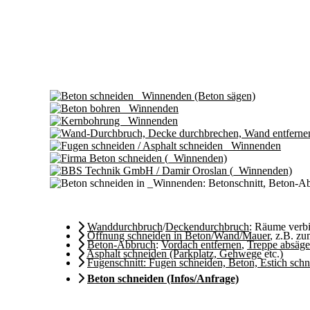
Wanddurchbruch
/
Deckendurchbruch
: Räume ver
Öffnung schneiden in Beton/Wand/Mauer
, z.B. z
Beton-Abbruch
:
Vordach entfernen
,
Treppe absäg
Asphalt schneiden (Parkplatz, Gehwege
etc.)
Fugenschnitt: Fugen schneiden, Beton, Estich sch
Beton schneiden (Infos/Anfrage)