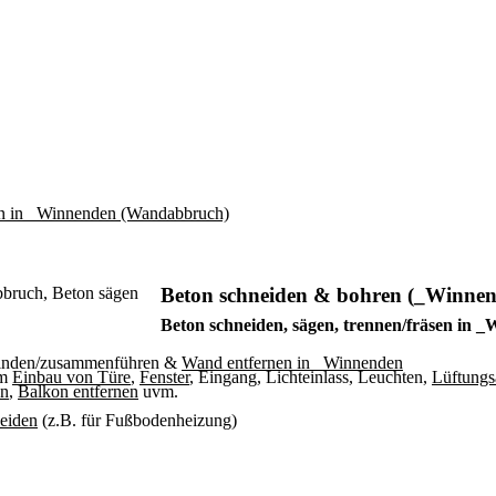
Beton schneiden & bohren (_Winne
Beton schneiden, sägen, trennen/fräsen in 
binden/zusammenführen &
Wand entfernen in _Winnenden
um
Einbau von Türe
,
Fenster
, Eingang, Lichteinlass, Leuchten,
Lüftungs
en
,
Balkon entfernen
uvm.
neiden
(z.B. für Fußbodenheizung)