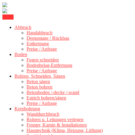
Skip
Menu
Kernbohrung Stuttgart, Beton schneiden, Beton Abbruch Stuttgart +
to
BBS Technik GmbH
Abbruch
content
Handabbruch
Demontage / Rückbau
Entkernung
Preise / Anfrage
Boden
Fugen schneiden
Bodenbelag-Entfernung
Preise / Anfrage
Bohren, Schneiden, Sägen
Beton sägen
Beton bohren
Betonboden /-decke /-wand
Estrich bohren/sägen
Preise / Anfrage
Kernbohrung
Wanddurchbruch
Rohren u. Leitungen verlegen
Fenster, Kamin & Installationen
Haustechnik (Klima, Heizung, Lüftung)