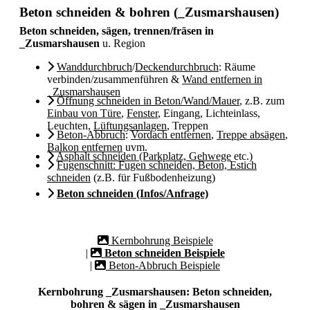
Beton schneiden & bohren (_Zusmarshausen)
Beton schneiden, sägen, trennen/fräsen in
_Zusmarshausen
u. Region
Wanddurchbruch
/
Deckendurchbruch
: Räume
verbinden/zusammenführen &
Wand entfernen in
_Zusmarshausen
Öffnung schneiden in Beton/Wand/Mauer
, z.B. zum
Einbau von Türe
,
Fenster
, Eingang, Lichteinlass,
Leuchten,
Lüftungsanlagen
, Treppen
Beton-Abbruch
:
Vordach entfernen
,
Treppe absägen
,
Balkon entfernen
uvm.
Asphalt schneiden (Parkplatz, Gehwege
etc.)
Fugenschnitt: Fugen schneiden, Beton, Estich
schneiden
(z.B. für Fußbodenheizung)
Beton schneiden (Infos/Anfrage)
Kernbohrung Beispiele
|
Beton schneiden Beispiele
|
Beton-Abbruch Beispiele
Kernbohrung _Zusmarshausen: Beton schneiden,
bohren & sägen in _Zusmarshausen