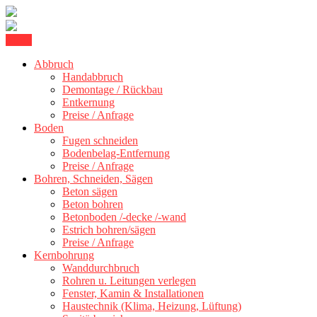
Skip
Menu
Kernbohrung Stuttgart, Beton schneiden, Beton Abbruch Stuttgart +
to
BBS Technik GmbH
300 km
Abbruch
content
Handabbruch
Demontage / Rückbau
Entkernung
Preise / Anfrage
Boden
Fugen schneiden
Bodenbelag-Entfernung
Preise / Anfrage
Bohren, Schneiden, Sägen
Beton sägen
Beton bohren
Betonboden /-decke /-wand
Estrich bohren/sägen
Preise / Anfrage
Kernbohrung
Wanddurchbruch
Rohren u. Leitungen verlegen
Fenster, Kamin & Installationen
Haustechnik (Klima, Heizung, Lüftung)