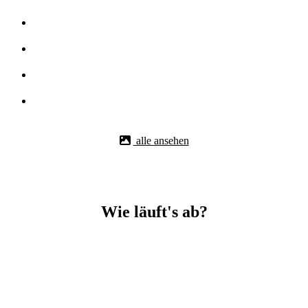
alle ansehen
Wie läuft's ab?
Betonbohr-Jobs in _Zusmarshausen easy mit BBS Technik