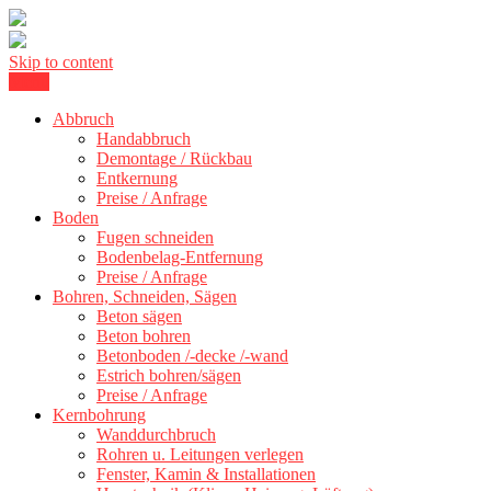
Skip to content
Menu
Kernbohrung Stuttgart, Beton schneiden, Beton Abbruch Stuttgart +
BBS Technik GmbH
300 km
Abbruch
Handabbruch
Demontage / Rückbau
Entkernung
Preise / Anfrage
Boden
Fugen schneiden
Bodenbelag-Entfernung
Preise / Anfrage
Bohren, Schneiden, Sägen
Beton sägen
Beton bohren
Betonboden /-decke /-wand
Estrich bohren/sägen
Preise / Anfrage
Kernbohrung
Wanddurchbruch
Rohren u. Leitungen verlegen
Fenster, Kamin & Installationen