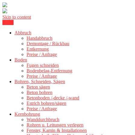
Skip to content
Menu
Kernbohrung Stuttgart, Beton schneiden, Beton Abbruch Stuttgart +
BBS Technik GmbH
300 km
Abbruch
Handabbruch
Demontage / Rückbau
Entkernung
Preise / Anfrage
Boden
Fugen schneiden
Bodenbelag-Entfernung
Preise / Anfrage
Bohren, Schneiden, Sägen
Beton sägen
Beton bohren
Betonboden /-decke /-wand
Estrich bohren/sägen
Preise / Anfrage
Kernbohrung
Wanddurchbruch
Rohren u. Leitungen verlegen
Fenster, Kamin & Installationen