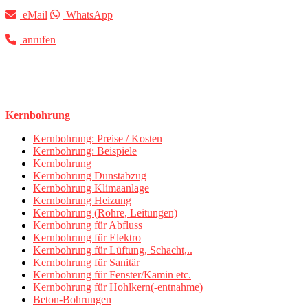
eMail
WhatsApp
anrufen
Kernbohrung
Kernbohrung: Preise / Kosten
Kernbohrung: Beispiele
Kernbohrung
Kernbohrung Dunstabzug
Kernbohrung Klimaanlage
Kernbohrung Heizung
Kernbohrung (Rohre, Leitungen)
Kernbohrung für Abfluss
Kernbohrung für Elektro
Kernbohrung für Lüftung, Schacht,..
Kernbohrung für Sanitär
Kernbohrung für Fenster/Kamin etc.
Kernbohrung für Hohlkern(-entnahme)
Beton-Bohrungen