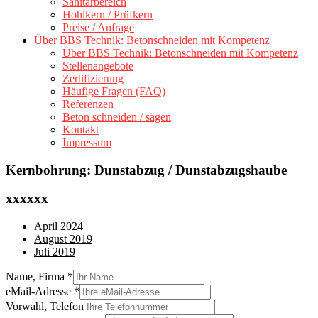
Sanitärbereich
Hohlkern / Prüfkern
Preise / Anfrage
Über BBS Technik: Betonschneiden mit Kompetenz
Über BBS Technik: Betonschneiden mit Kompetenz
Stellenangebote
Zertifizierung
Häufige Fragen (FAQ)
Referenzen
Beton schneiden / sägen
Kontakt
Impressum
Kernbohrung: Dunstabzug / Dunstabzugshaube
xxxxxx
April 2024
August 2019
Juli 2019
Name, Firma
*
eMail-Adresse
*
Vorwahl, Telefon