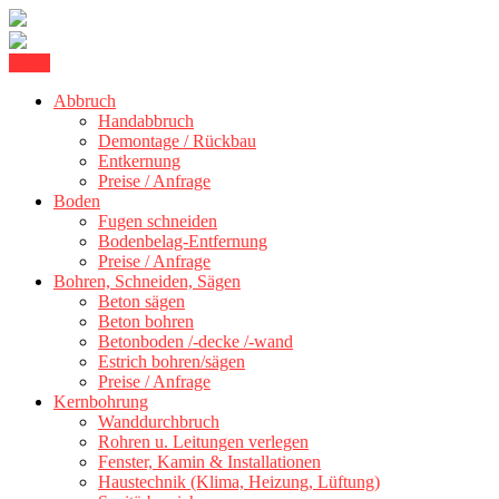
Skip
Menu
Kernbohrung Stuttgart, Beton schneiden, Beton Abbruch Stuttgart +
to
BBS Technik GmbH
Abbruch
content
Handabbruch
Demontage / Rückbau
Entkernung
Preise / Anfrage
Boden
Fugen schneiden
Bodenbelag-Entfernung
Preise / Anfrage
Bohren, Schneiden, Sägen
Beton sägen
Beton bohren
Betonboden /-decke /-wand
Estrich bohren/sägen
Preise / Anfrage
Kernbohrung
Wanddurchbruch
Rohren u. Leitungen verlegen
Fenster, Kamin & Installationen
Haustechnik (Klima, Heizung, Lüftung)