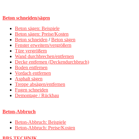
Beton schneiden/sägen
Beton sägen: Beispiele
Beton sägen: Preise/Kosten
Beton schneiden
/
Beton sägen
Fenster erweitern/vergrößern
Türe vergrößern
Wand durchbrechen/entfernen
Decke entfernen (Deckendurchbruch)
Boden entfernen
Vordach entfernen
Asphalt sägen
Treppe absägen/entfernen
Fugen schneiden
Demontage / Rückbau
Beton-Abbruch
Beton-Abbruch: Beispiele
Beton-Abbruch: Preise/Kosten
BBS TECHNIK