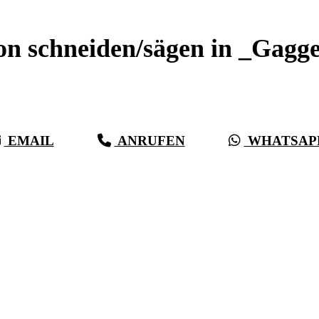
on schneiden/sägen in _Gagg
Sauberer Betonschnitt seit 27 Jahren für _Gaggenau
EMAIL
ANRUFEN
WHATSAP