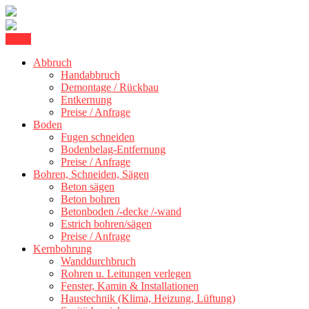
Skip
Menu
Kernbohrung Stuttgart, Beton schneiden, Beton Abbruch Stuttgart +
to
BBS Technik GmbH
Abbruch
content
Handabbruch
Demontage / Rückbau
Entkernung
Preise / Anfrage
Boden
Fugen schneiden
Bodenbelag-Entfernung
Preise / Anfrage
Bohren, Schneiden, Sägen
Beton sägen
Beton bohren
Betonboden /-decke /-wand
Estrich bohren/sägen
Preise / Anfrage
Kernbohrung
Wanddurchbruch
Rohren u. Leitungen verlegen
Fenster, Kamin & Installationen
Haustechnik (Klima, Heizung, Lüftung)