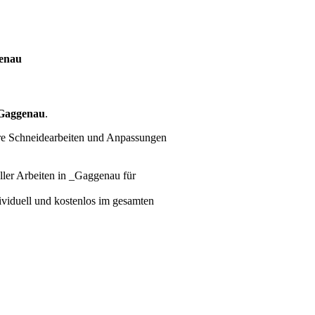
genau
Gaggenau
.
ere Schneidearbeiten und Anpassungen
ller Arbeiten
in _Gaggenau für
dividuell und kostenlos im gesamten