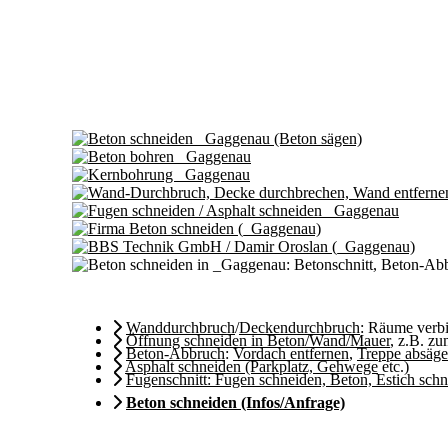
Wanddurchbruch
/
Deckendurchbruch
: Räume ver
Öffnung schneiden in Beton/Wand/Mauer
, z.B. z
Beton-Abbruch
:
Vordach entfernen
,
Treppe absäg
Asphalt schneiden (Parkplatz, Gehwege
etc.)
Fugenschnitt: Fugen schneiden, Beton, Estich sch
Beton schneiden (Infos/Anfrage)