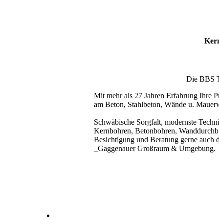
Kern
Die BBS Te
Mit mehr als 27 Jahren Erfahrung Ihre Pr
am Beton, Stahlbeton, Wände u. Mauer
Schwäbische Sorgfalt, modernste Techni
Kernbohren, Betonbohren, Wanddurchbru
Besichtigung und Beratung gerne auch
d
_Gaggenauer Großraum & Umgebung.
Kernbohrer & Betonschneider in _Gaggenau