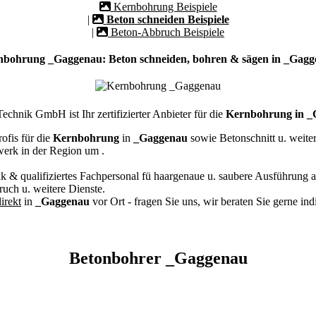
Kernbohrung Beispiele
|
Beton schneiden Beispiele
|
Beton-Abbruch Beispiele
bohrung _Gaggenau: Beton schneiden, bohren & sägen in _Gag
chnik GmbH ist Ihr zertifizierter Anbieter für die
Kernbohrung in _
ofis für die
Kernbohrung
in
_Gaggenau
sowie Betonschnitt u. weit
werk in der Region um
.
k & qualifiziertes Fachpersonal
fü haargenaue u. saubere Ausführung a
ch u. weitere Dienste.
irekt
in
_Gaggenau
vor Ort - fragen Sie uns, wir beraten Sie gerne in
Betonbohrer _Gaggenau