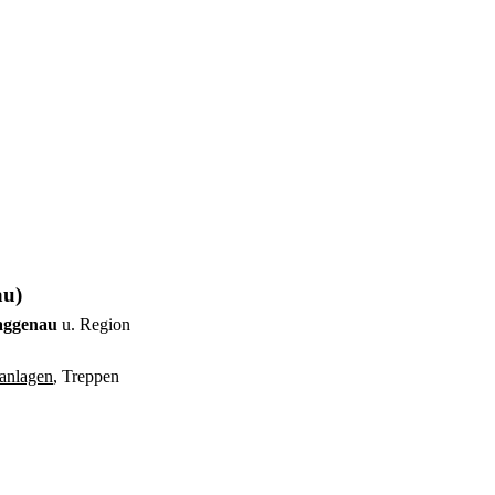
au)
Gaggenau
u. Region
anlagen
, Treppen