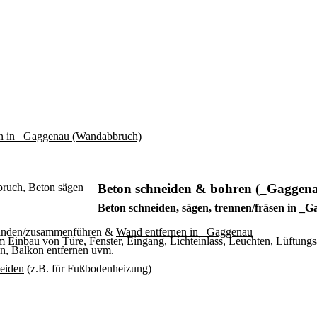
Beton schneiden & bohren (_Gaggen
Beton schneiden, sägen, trennen/fräsen in _
binden/zusammenführen &
Wand entfernen in _Gaggenau
um
Einbau von Türe
,
Fenster
, Eingang, Lichteinlass, Leuchten,
Lüftungs
en
,
Balkon entfernen
uvm.
neiden
(z.B. für Fußbodenheizung)