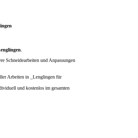
lingen
englingen
.
tere Schneidearbeiten und Anpassungen
ller Arbeiten
in _Lenglingen für
ndividuell und kostenlos im gesamten