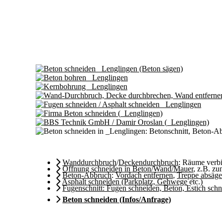
Wanddurchbruch
/
Deckendurchbruch
: Räume ver
Öffnung schneiden in Beton/Wand/Mauer
, z.B. z
Beton-Abbruch
:
Vordach entfernen
,
Treppe absäg
Asphalt schneiden (Parkplatz, Gehwege
etc.)
Fugenschnitt: Fugen schneiden, Beton, Estich sch
Beton schneiden (Infos/Anfrage)