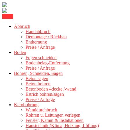
Skip
Menu
Kernbohrung Stuttgart, Beton schneiden, Beton Abbruch Stuttgart +
to
BBS Technik GmbH
Abbruch
content
Handabbruch
Demontage / Rückbau
Entkernung
Preise / Anfrage
Boden
Fugen schneiden
Bodenbelag-Entfernung
Preise / Anfrage
Bohren, Schneiden, Sägen
Beton sägen
Beton bohren
Betonboden /-decke /-wand
Estrich bohren/sägen
Preise / Anfrage
Kernbohrung
Wanddurchbruch
Rohren u. Leitungen verlegen
Fenster, Kamin & Installationen
Haustechnik (Klima, Heizung, Lüftung)