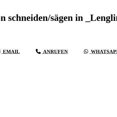
n schneiden/sägen in _Lengl
Sauberer Betonschnitt seit 27 Jahren für _Lenglingen
EMAIL
ANRUFEN
WHATSAP