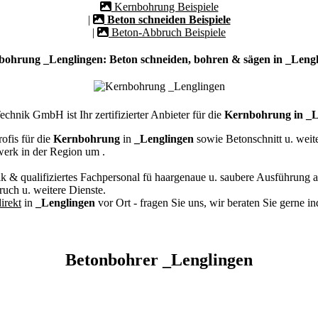
Kernbohrung Beispiele
|
Beton schneiden Beispiele
|
Beton-Abbruch Beispiele
ohrung _Lenglingen: Beton schneiden, bohren & sägen in _Leng
hnik GmbH ist Ihr zertifizierter Anbieter für die
Kernbohrung in _L
ofis für die
Kernbohrung
in
_Lenglingen
sowie Betonschnitt u. wei
werk in der Region um
.
k & qualifiziertes Fachpersonal
fü haargenaue u. saubere Ausführung a
ch u. weitere Dienste.
irekt
in
_Lenglingen
vor Ort - fragen Sie uns, wir beraten Sie gerne i
Betonbohrer _Lenglingen