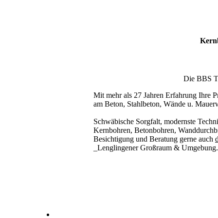
Kernb
Die BBS Tec
Mit mehr als 27 Jahren Erfahrung Ihre Pr
am Beton, Stahlbeton, Wände u. Mauer
Schwäbische Sorgfalt, modernste Techni
Kernbohren, Betonbohren, Wanddurchbru
Besichtigung und Beratung gerne auch
d
_Lenglingener Großraum & Umgebung.
Kernbohrer & Betonschneider in _Lenglingen