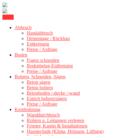
Skip
Menu
Kernbohrung Stuttgart, Beton schneiden, Beton Abbruch Stuttgart +
to
BBS Technik GmbH
300 km
Abbruch
content
Handabbruch
Demontage / Rückbau
Entkernung
Preise / Anfrage
Boden
Fugen schneiden
Bodenbelag-Entfernung
Preise / Anfrage
Bohren, Schneiden, Sägen
Beton sägen
Beton bohren
Betonboden /-decke /-wand
Estrich bohren/sägen
Preise / Anfrage
Kernbohrung
Wanddurchbruch
Rohren u. Leitungen verlegen
Fenster, Kamin & Installationen
Haustechnik (Klima, Heizung, Lüftung)