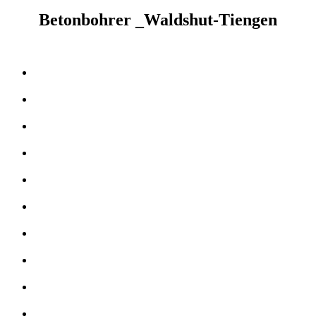
Betonbohrer _Waldshut-Tiengen
Kernbohrer & Betonschneider in _Waldshut-Tiengen