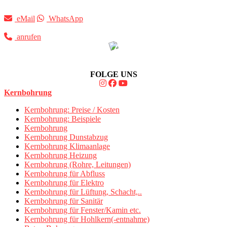
eMail
WhatsApp
anrufen
FOLGE UNS
Kernbohrung
Kernbohrung: Preise / Kosten
Kernbohrung: Beispiele
Kernbohrung
Kernbohrung Dunstabzug
Kernbohrung Klimaanlage
Kernbohrung Heizung
Kernbohrung (Rohre, Leitungen)
Kernbohrung für Abfluss
Kernbohrung für Elektro
Kernbohrung für Lüftung, Schacht,..
Kernbohrung für Sanitär
Kernbohrung für Fenster/Kamin etc.
Kernbohrung für Hohlkern(-entnahme)