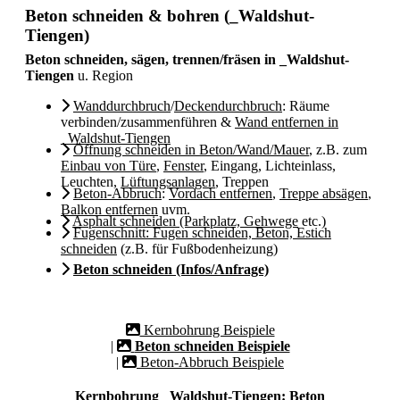
Beton schneiden & bohren (_Waldshut-
Tiengen)
Beton schneiden, sägen, trennen/fräsen in _Waldshut-
Tiengen
u. Region
Wanddurchbruch
/
Deckendurchbruch
: Räume
verbinden/zusammenführen &
Wand entfernen in
_Waldshut-Tiengen
Öffnung schneiden in Beton/Wand/Mauer
, z.B. zum
Einbau von Türe
,
Fenster
, Eingang, Lichteinlass,
Leuchten,
Lüftungsanlagen
, Treppen
Beton-Abbruch
:
Vordach entfernen
,
Treppe absägen
,
Balkon entfernen
uvm.
Asphalt schneiden (Parkplatz, Gehwege
etc.)
Fugenschnitt: Fugen schneiden, Beton, Estich
schneiden
(z.B. für Fußbodenheizung)
Beton schneiden (Infos/Anfrage)
Kernbohrung Beispiele
|
Beton schneiden Beispiele
|
Beton-Abbruch Beispiele
Kernbohrung _Waldshut-Tiengen: Beton