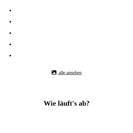
alle ansehen
Wie läuft's ab?
Betonbohr-Jobs in _Waldshut-Tiengen easy mit BBS Technik