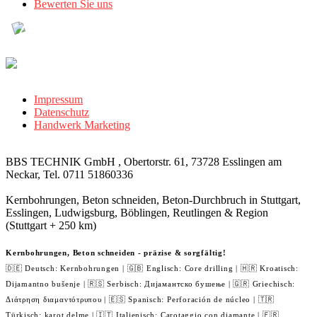
Bewerten Sie uns
Impressum
Datenschutz
Handwerk Marketing
BBS TECHNIK GmbH , Obertorstr. 61, 73728 Esslingen am
Neckar, Tel. 0711 51860336
Kernbohrungen, Beton schneiden, Beton-Durchbruch in Stuttgart,
Esslingen, Ludwigsburg, Böblingen, Reutlingen & Region
(Stuttgart + 250 km)
Kernbohrungen, Beton schneiden - präzise & sorgfältig!
🇩🇪 Deutsch: Kernbohrungen | 🇬🇧 Englisch: Core drilling | 🇭🇷 Kroatisch:
Dijamantno bušenje | 🇷🇸 Serbisch: Дијамантско бушење | 🇬🇷 Griechisch:
Διάτρηση διαμαντότρυπου | 🇪🇸 Spanisch: Perforación de núcleo | 🇹🇷
Türkisch: karot delme | 🇮🇹 Italienisch: Carotaggio con diamante | 🇫🇷