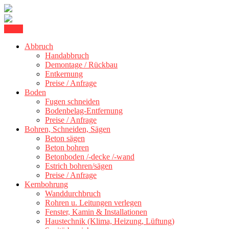
Skip
Menu
Kernbohrung Stuttgart, Beton schneiden, Beton Abbruch Stuttgart +
to
BBS Technik GmbH
300 km
Abbruch
content
Handabbruch
Demontage / Rückbau
Entkernung
Preise / Anfrage
Boden
Fugen schneiden
Bodenbelag-Entfernung
Preise / Anfrage
Bohren, Schneiden, Sägen
Beton sägen
Beton bohren
Betonboden /-decke /-wand
Estrich bohren/sägen
Preise / Anfrage
Kernbohrung
Wanddurchbruch
Rohren u. Leitungen verlegen
Fenster, Kamin & Installationen
Haustechnik (Klima, Heizung, Lüftung)