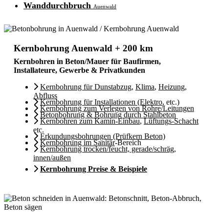
Wanddurchbruch
Auenwald
Kernbohrung Auenwald + 200 km
Kernbohren in Beton/Mauer für Baufirmen,
Installateure, Gewerbe & Privatkunden
Kernbohrung für Dunstabzug
,
Klima
,
Heizung
,
Abfluss
Kernbohrung für Installationen (Elektro
, etc.)
Kernbohrung zum Verlegen von Rohre/Leitungen
Betonbohrung & Bohrung durch Stahlbeton
Kernbohren zum Kamin-Einbau
,
Lüftungs-Schacht
etc.
Erkundungsbohrungen (Prüfkern Beton)
Kernbohrung im Sanitär
-Bereich
Kernbohrung trocken/feucht, gerade/schräg,
innen/außen
Kernbohrung Preise & Beispiele