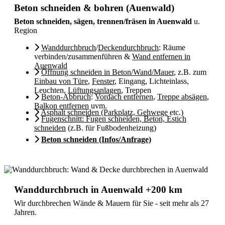
Beton schneiden & bohren (Auenwald)
Beton schneiden, sägen, trennen/fräsen in Auenwald
u.
Region
Wanddurchbruch
/
Deckendurchbruch
: Räume
verbinden/zusammenführen &
Wand entfernen in
Auenwald
Öffnung schneiden in Beton/Wand/Mauer
, z.B. zum
Einbau von Türe
,
Fenster
, Eingang, Lichteinlass,
Leuchten,
Lüftungsanlagen
, Treppen
Beton-Abbruch
:
Vordach entfernen
,
Treppe absägen
,
Balkon entfernen
uvm.
Asphalt schneiden (Parkplatz, Gehwege
etc.)
Fugenschnitt: Fugen schneiden, Beton, Estich
schneiden
(z.B. für Fußbodenheizung)
Beton schneiden (Infos/Anfrage)
Wanddurchbruch in Auenwald +200 km
Wir durchbrechen Wände & Mauern für Sie - seit mehr als 27
Jahren.