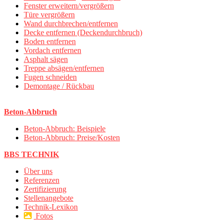
Fenster erweitern/vergrößern
Türe vergrößern
Wand durchbrechen/entfernen
Decke entfernen (Deckendurchbruch)
Boden entfernen
Vordach entfernen
Asphalt sägen
Treppe absägen/entfernen
Fugen schneiden
Demontage / Rückbau
Beton-Abbruch
Beton-Abbruch: Beispiele
Beton-Abbruch: Preise/Kosten
BBS TECHNIK
Über uns
Referenzen
Zertifizierung
Stellenangebote
Technik-Lexikon
Fotos