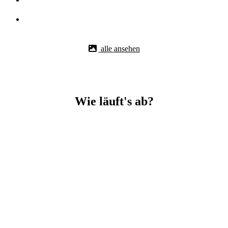
alle ansehen
Wie läuft's ab?
Betonbohr-Jobs in Auenwald easy mit BBS Technik