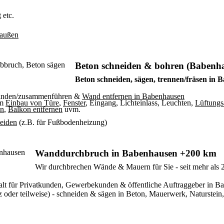
t
etc.
/außen
Beton schneiden & bohren (Babenh
Beton schneiden, sägen, trennen/fräsen in
binden/zusammenführen &
Wand entfernen in Babenhausen
um
Einbau von Türe
,
Fenster
, Eingang, Lichteinlass, Leuchten,
Lüftungs
en
,
Balkon entfernen
uvm.
neiden
(z.B. für Fußbodenheizung)
Wanddurchbruch in Babenhausen +200 km
Wir durchbrechen Wände & Mauern für Sie - seit mehr als 2
orgfalt für Privatkunden, Gewerbekunden & öffentliche Auftraggeber 
der teilweise) - schneiden & sägen in Beton, Mauerwerk, Naturstein, 