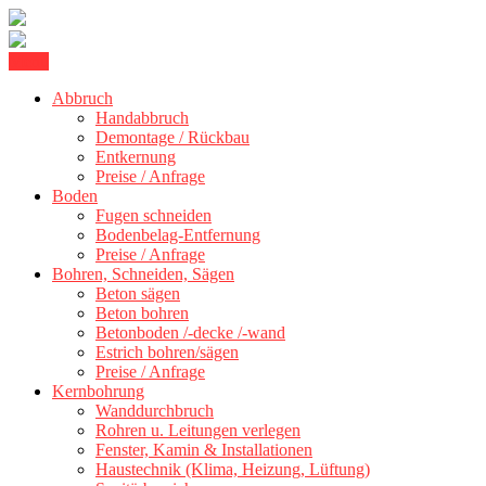
Skip
Menu
Kernbohrung Stuttgart, Beton schneiden, Beton Abbruch Stuttgart +
to
BBS Technik GmbH
Abbruch
content
Handabbruch
Demontage / Rückbau
Entkernung
Preise / Anfrage
Boden
Fugen schneiden
Bodenbelag-Entfernung
Preise / Anfrage
Bohren, Schneiden, Sägen
Beton sägen
Beton bohren
Betonboden /-decke /-wand
Estrich bohren/sägen
Preise / Anfrage
Kernbohrung
Wanddurchbruch
Rohren u. Leitungen verlegen
Fenster, Kamin & Installationen
Haustechnik (Klima, Heizung, Lüftung)