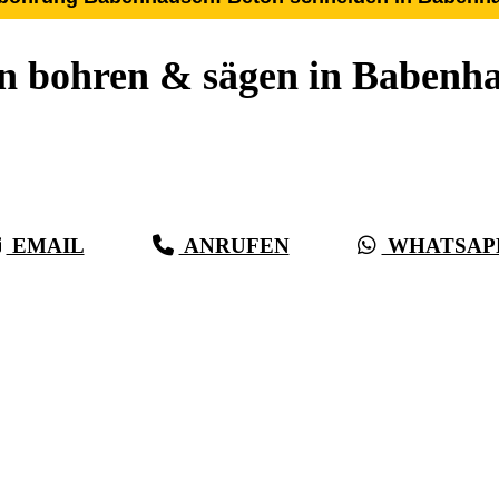
n bohren & sägen in Babenh
r 27 Jahre Erfahrung, Kompetenz & schwäbische Sorgf
 als Beton, bei vollster Präzision in Babenhausen & U
EMAIL
ANRUFEN
WHATSAP
(0711) 518 60 336
(0176) 668 798 44