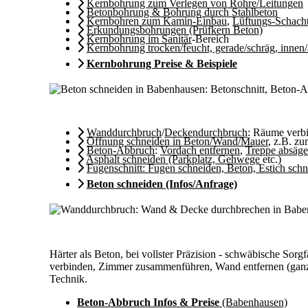
Kernbohrung zum Verlegen von Rohre/Leitungen
Betonbohrung & Bohrung durch Stahlbeton
Kernbohren zum Kamin-Einbau
,
Lüftungs-Schach
Erkundungsbohrungen (Prüfkern Beton)
Kernbohrung im Sanitär
-Bereich
Kernbohrung trocken/feucht, gerade/schräg, innen
Kernbohrung Preise & Beispiele
Wanddurchbruch
/
Deckendurchbruch
: Räume ver
Öffnung schneiden in Beton/Wand/Mauer
, z.B. z
Beton-Abbruch
:
Vordach entfernen
,
Treppe absäg
Asphalt schneiden (Parkplatz, Gehwege
etc.)
Fugenschnitt: Fugen schneiden, Beton, Estich sch
Beton schneiden (Infos/Anfrage)
Härter als Beton, bei vollster Präzision - schwäbische S
verbinden, Zimmer zusammenführen, Wand entfernen (ganz o
Technik.
Beton-Abbruch Infos & Preise
(Babenhausen)