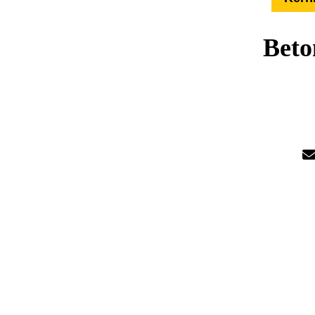
Beto
Übe
Härter