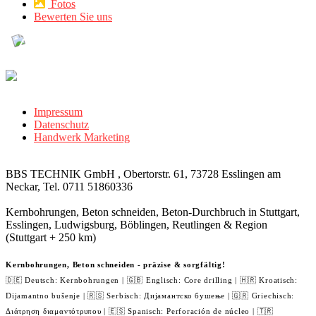
Fotos
Bewerten Sie uns
Impressum
Datenschutz
Handwerk Marketing
BBS TECHNIK GmbH , Obertorstr. 61, 73728 Esslingen am
Neckar, Tel. 0711 51860336
Kernbohrungen, Beton schneiden, Beton-Durchbruch in Stuttgart,
Esslingen, Ludwigsburg, Böblingen, Reutlingen & Region
(Stuttgart + 250 km)
Kernbohrungen, Beton schneiden - präzise & sorgfältig!
🇩🇪 Deutsch: Kernbohrungen | 🇬🇧 Englisch: Core drilling | 🇭🇷 Kroatisch:
Dijamantno bušenje | 🇷🇸 Serbisch: Дијамантско бушење | 🇬🇷 Griechisch:
Διάτρηση διαμαντότρυπου | 🇪🇸 Spanisch: Perforación de núcleo | 🇹🇷