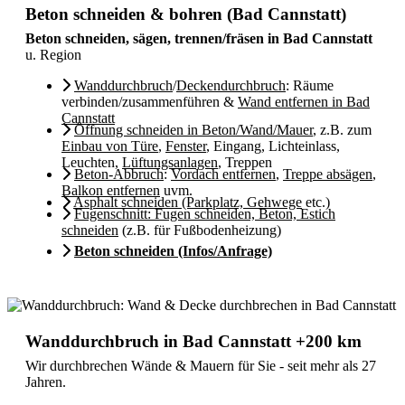
Beton schneiden & bohren (Bad Cannstatt)
Beton schneiden, sägen, trennen/fräsen in Bad Cannstatt
u. Region
Wanddurchbruch
/
Deckendurchbruch
: Räume
verbinden/zusammenführen &
Wand entfernen in Bad
Cannstatt
Öffnung schneiden in Beton/Wand/Mauer
, z.B. zum
Einbau von Türe
,
Fenster
, Eingang, Lichteinlass,
Leuchten,
Lüftungsanlagen
, Treppen
Beton-Abbruch
:
Vordach entfernen
,
Treppe absägen
,
Balkon entfernen
uvm.
Asphalt schneiden (Parkplatz, Gehwege
etc.)
Fugenschnitt: Fugen schneiden, Beton, Estich
schneiden
(z.B. für Fußbodenheizung)
Beton schneiden (Infos/Anfrage)
Wanddurchbruch in Bad Cannstatt +200 km
Wir durchbrechen Wände & Mauern für Sie - seit mehr als 27
Jahren.