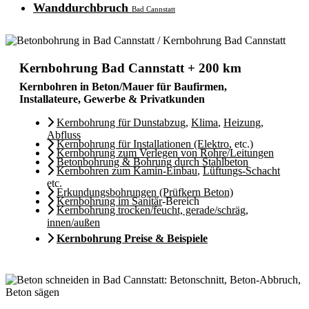
Wanddurchbruch
Bad Cannstatt
Kernbohrung Bad Cannstatt + 200 km
Kernbohren in Beton/Mauer für Baufirmen,
Installateure, Gewerbe & Privatkunden
Kernbohrung für Dunstabzug
,
Klima
,
Heizung
,
Abfluss
Kernbohrung für Installationen (Elektro
, etc.)
Kernbohrung zum Verlegen von Rohre/Leitungen
Betonbohrung & Bohrung durch Stahlbeton
Kernbohren zum Kamin-Einbau
,
Lüftungs-Schacht
etc.
Erkundungsbohrungen (Prüfkern Beton)
Kernbohrung im Sanitär
-Bereich
Kernbohrung trocken/feucht, gerade/schräg,
innen/außen
Kernbohrung Preise & Beispiele