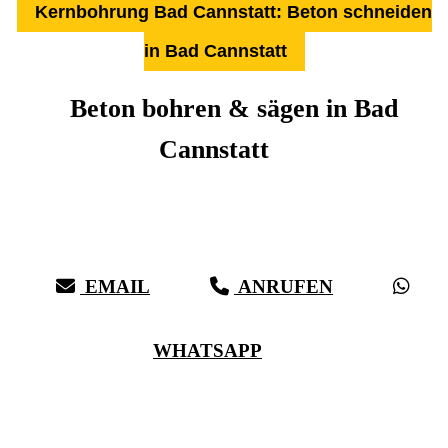
Kernbohrung Bad Cannstatt: Beton schneiden
in Bad Cannstatt
Beton bohren & sägen in Bad
Cannstatt
Über 27 Jahre Erfahrung, Kompetenz & schwäbische Sorgfalt:
Härter als Beton, bei vollster Präzision in Bad Cannstatt &
Umgebung
EMAIL
ANRUFEN
WHATSAPP
(0711) 518 60 336
(0176) 668 798 44