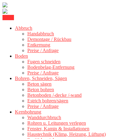
Skip
Menu
Kernbohrung Stuttgart, Beton schneiden, Beton Abbruch Stuttgart +
to
BBS Technik GmbH
300 km
Abbruch
content
Handabbruch
Demontage / Rückbau
Entkernung
Preise / Anfrage
Boden
Fugen schneiden
Bodenbelag-Entfernung
Preise / Anfrage
Bohren, Schneiden, Sägen
Beton sägen
Beton bohren
Betonboden /-decke /-wand
Estrich bohren/sägen
Preise / Anfrage
Kernbohrung
Wanddurchbruch
Rohren u. Leitungen verlegen
Fenster, Kamin & Installationen
Haustechnik (Klima, Heizung, Lüftung)