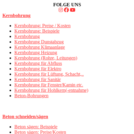
FOLGE UNS
Kernbohrung
Kernbohrung: Preise / Kosten
Kernbohrung: Beispiele
Kernbohrung
Kernbohrung Dunstabzug
Kernbohrung Klimaanlage
Kernbohrung Heizung
Kernbohrung (Rohre, Leitungen)
Kernbohrung für Abfluss
Kernbohrung für Elektro
Kernbohrung für Lüftung, Schacht,..
Kernbohrung für Sanitär
Kernbohrung für Fenster/Kamin etc.
Kernbohrung für Hohlkern(-entnahme)
Beton-Bohrungen
Beton schneiden/sägen
Beton sägen: Beispiele
Beton sägen: Preise/Kosten