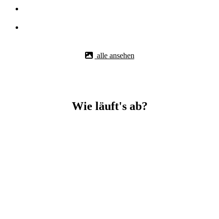
alle ansehen
Wie läuft's ab?
Betonbohr-Jobs in Bad Cannstatt easy mit BBS Technik