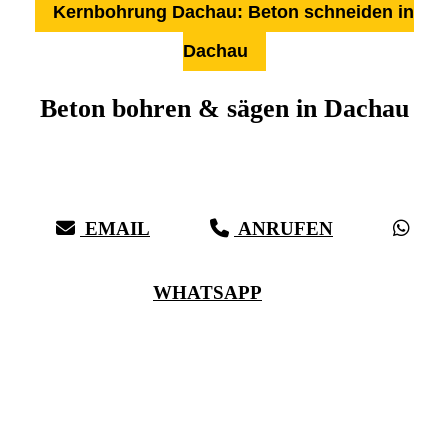
Kernbohrung Dachau: Beton schneiden in
Dachau
Beton bohren & sägen in Dachau
Über 27 Jahre Erfahrung, Kompetenz & schwäbische Sorgfalt:
Härter als Beton, bei vollster Präzision in Dachau & Umgebung
EMAIL
ANRUFEN
WHATSAPP
(0711) 518 60 336
(0176) 668 798 44