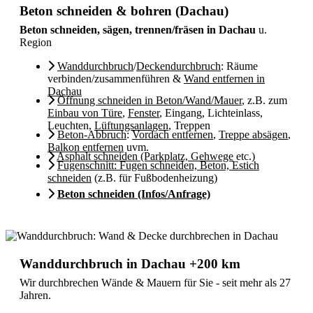
Beton schneiden & bohren (Dachau)
Beton schneiden, sägen, trennen/fräsen in Dachau
u.
Region
Wanddurchbruch
/
Deckendurchbruch
: Räume
verbinden/zusammenführen &
Wand entfernen in
Dachau
Öffnung schneiden in Beton/Wand/Mauer
, z.B. zum
Einbau von Türe
,
Fenster
, Eingang, Lichteinlass,
Leuchten,
Lüftungsanlagen
, Treppen
Beton-Abbruch
:
Vordach entfernen
,
Treppe absägen
,
Balkon entfernen
uvm.
Asphalt schneiden (Parkplatz, Gehwege
etc.)
Fugenschnitt: Fugen schneiden, Beton, Estich
schneiden
(z.B. für Fußbodenheizung)
Beton schneiden (Infos/Anfrage)
Wanddurchbruch in Dachau +200 km
Wir durchbrechen Wände & Mauern für Sie - seit mehr als 27
Jahren.