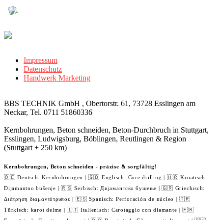
Impressum
Datenschutz
Handwerk Marketing
BBS TECHNIK GmbH , Obertorstr. 61, 73728 Esslingen am
Neckar, Tel. 0711 51860336
Kernbohrungen, Beton schneiden, Beton-Durchbruch in Stuttgart,
Esslingen, Ludwigsburg, Böblingen, Reutlingen & Region
(Stuttgart + 250 km)
Kernbohrungen, Beton schneiden - präzise & sorgfältig!
🇩🇪 Deutsch: Kernbohrungen | 🇬🇧 Englisch: Core drilling | 🇭🇷 Kroatisch:
Dijamantno bušenje | 🇷🇸 Serbisch: Дијамантско бушење | 🇬🇷 Griechisch:
Διάτρηση διαμαντότρυπου | 🇪🇸 Spanisch: Perforación de núcleo | 🇹🇷
Türkisch: karot delme | 🇮🇹 Italienisch: Carotaggio con diamante | 🇫🇷