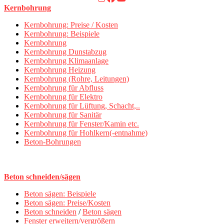
Kernbohrung
Kernbohrung: Preise / Kosten
Kernbohrung: Beispiele
Kernbohrung
Kernbohrung Dunstabzug
Kernbohrung Klimaanlage
Kernbohrung Heizung
Kernbohrung (Rohre, Leitungen)
Kernbohrung für Abfluss
Kernbohrung für Elektro
Kernbohrung für Lüftung, Schacht,..
Kernbohrung für Sanitär
Kernbohrung für Fenster/Kamin etc.
Kernbohrung für Hohlkern(-entnahme)
Beton-Bohrungen
Beton schneiden/sägen
Beton sägen: Beispiele
Beton sägen: Preise/Kosten
Beton schneiden
/
Beton sägen
Fenster erweitern/vergrößern