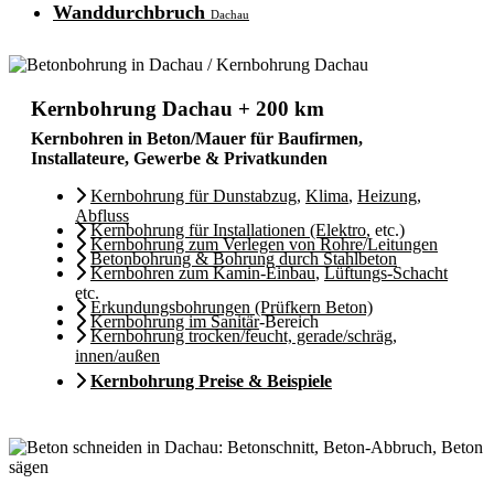
Wanddurchbruch
Dachau
Kernbohrung Dachau + 200 km
Kernbohren in Beton/Mauer für Baufirmen,
Installateure, Gewerbe & Privatkunden
Kernbohrung für Dunstabzug
,
Klima
,
Heizung
,
Abfluss
Kernbohrung für Installationen (Elektro
, etc.)
Kernbohrung zum Verlegen von Rohre/Leitungen
Betonbohrung & Bohrung durch Stahlbeton
Kernbohren zum Kamin-Einbau
,
Lüftungs-Schacht
etc.
Erkundungsbohrungen (Prüfkern Beton)
Kernbohrung im Sanitär
-Bereich
Kernbohrung trocken/feucht, gerade/schräg,
innen/außen
Kernbohrung Preise & Beispiele