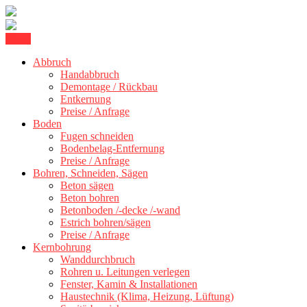
Skip
Menu
Kernbohrung Stuttgart, Beton schneiden, Beton Abbruch Stuttgart +
to
BBS Technik GmbH
300 km
Abbruch
content
Handabbruch
Demontage / Rückbau
Entkernung
Preise / Anfrage
Boden
Fugen schneiden
Bodenbelag-Entfernung
Preise / Anfrage
Bohren, Schneiden, Sägen
Beton sägen
Beton bohren
Betonboden /-decke /-wand
Estrich bohren/sägen
Preise / Anfrage
Kernbohrung
Wanddurchbruch
Rohren u. Leitungen verlegen
Fenster, Kamin & Installationen
Haustechnik (Klima, Heizung, Lüftung)