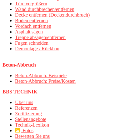
Türe vergrößern
Wand durchbrechen/entfernen
Decke entfernen (Deckendurchbruch)
Boden entfernen
Vordach entfernen
Asphalt sägen
Treppe absägen/entfernen
Fugen schneiden
Demontage / Rückbau
Beton-Abbruch
Beton-Abbruch: Beispiele
Beton-Abbruch: Preise/Kosten
BBS TECHNIK
Über uns
Referenzen
Zertifizierung
Stellenangebote
Technik-Lexikon
Fotos
Bewerten Sie uns