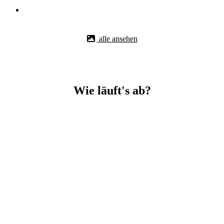
alle ansehen
Wie läuft's ab?
Betonbohr-Jobs in Dachau easy mit BBS Technik