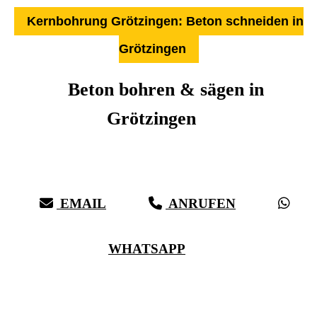
Kernbohrung Grötzingen: Beton schneiden in
Grötzingen
Beton bohren & sägen in
Grötzingen
Über 27 Jahre Erfahrung, Kompetenz & schwäbische Sorgfalt:
Härter als Beton, bei vollster Präzision in Grötzingen & Umgebung
EMAIL
ANRUFEN
WHATSAPP
(0711) 518 60 336
(0176) 668 798 44