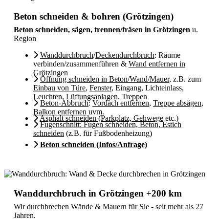
Beton schneiden & bohren (Grötzingen)
Beton schneiden, sägen, trennen/fräsen in Grötzingen
u.
Region
Wanddurchbruch
/
Deckendurchbruch
: Räume
verbinden/zusammenführen &
Wand entfernen in
Grötzingen
Öffnung schneiden in Beton/Wand/Mauer
, z.B. zum
Einbau von Türe
,
Fenster
, Eingang, Lichteinlass,
Leuchten,
Lüftungsanlagen
, Treppen
Beton-Abbruch
:
Vordach entfernen
,
Treppe absägen
,
Balkon entfernen
uvm.
Asphalt schneiden (Parkplatz, Gehwege
etc.)
Fugenschnitt: Fugen schneiden, Beton, Estich
schneiden
(z.B. für Fußbodenheizung)
Beton schneiden (Infos/Anfrage)
Wanddurchbruch in Grötzingen +200 km
Wir durchbrechen Wände & Mauern für Sie - seit mehr als 27
Jahren.