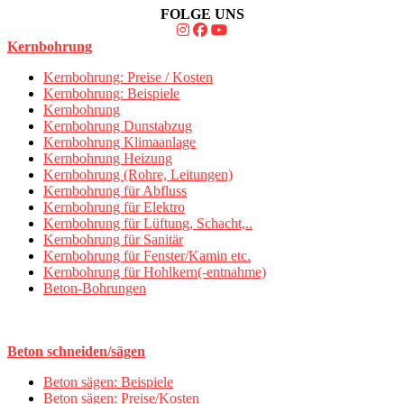
FOLGE UNS
Kernbohrung
Kernbohrung: Preise / Kosten
Kernbohrung: Beispiele
Kernbohrung
Kernbohrung Dunstabzug
Kernbohrung Klimaanlage
Kernbohrung Heizung
Kernbohrung (Rohre, Leitungen)
Kernbohrung für Abfluss
Kernbohrung für Elektro
Kernbohrung für Lüftung, Schacht,..
Kernbohrung für Sanitär
Kernbohrung für Fenster/Kamin etc.
Kernbohrung für Hohlkern(-entnahme)
Beton-Bohrungen
Beton schneiden/sägen
Beton sägen: Beispiele
Beton sägen: Preise/Kosten