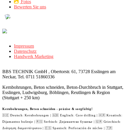
Fotos
Bewerten Sie uns
Impressum
Datenschutz
Handwerk Marketing
BBS TECHNIK GmbH , Obertorstr. 61, 73728 Esslingen am
Neckar, Tel. 0711 51860336
Kernbohrungen, Beton schneiden, Beton-Durchbruch in Stuttgart,
Esslingen, Ludwigsburg, Böblingen, Reutlingen & Region
(Stuttgart + 250 km)
Kernbohrungen, Beton schneiden - präzise & sorgfältig!
🇩🇪 Deutsch: Kernbohrungen | 🇬🇧 Englisch: Core drilling | 🇭🇷 Kroatisch:
Dijamantno bušenje | 🇷🇸 Serbisch: Дијамантско бушење | 🇬🇷 Griechisch:
Διάτρηση διαμαντότρυπου | 🇪🇸 Spanisch: Perforación de núcleo | 🇹🇷