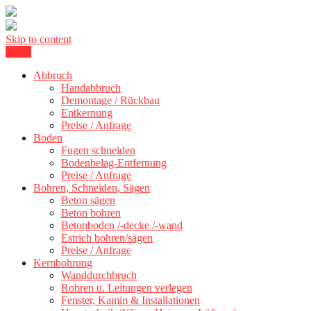
Skip to content
Menu
Kernbohrung Stuttgart, Beton schneiden, Beton Abbruch Stuttgart +
BBS Technik GmbH
300 km
Abbruch
Handabbruch
Demontage / Rückbau
Entkernung
Preise / Anfrage
Boden
Fugen schneiden
Bodenbelag-Entfernung
Preise / Anfrage
Bohren, Schneiden, Sägen
Beton sägen
Beton bohren
Betonboden /-decke /-wand
Estrich bohren/sägen
Preise / Anfrage
Kernbohrung
Wanddurchbruch
Rohren u. Leitungen verlegen
Fenster, Kamin & Installationen