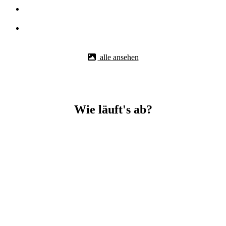
alle ansehen
Wie läuft's ab?
Betonbohr-Jobs in Grötzingen easy mit BBS Technik