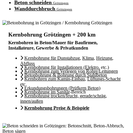
Beton schneiden
Grötzingen
Wanddurchbruch
Grötzingen
Kernbohrung Grötzingen + 200 km
Kernbohren in Beton/Mauer für Baufirmen,
Installateure, Gewerbe & Privatkunden
Kernbohrung für Dunstabzug
,
Klima
,
Heizung
,
Abfluss
Kernbohrung für Installationen (Elektro
, etc.)
Kernbohrung zum Verlegen von Rohre/Leitungen
Betonbohrung & Bohrung durch Stahlbeton
Kernbohren zum Kamin-Einbau
,
Lüftungs-Schacht
etc.
Erkundungsbohrungen (Prüfkern Beton)
Kernbohrung im Sanitär
-Bereich
Kernbohrung trocken/feucht, gerade/schräg,
innen/außen
Kernbohrung Preise & Beispiele