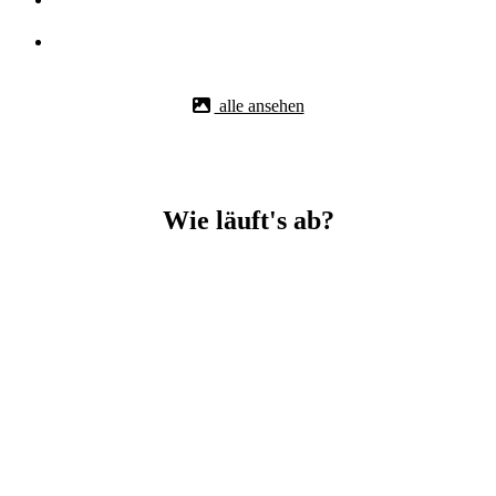
alle ansehen
Wie läuft's ab?
Betonbohr-Jobs in Hof (Saale) easy mit BBS Technik