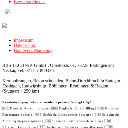
Bewerten Sie uns
Impressum
Datenschutz
Handwerk Marketing
BBS TECHNIK GmbH , Obertorstr. 61, 73728 Esslingen am
Neckar, Tel. 0711 51860336
Kernbohrungen, Beton schneiden, Beton-Durchbruch in Stuttgart,
Esslingen, Ludwigsburg, Böblingen, Reutlingen & Region
(Stuttgart + 250 km)
Kernbohrungen, Beton schneiden - präzise & sorgfältig!
🇩🇪 Deutsch: Kernbohrungen | 🇬🇧 Englisch: Core drilling | 🇭🇷 Kroatisch:
Dijamantno bušenje | 🇷🇸 Serbisch: Дијамантско бушење | 🇬🇷 Griechisch:
Διάτρηση διαμαντότρυπου | 🇪🇸 Spanisch: Perforación de núcleo | 🇹🇷
Türkisch: karot delme | 🇮🇹 Italienisch: Carotaggio con diamante | 🇫🇷