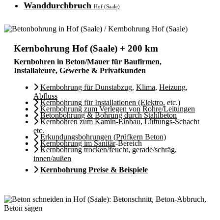
Wanddurchbruch
Hof (Saale)
Kernbohrung Hof (Saale) + 200 km
Kernbohren in Beton/Mauer für Baufirmen,
Installateure, Gewerbe & Privatkunden
Kernbohrung für Dunstabzug
,
Klima
,
Heizung
,
Abfluss
Kernbohrung für Installationen (Elektro
, etc.)
Kernbohrung zum Verlegen von Rohre/Leitungen
Betonbohrung & Bohrung durch Stahlbeton
Kernbohren zum Kamin-Einbau
,
Lüftungs-Schacht
etc.
Erkundungsbohrungen (Prüfkern Beton)
Kernbohrung im Sanitär
-Bereich
Kernbohrung trocken/feucht, gerade/schräg,
innen/außen
Kernbohrung Preise & Beispiele