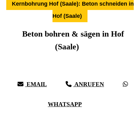
Kernbohrung Hof (Saale): Beton schneiden in
Hof (Saale)
Beton bohren & sägen in Hof
(Saale)
Über 27 Jahre Erfahrung, Kompetenz & schwäbische Sorgfalt:
Härter als Beton, bei vollster Präzision in Hof (Saale) & Umgebung
EMAIL
ANRUFEN
WHATSAPP
(0711) 518 60 336
(0176) 668 798 44