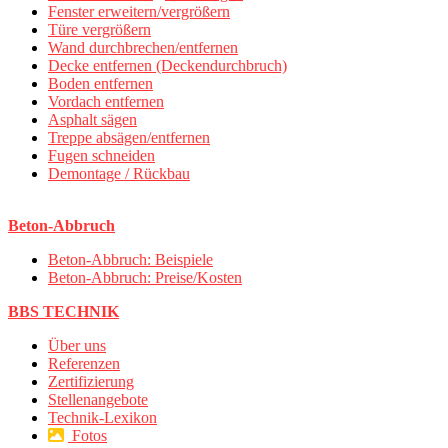
Fenster erweitern/vergrößern
Türe vergrößern
Wand durchbrechen/entfernen
Decke entfernen (Deckendurchbruch)
Boden entfernen
Vordach entfernen
Asphalt sägen
Treppe absägen/entfernen
Fugen schneiden
Demontage / Rückbau
Beton-Abbruch
Beton-Abbruch: Beispiele
Beton-Abbruch: Preise/Kosten
BBS TECHNIK
Über uns
Referenzen
Zertifizierung
Stellenangebote
Technik-Lexikon
Fotos