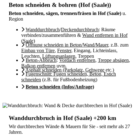
Beton schneiden & bohren (Hof (Saale))
Beton schneiden, sägen, trennen/fräsen in Hof (Saale)
u.
Region
Wanddurchbruch
/
Deckendurchbruch
: Räume
verbinden/zusammenführen &
Wand entfernen in Hof
(Saale)
Öffnung schneiden in Beton/Wand/Mauer
, z.B. zum
Einbau von Türe
,
Fenster
, Eingang, Lichteinlass,
Leuchten,
Lüftungsanlagen
, Treppen
Beton-Abbruch
:
Vordach entfernen
,
Treppe absägen
,
Balkon entfernen
uvm.
Asphalt schneiden (Parkplatz, Gehwege
etc.)
Fugenschnitt: Fugen schneiden, Beton, Estich
schneiden
(z.B. für Fußbodenheizung)
Beton schneiden (Infos/Anfrage)
Wanddurchbruch in Hof (Saale) +200 km
Wir durchbrechen Wände & Mauern für Sie - seit mehr als 27
Jahren.