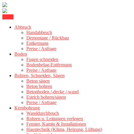
Skip
Menu
Kernbohrung Stuttgart, Beton schneiden, Beton Abbruch Stuttgart +
to
BBS Technik GmbH
300 km
Abbruch
content
Handabbruch
Demontage / Rückbau
Entkernung
Preise / Anfrage
Boden
Fugen schneiden
Bodenbelag-Entfernung
Preise / Anfrage
Bohren, Schneiden, Sägen
Beton sägen
Beton bohren
Betonboden /-decke /-wand
Estrich bohren/sägen
Preise / Anfrage
Kernbohrung
Wanddurchbruch
Rohren u. Leitungen verlegen
Fenster, Kamin & Installationen
Haustechnik (Klima, Heizung, Lüftung)