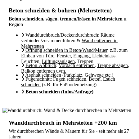
Beton schneiden & bohren (Mehrstetten)
Beton schneiden, sägen, trennen/fräsen in Mehrstetten
u.
Region
Wanddurchbruch
/
Deckendurchbruch
: Räume
verbinden/zusammenführen &
Wand entfernen in
Mehrstetten
Öffnung schneiden in Beton/Wand/Mauer
, z.B. zum
Einbau von Türe
,
Fenster
, Eingang, Lichteinlass,
Leuchten,
Lüftungsanlagen
, Treppen
Beton-Abbruch
:
Vordach entfernen
,
Treppe absägen
,
Balkon entfernen
uvm.
Asphalt schneiden (Parkplatz, Gehwege
etc.)
Fugenschnitt: Fugen schneiden, Beton, Estich
schneiden
(z.B. für Fußbodenheizung)
Beton schneiden (Infos/Anfrage)
Wanddurchbruch in Mehrstetten +200 km
Wir durchbrechen Wände & Mauern für Sie - seit mehr als 27
Jahren.