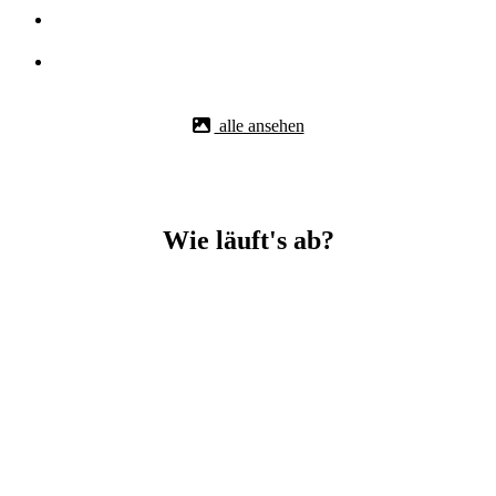
alle ansehen
Wie läuft's ab?
Betonbohr-Jobs in Mehrstetten easy mit BBS Technik