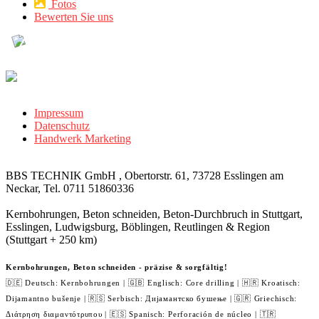
Fotos
Bewerten Sie uns
Impressum
Datenschutz
Handwerk Marketing
BBS TECHNIK GmbH , Obertorstr. 61, 73728 Esslingen am
Neckar, Tel. 0711 51860336
Kernbohrungen, Beton schneiden, Beton-Durchbruch in Stuttgart,
Esslingen, Ludwigsburg, Böblingen, Reutlingen & Region
(Stuttgart + 250 km)
Kernbohrungen, Beton schneiden - präzise & sorgfältig!
🇩🇪 Deutsch: Kernbohrungen | 🇬🇧 Englisch: Core drilling | 🇭🇷 Kroatisch:
Dijamantno bušenje | 🇷🇸 Serbisch: Дијамантско бушење | 🇬🇷 Griechisch:
Διάτρηση διαμαντότρυπου | 🇪🇸 Spanisch: Perforación de núcleo | 🇹🇷