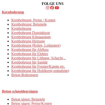
FOLGE UNS
Kernbohrung
Kernbohrung: Preise / Kosten
Kernbohrung: Beispiele
Kernbohrung
Kernbohrung Dunstabzug
Kernbohrung Klimaanlage
Kernbohrung Heizung
Kernbohrung (Rohre, Leitungen)
Kernbohrung für Abfluss
Kernbohrung für Elektro
Kernbohrung für Lüftung, Schacht,..
Kernbohrung für Sanitär
Kernbohrung für Fenster/Kamin etc.
Kernbohrung für Hohlkern(-entnahme)
Beton-Bohrungen
Beton schneiden/sägen
Beton sägen: Beispiele
Beton sägen: Preise/Kosten