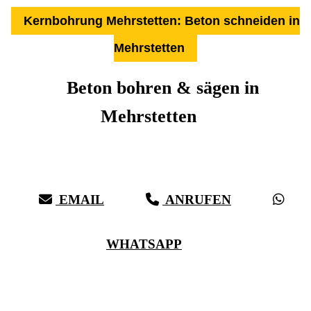
Kernbohrung Mehrstetten: Beton schneiden in
Mehrstetten
Beton bohren & sägen in
Mehrstetten
Über 27 Jahre Erfahrung, Kompetenz & schwäbische Sorgfalt:
Härter als Beton, bei vollster Präzision in Mehrstetten & Umgebung
EMAIL
ANRUFEN
WHATSAPP
(0711) 518 60 336
(0176) 668 798 44