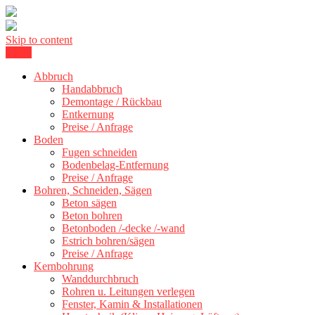
Skip to content
Menu
Kernbohrung Stuttgart, Beton schneiden, Beton Abbruch Stuttgart +
BBS Technik GmbH
300 km
Abbruch
Handabbruch
Demontage / Rückbau
Entkernung
Preise / Anfrage
Boden
Fugen schneiden
Bodenbelag-Entfernung
Preise / Anfrage
Bohren, Schneiden, Sägen
Beton sägen
Beton bohren
Betonboden /-decke /-wand
Estrich bohren/sägen
Preise / Anfrage
Kernbohrung
Wanddurchbruch
Rohren u. Leitungen verlegen
Fenster, Kamin & Installationen