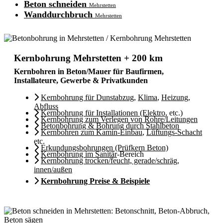
Beton schneiden
Mehrstetten
Wanddurchbruch
Mehrstetten
Kernbohrung Mehrstetten + 200 km
Kernbohren in Beton/Mauer für Baufirmen,
Installateure, Gewerbe & Privatkunden
Kernbohrung für Dunstabzug
,
Klima
,
Heizung
,
Abfluss
Kernbohrung für Installationen (Elektro
, etc.)
Kernbohrung zum Verlegen von Rohre/Leitungen
Betonbohrung & Bohrung durch Stahlbeton
Kernbohren zum Kamin-Einbau
,
Lüftungs-Schacht
etc.
Erkundungsbohrungen (Prüfkern Beton)
Kernbohrung im Sanitär
-Bereich
Kernbohrung trocken/feucht, gerade/schräg,
innen/außen
Kernbohrung Preise & Beispiele