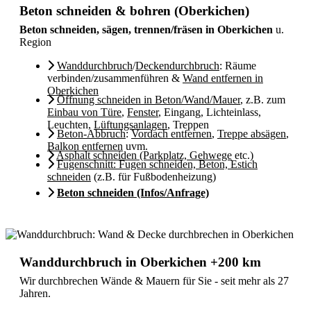
Beton schneiden & bohren (Oberkichen)
Beton schneiden, sägen, trennen/fräsen in Oberkichen
u.
Region
Wanddurchbruch
/
Deckendurchbruch
: Räume
verbinden/zusammenführen &
Wand entfernen in
Oberkichen
Öffnung schneiden in Beton/Wand/Mauer
, z.B. zum
Einbau von Türe
,
Fenster
, Eingang, Lichteinlass,
Leuchten,
Lüftungsanlagen
, Treppen
Beton-Abbruch
:
Vordach entfernen
,
Treppe absägen
,
Balkon entfernen
uvm.
Asphalt schneiden (Parkplatz, Gehwege
etc.)
Fugenschnitt: Fugen schneiden, Beton, Estich
schneiden
(z.B. für Fußbodenheizung)
Beton schneiden (Infos/Anfrage)
Wanddurchbruch in Oberkichen +200 km
Wir durchbrechen Wände & Mauern für Sie - seit mehr als 27
Jahren.