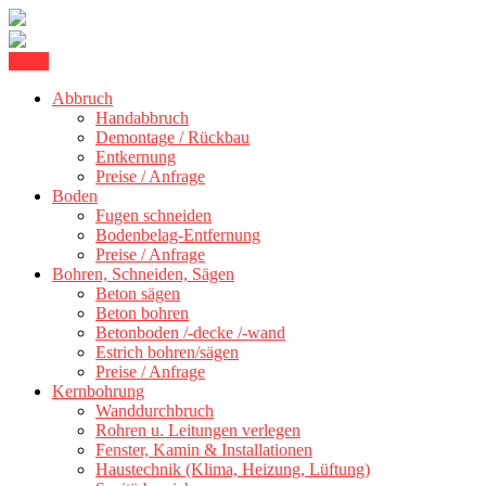
Skip
Menu
Kernbohrung Stuttgart, Beton schneiden, Beton Abbruch Stuttgart +
to
BBS Technik GmbH
300 km
Abbruch
content
Handabbruch
Demontage / Rückbau
Entkernung
Preise / Anfrage
Boden
Fugen schneiden
Bodenbelag-Entfernung
Preise / Anfrage
Bohren, Schneiden, Sägen
Beton sägen
Beton bohren
Betonboden /-decke /-wand
Estrich bohren/sägen
Preise / Anfrage
Kernbohrung
Wanddurchbruch
Rohren u. Leitungen verlegen
Fenster, Kamin & Installationen
Haustechnik (Klima, Heizung, Lüftung)