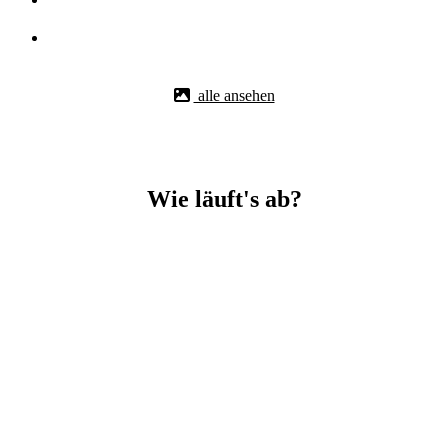
alle ansehen
Wie läuft's ab?
Betonbohr-Jobs in Oberkichen easy mit BBS Technik