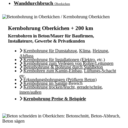
Wanddurchbruch
Oberkichen
Kernbohrung Oberkichen + 200 km
Kernbohren in Beton/Mauer für Baufirmen,
Installateure, Gewerbe & Privatkunden
Kernbohrung für Dunstabzug
,
Klima
,
Heizung
,
Abfluss
Kernbohrung für Installationen (Elektro
, etc.)
Kernbohrung zum Verlegen von Rohre/Leitungen
Betonbohrung & Bohrung durch Stahlbeton
Kernbohren zum Kamin-Einbau
,
Lüftungs-Schacht
etc.
Erkundungsbohrungen (Prüfkern Beton)
Kernbohrung im Sanitär
-Bereich
Kernbohrung trocken/feucht, gerade/schräg,
innen/außen
Kernbohrung Preise & Beispiele