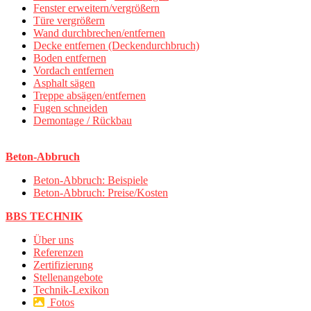
Fenster erweitern/vergrößern
Türe vergrößern
Wand durchbrechen/entfernen
Decke entfernen (Deckendurchbruch)
Boden entfernen
Vordach entfernen
Asphalt sägen
Treppe absägen/entfernen
Fugen schneiden
Demontage / Rückbau
Beton-Abbruch
Beton-Abbruch: Beispiele
Beton-Abbruch: Preise/Kosten
BBS TECHNIK
Über uns
Referenzen
Zertifizierung
Stellenangebote
Technik-Lexikon
Fotos