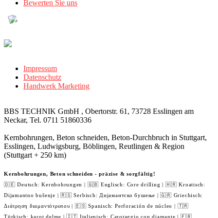
Bewerten Sie uns
Impressum
Datenschutz
Handwerk Marketing
BBS TECHNIK GmbH , Obertorstr. 61, 73728 Esslingen am
Neckar, Tel. 0711 51860336
Kernbohrungen, Beton schneiden, Beton-Durchbruch in Stuttgart,
Esslingen, Ludwigsburg, Böblingen, Reutlingen & Region
(Stuttgart + 250 km)
Kernbohrungen, Beton schneiden - präzise & sorgfältig!
🇩🇪 Deutsch: Kernbohrungen | 🇬🇧 Englisch: Core drilling | 🇭🇷 Kroatisch:
Dijamantno bušenje | 🇷🇸 Serbisch: Дијамантско бушење | 🇬🇷 Griechisch:
Διάτρηση διαμαντότρυπου | 🇪🇸 Spanisch: Perforación de núcleo | 🇹🇷
Türkisch: karot delme | 🇮🇹 Italienisch: Carotaggio con diamante | 🇫🇷