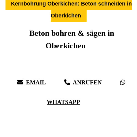
Kernbohrung Oberkichen: Beton schneiden in
Oberkichen
Beton bohren & sägen in
Oberkichen
Über 27 Jahre Erfahrung, Kompetenz & schwäbische Sorgfalt:
Härter als Beton, bei vollster Präzision in Oberkichen & Umgebung
EMAIL
ANRUFEN
WHATSAPP
(0711) 518 60 336
(0176) 668 798 44