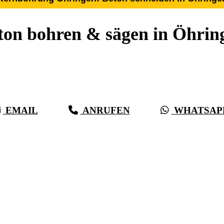
ton bohren & sägen in Öhrin
r 27 Jahre Erfahrung, Kompetenz & schwäbische Sorgf
r als Beton, bei vollster Präzision in Öhringen & Um
EMAIL
ANRUFEN
WHATSAP
(0711) 518 60 336
(0176) 668 798 44