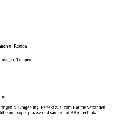
ngen
u. Region
anlagen
, Treppen
ahren.
n Öhringen & Umgebung. Perfekt z.B. zum Räume verbinden,
lbeton - super präzise und sauber mit BBS Technik.