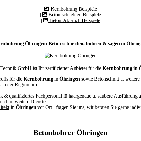
Kernbohrung Beispiele
|
Beton schneiden Beispiele
|
Beton-Abbruch Beispiele
rnbohrung Öhringen: Beton schneiden, bohren & sägen in Öhrin
echnik GmbH ist Ihr zertifizierter Anbieter für die
Kernbohrung in 
ofis für die
Kernbohrung
in
Öhringen
sowie Betonschnitt u. weiter
k in der Region um
.
k & qualifiziertes Fachpersonal
fü haargenaue u. saubere Ausführung a
ch u. weitere Dienste.
irekt
in
Öhringen
vor Ort - fragen Sie uns, wir beraten Sie gerne indi
Betonbohrer Öhringen