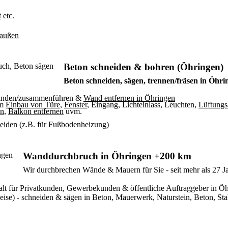
t
etc.
/außen
Beton schneiden & bohren (Öhringen)
Beton schneiden, sägen, trennen/fräsen in Öhri
binden/zusammenführen &
Wand entfernen in Öhringen
um
Einbau von Türe
,
Fenster
, Eingang, Lichteinlass, Leuchten,
Lüftungs
en
,
Balkon entfernen
uvm.
neiden
(z.B. für Fußbodenheizung)
Wanddurchbruch in Öhringen +200 km
Wir durchbrechen Wände & Mauern für Sie - seit mehr als 27 J
orgfalt für Privatkunden, Gewerbekunden & öffentliche Auftraggeber i
se) - schneiden & sägen in Beton, Mauerwerk, Naturstein, Beton, Stah