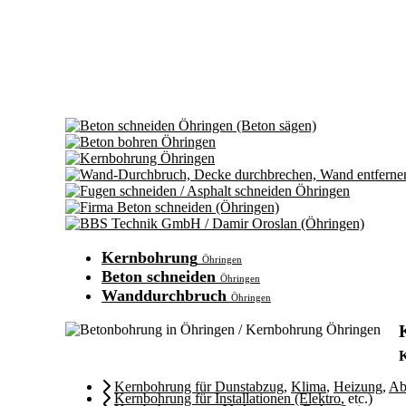
Kernbohrung
Öhringen
Beton schneiden
Öhringen
Wanddurchbruch
Öhringen
K
Kernbohrung für Dunstabzug
,
Klima
,
Heizung
,
Ab
Kernbohrung für Installationen (Elektro
, etc.)