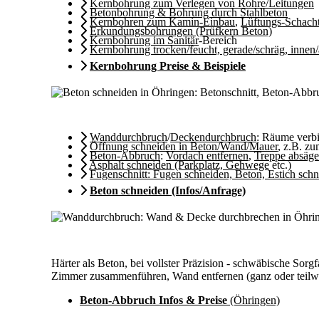
Kernbohrung zum Verlegen von Rohre/Leitungen
Betonbohrung & Bohrung durch Stahlbeton
Kernbohren zum Kamin-Einbau
,
Lüftungs-Schach
Erkundungsbohrungen (Prüfkern Beton)
Kernbohrung im Sanitär
-Bereich
Kernbohrung trocken/feucht, gerade/schräg, innen
Kernbohrung Preise & Beispiele
Wanddurchbruch
/
Deckendurchbruch
: Räume ver
Öffnung schneiden in Beton/Wand/Mauer
, z.B. z
Beton-Abbruch
:
Vordach entfernen
,
Treppe absäg
Asphalt schneiden (Parkplatz, Gehwege
etc.)
Fugenschnitt: Fugen schneiden, Beton, Estich sch
Beton schneiden (Infos/Anfrage)
Härter als Beton, bei vollster Präzision - schwäbische S
Zimmer zusammenführen, Wand entfernen (ganz oder teilwei
Beton-Abbruch Infos & Preise
(Öhringen)