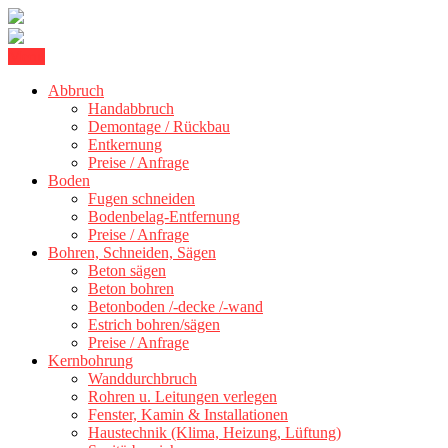
Skip
Menu
Kernbohrung Stuttgart, Beton schneiden, Beton Abbruch Stuttgart +
to
BBS Technik GmbH
Abbruch
content
Handabbruch
Demontage / Rückbau
Entkernung
Preise / Anfrage
Boden
Fugen schneiden
Bodenbelag-Entfernung
Preise / Anfrage
Bohren, Schneiden, Sägen
Beton sägen
Beton bohren
Betonboden /-decke /-wand
Estrich bohren/sägen
Preise / Anfrage
Kernbohrung
Wanddurchbruch
Rohren u. Leitungen verlegen
Fenster, Kamin & Installationen
Haustechnik (Klima, Heizung, Lüftung)