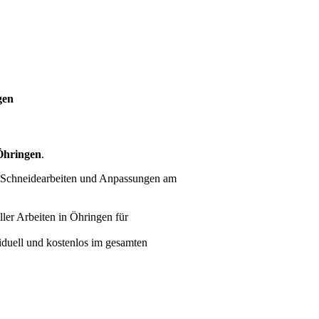
gen
Öhringen
.
e Schneidearbeiten und Anpassungen am
ller Arbeiten
in Öhringen für
viduell und kostenlos im gesamten