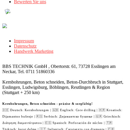
Bewerten Sie uns
Impressum
Datenschutz
Handwerk Marketing
BBS TECHNIK GmbH , Obertorstr. 61, 73728 Esslingen am
Neckar, Tel. 0711 51860336
Kernbohrungen, Beton schneiden, Beton-Durchbruch in Stuttgart,
Esslingen, Ludwigsburg, Böblingen, Reutlingen & Region
(Stuttgart + 250 km)
Kernbohrungen, Beton schneiden - präzise & sorgfältig!
🇩🇪 Deutsch: Kernbohrungen | 🇬🇧 Englisch: Core drilling | 🇭🇷 Kroatisch:
Dijamantno bušenje | 🇷🇸 Serbisch: Дијамантско бушење | 🇬🇷 Griechisch:
Διάτρηση διαμαντότρυπου | 🇪🇸 Spanisch: Perforación de núcleo | 🇹🇷
Türkisch: karot delme | 🇮🇹 Italienisch: Carotaggio con diamante | 🇫🇷