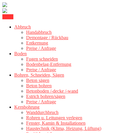
Skip
Menu
Kernbohrung Stuttgart, Beton schneiden, Beton Abbruch Stuttgart +
to
BBS Technik GmbH
300 km
Abbruch
content
Handabbruch
Demontage / Rückbau
Entkernung
Preise / Anfrage
Boden
Fugen schneiden
Bodenbelag-Entfernung
Preise / Anfrage
Bohren, Schneiden, Sägen
Beton sägen
Beton bohren
Betonboden /-decke /-wand
Estrich bohren/sägen
Preise / Anfrage
Kernbohrung
Wanddurchbruch
Rohren u. Leitungen verlegen
Fenster, Kamin & Installationen
Haustechnik (Klima, Heizung, Lüftung)