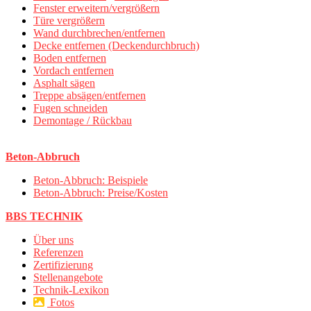
Fenster erweitern/vergrößern
Türe vergrößern
Wand durchbrechen/entfernen
Decke entfernen (Deckendurchbruch)
Boden entfernen
Vordach entfernen
Asphalt sägen
Treppe absägen/entfernen
Fugen schneiden
Demontage / Rückbau
Beton-Abbruch
Beton-Abbruch: Beispiele
Beton-Abbruch: Preise/Kosten
BBS TECHNIK
Über uns
Referenzen
Zertifizierung
Stellenangebote
Technik-Lexikon
Fotos