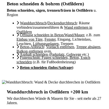
Beton schneiden & bohren (Ostfildern)
Beton schneiden, sägen, trennen/fräsen in Ostfildern
u.
Region
Wanddurchbruch
/
Deckendurchbruch
: Räume
verbinden/zusammenführen &
Wand entfernen in
Ostfildern
Öffnung schneiden in Beton/Wand/Mauer
, z.B. zum
Einbau von Türe
,
Fenster
, Eingang, Lichteinlass,
Leuchten,
Lüftungsanlagen
, Treppen
Beton-Abbruch
:
Vordach entfernen
,
Treppe absägen
,
Balkon entfernen
uvm.
Asphalt schneiden (Parkplatz, Gehwege
etc.)
Fugenschnitt: Fugen schneiden, Beton, Estich
schneiden
(z.B. für Fußbodenheizung)
Beton schneiden (Infos/Anfrage)
Wanddurchbruch in Ostfildern +200 km
Wir durchbrechen Wände & Mauern für Sie - seit mehr als 27
Jahren.