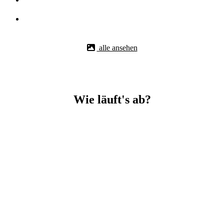
alle ansehen
Wie läuft's ab?
Betonbohr-Jobs in Ostfildern easy mit BBS Technik