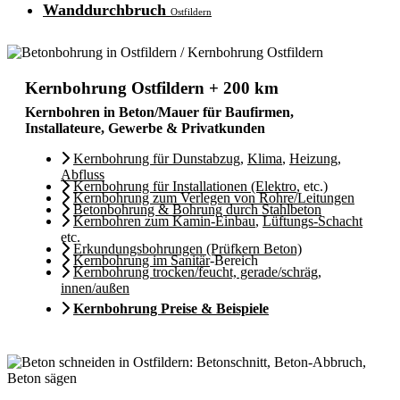
Wanddurchbruch
Ostfildern
Kernbohrung Ostfildern + 200 km
Kernbohren in Beton/Mauer für Baufirmen,
Installateure, Gewerbe & Privatkunden
Kernbohrung für Dunstabzug
,
Klima
,
Heizung
,
Abfluss
Kernbohrung für Installationen (Elektro
, etc.)
Kernbohrung zum Verlegen von Rohre/Leitungen
Betonbohrung & Bohrung durch Stahlbeton
Kernbohren zum Kamin-Einbau
,
Lüftungs-Schacht
etc.
Erkundungsbohrungen (Prüfkern Beton)
Kernbohrung im Sanitär
-Bereich
Kernbohrung trocken/feucht, gerade/schräg,
innen/außen
Kernbohrung Preise & Beispiele