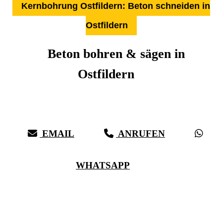
Kernbohrung Ostfildern: Beton schneiden in
Ostfildern
Beton bohren & sägen in
Ostfildern
Über 27 Jahre Erfahrung, Kompetenz & schwäbische Sorgfalt:
Härter als Beton, bei vollster Präzision in Ostfildern & Umgebung
EMAIL
ANRUFEN
WHATSAPP
(0711) 518 60 336
(0176) 668 798 44