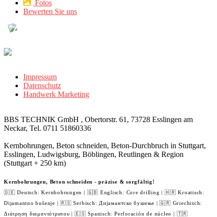
Fotos
Bewerten Sie uns
Impressum
Datenschutz
Handwerk Marketing
BBS TECHNIK GmbH , Obertorstr. 61, 73728 Esslingen am
Neckar, Tel. 0711 51860336
Kernbohrungen, Beton schneiden, Beton-Durchbruch in Stuttgart,
Esslingen, Ludwigsburg, Böblingen, Reutlingen & Region
(Stuttgart + 250 km)
Kernbohrungen, Beton schneiden - präzise & sorgfältig!
🇩🇪 Deutsch: Kernbohrungen | 🇬🇧 Englisch: Core drilling | 🇭🇷 Kroatisch:
Dijamantno bušenje | 🇷🇸 Serbisch: Дијамантско бушење | 🇬🇷 Griechisch:
Διάτρηση διαμαντότρυπου | 🇪🇸 Spanisch: Perforación de núcleo | 🇹🇷