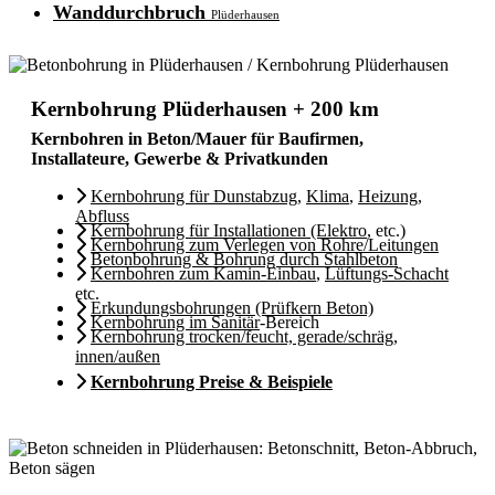
Wanddurchbruch
Plüderhausen
Kernbohrung Plüderhausen + 200 km
Kernbohren in Beton/Mauer für Baufirmen,
Installateure, Gewerbe & Privatkunden
Kernbohrung für Dunstabzug
,
Klima
,
Heizung
,
Abfluss
Kernbohrung für Installationen (Elektro
, etc.)
Kernbohrung zum Verlegen von Rohre/Leitungen
Betonbohrung & Bohrung durch Stahlbeton
Kernbohren zum Kamin-Einbau
,
Lüftungs-Schacht
etc.
Erkundungsbohrungen (Prüfkern Beton)
Kernbohrung im Sanitär
-Bereich
Kernbohrung trocken/feucht, gerade/schräg,
innen/außen
Kernbohrung Preise & Beispiele