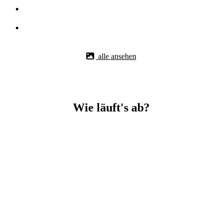
alle ansehen
Wie läuft's ab?
Betonbohr-Jobs in Plüderhausen easy mit BBS Technik