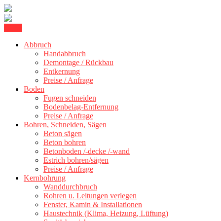
Skip
Menu
Kernbohrung Stuttgart, Beton schneiden, Beton Abbruch Stuttgart +
to
BBS Technik GmbH
300 km
Abbruch
content
Handabbruch
Demontage / Rückbau
Entkernung
Preise / Anfrage
Boden
Fugen schneiden
Bodenbelag-Entfernung
Preise / Anfrage
Bohren, Schneiden, Sägen
Beton sägen
Beton bohren
Betonboden /-decke /-wand
Estrich bohren/sägen
Preise / Anfrage
Kernbohrung
Wanddurchbruch
Rohren u. Leitungen verlegen
Fenster, Kamin & Installationen
Haustechnik (Klima, Heizung, Lüftung)