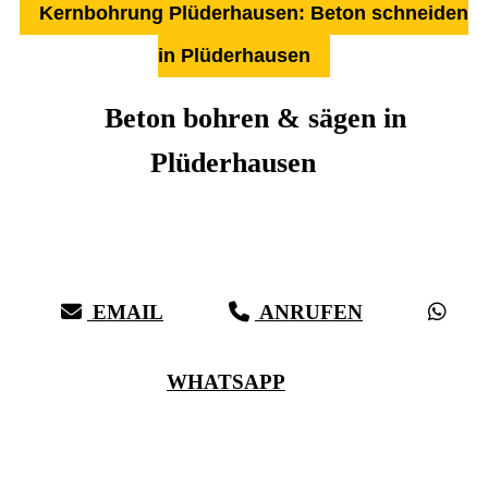
Kernbohrung Plüderhausen: Beton schneiden
in Plüderhausen
Beton bohren & sägen in
Plüderhausen
Über 27 Jahre Erfahrung, Kompetenz & schwäbische Sorgfalt:
Härter als Beton, bei vollster Präzision in Plüderhausen &
Umgebung
EMAIL
ANRUFEN
WHATSAPP
(0711) 518 60 336
(0176) 668 798 44