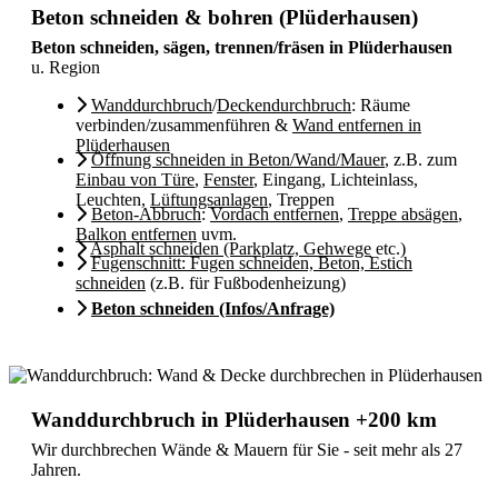
Beton schneiden & bohren (Plüderhausen)
Beton schneiden, sägen, trennen/fräsen in Plüderhausen
u. Region
Wanddurchbruch
/
Deckendurchbruch
: Räume
verbinden/zusammenführen &
Wand entfernen in
Plüderhausen
Öffnung schneiden in Beton/Wand/Mauer
, z.B. zum
Einbau von Türe
,
Fenster
, Eingang, Lichteinlass,
Leuchten,
Lüftungsanlagen
, Treppen
Beton-Abbruch
:
Vordach entfernen
,
Treppe absägen
,
Balkon entfernen
uvm.
Asphalt schneiden (Parkplatz, Gehwege
etc.)
Fugenschnitt: Fugen schneiden, Beton, Estich
schneiden
(z.B. für Fußbodenheizung)
Beton schneiden (Infos/Anfrage)
Wanddurchbruch in Plüderhausen +200 km
Wir durchbrechen Wände & Mauern für Sie - seit mehr als 27
Jahren.