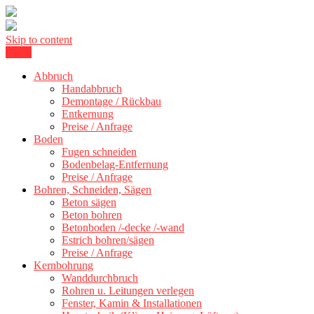
Skip to content
Menu
Kernbohrung Stuttgart, Beton schneiden, Beton Abbruch Stuttgart +
BBS Technik GmbH
Abbruch
Handabbruch
Demontage / Rückbau
Entkernung
Preise / Anfrage
Boden
Fugen schneiden
Bodenbelag-Entfernung
Preise / Anfrage
Bohren, Schneiden, Sägen
Beton sägen
Beton bohren
Betonboden /-decke /-wand
Estrich bohren/sägen
Preise / Anfrage
Kernbohrung
Wanddurchbruch
Rohren u. Leitungen verlegen
Fenster, Kamin & Installationen