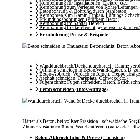
Kernbohrung für Installationen (Elektro
, etc.)
Kernbohrung zum Verlegen von Rohre/Leitungen
Betonbohrung & Bohrung durch Stahlbeton
Kernbohren zum Kamin-Einbau
,
Lüftungs-Schach
Erkundungsbohrungen (Prüfkern Beton)
Kernbohrung im Sanitär
-Bereich
Kernbohrung trocken/feucht, gerade/schräg, innen
Kernbohrung Preise & Beispiele
Wanddurchbruch
/
Deckendurchbruch
: Räume ver
Öffnung schneiden in Beton/Wand/Mauer
, z.B. z
Beton-Abbruch
:
Vordach entfernen
,
Treppe absäg
Asphalt schneiden (Parkplatz, Gehwege
etc.)
Fugenschnitt: Fugen schneiden, Beton, Estich sch
Beton schneiden (Infos/Anfrage)
Härter als Beton, bei vollster Präzision - schwäbische So
Zimmer zusammenführen, Wand entfernen (ganz oder teilwei
Beton-Abbruch Infos & Preise
(Traunstein)