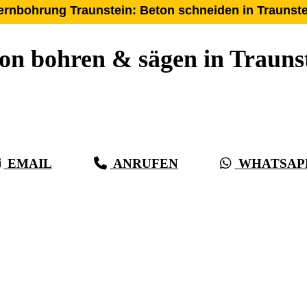
ernbohrung Traunstein: Beton schneiden in Traunste
on bohren & sägen in Trauns
r 27 Jahre Erfahrung, Kompetenz & schwäbische Sorgf
r als Beton, bei vollster Präzision in Traunstein & Um
EMAIL
ANRUFEN
WHATSAP
(0711) 518 60 336
(0176) 668 798 44