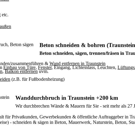
t
etc.
/außen
Beton schneiden & bohren (Traunstein
Beton schneiden, sägen, trennen/fräsen in Tra
binden/zusammenführen &
Wand entfernen in Traunstein
um
Einbau von Türe
,
Fenster
, Eingang, Lichteinlass, Leuchten,
Lüftungs
en
,
Balkon entfernen
uvm.
neiden
(z.B. für Fußbodenheizung)
Wanddurchbruch in Traunstein +200 km
Wir durchbrechen Wände & Mauern für Sie - seit mehr als 27 
rgfalt für Privatkunden, Gewerbekunden & öffentliche Auftraggeber in
se) - schneiden & sägen in Beton, Mauerwerk, Naturstein, Beton, Stah