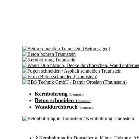
Kernbohrung
Traunstein
Beton schneiden
Traunstein
Wanddurchbruch
Traunstein
Kernbohrung für Dunstabzug
,
Klima
,
Heizung
,
Ab