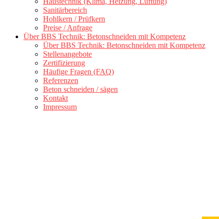
Haustechnik (Klima, Heizung, Lüftung)
Sanitärbereich
Hohlkern / Prüfkern
Preise / Anfrage
Über BBS Technik: Betonschneiden mit Kompetenz
Über BBS Technik: Betonschneiden mit Kompetenz
Stellenangebote
Zertifizierung
Häufige Fragen (FAQ)
Referenzen
Beton schneiden / sägen
Kontakt
Impressum