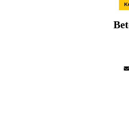
K
Bet
Übe
Härte